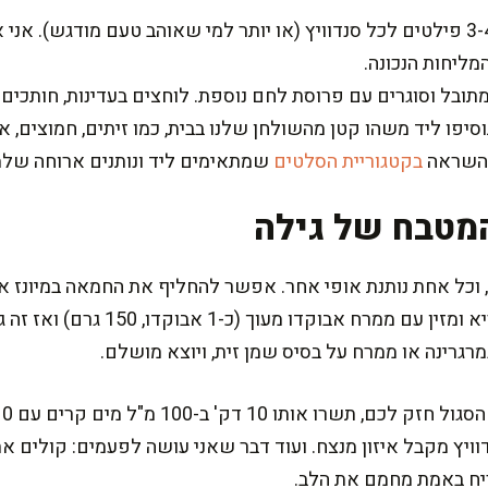
מניחים אנשובי: מסדרים 3-4 פילטים לכל סנדוויץ (או יותר למי שאוהב טעם מודג
מליחות הנכונה.
ל וסוגרים עם פרוסת לחם נוספת. לוחצים בעדינות, חותכים ל
יפו ליד משהו קטן מהשולחן שלנו בבית, כמו זיתים, חמוצים,
ה השראה
בקטגוריית הסלטים
שמתאימים ליד ונותנים ארוחה שלמ
מטבח של גילה
קרמי יותר, או להפוך את הכל לבריא ומזי
רינה או ממרח על בסיס שמן זית, ויוצא מושלם.
סנדוויץ מקבל איזון מנצח. ועוד דבר שאני עושה לפעמים: קולים
יח באמת מחמם את הלב.