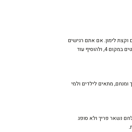
 וקצת לימון. אם אתם רגישים
למליחות, סננו היטב את הפילטים מהשמן, ואפילו נגבו בעדינות בנייר סופג. אפשר גם לשים 2 פילטים במקום 4, ולהוסיף עוד
 ומנחם, מתאים לילדים ולמי
לחם נשאר פריך ולא סופג
.