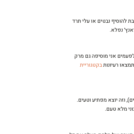
ת להוסיף נבטים או עלי תרד
אנץ׳ נפלא.
לפעמים אני מוסיפה גם מרק
מצאו רעיונות
בקטגוריית
חינה גולמית מדוללת במעט לימון ומים (כ-40 גרם טחינה + 20-30 מ"ל מים), וזה יוצא מפתיע וטעים.
ני מלא טעם.