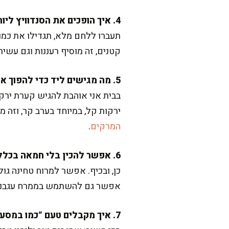
4. איך הופכים את הסנדוויץ ליותר בריא ומזין?
תעברו ללחם מלא, תגדילו את כמו
קטנים, זה מוסיף רעננות וגם עשיר
5. מה מגישים ליד כדי להפוך את זה לארוחה שלמה?
בבית אני אוהבת להגיש קערת ירקו
ירקות קל, במיוחד בערב קר, וזה
המרקים
.
6. אפשר להכין בלי חמאה בכלל?
אפשר גם להשתמש בממרח עגבניות 
7. איך מקבלים טעם “כמו במסעדה” בבית?