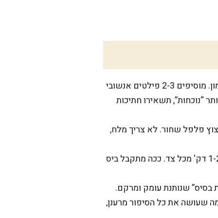
מכינים ממרח אנשובי: בקערה קטנה מערבבים חמאה רכה, שום כתוש, חרדל, דבש ומיץ לימון. מוסיפים 2-3 פילטים אנשובי
 “נוכחות”, תשאירו חתיכות
 מיץ לימון (אם נשאר), וקמצוץ פלפל שחור. לא צריך מלח,
קולים את הלחם (לא חובה אבל מומלץ): שמים את הפרוסות בטוסטר או על מחבת יבשה 1-2 דק' מכל צד. ככה מתקבל ביס
 בסיס” שנותנת עומק ומרקם.
מה שעושה את כל הסיפור מרענן,