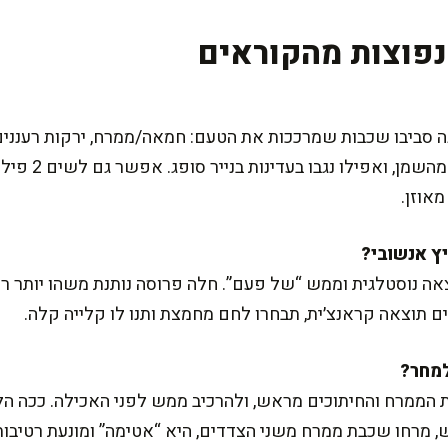
פוצות מהקוראים
נה סביבו שכבות שמרככות את הטעם: חמאה/ממרח, ירקות רעננים
מאוזן.
אה נוסטלגית וממש “של פעם”. חלה פרוסה נותנת משהו יותר רך
ם תוצאה קראנצ׳ית, תבחרו לחם מחמצת ותנו לו קלייה קלה.
 הממרח והחיתוכים מראש, ולהרכיב ממש לפני האכילה. ככה ה
, מרחו שכבת ממרח משני הצדדים, היא “אטימה” ומונעת רטיבות