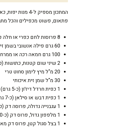
המתכון מספיק ל-
פתאום, פשוט מכפילים והכל מתח
8 פרוסות לחם כפרי או חלה פרוסה (כ-320 גרם)
60 גרם פילה אנשובי בשמן זית (כ-12-16 פילטים), מסונן קלות
100 גרם חמאה רכה או ממרח חמאה (אפשר גם מרגרינה לפרווה)
2 שיני שום קטנות, כתושות (כ-6 גרם)
20 מ"ל מיץ לימון סחוט טרי
30 מ"ל שמן זית איכותי
1 כפית חרדל דיז׳ון (כ-5 גרם)
1 כפית דבש או סילאן (כ-7 גרם), לאיזון מליחות
1 עגבנייה גדולה, פרוסה דק (כ-180 גרם)
1 מלפפון גדול, פרוס דק (כ-200 גרם)
1 בצל סגול קטן, פרוס דק מאוד (כ-80 גרם)