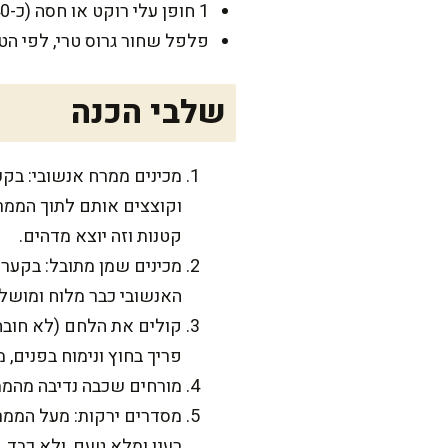
1 חופן עלי רוקט או חסה (כ-40 גרם)
פלפל שחור גרוס טרי, לפי הט
שלבי הכנה
וקוצצים אותם לתוך הממר
קטנות וזה יוצא מדהים.
האנשובי כבר מלוח ומושל
פריך בחוץ ונימוח בפנים,
מורחים שכבה נדיבה מהממ
מסדרים ירקות: מעל הממרח
רענן ומלא טעם, ולא כבד.