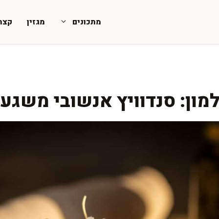
מתכונים
מגזין
קצת
מון: סנדוויץ אנשובי משגע