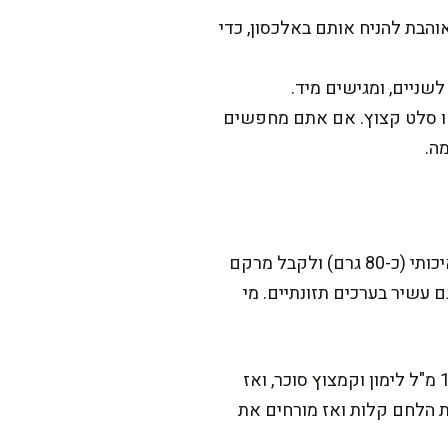
ש). אני אוהבת להניח אותם באלכסון, כדי
שניים, ומגישים מיד.
 או סלט קצוץ. אם אתם מחפשים
ה.
במשך השנים ניסיתי כמה גרסאות, וכל אחת נותנת אופי אחר. אפשר להחליף את החמאה במיונז איכותי (כ-80 גרם) ולקבל מרקם
ן עם ממרח אבוקדו מעוך (כ-1 אבוקדו, 150 גרם) ואז זה גם עשיר בערכים תזונתיים. מי
סוד קטן מהמטבח שלי: אם הבצל הסגול חזק לכם, תשרו אותו 10 דק' ב-100 מ"ל מים קרים עם 10 מ"ל לימון וקמצוץ סוכר, ואז
 את הלחם קלות ואז מורחים את