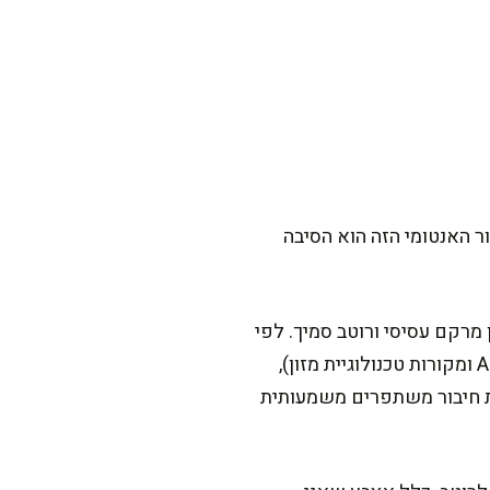
בסטנדרטים אמריקאיים. המספור האנטומי הזה הוא הסיבה
 מרקם עסיסי ורוטב סמיך. לפי
סקירות מדעיות בתחום מדעי הבשר (למשל פרסומים של American Meat Science Association ומקורות טכנולוגיית מזון),
מת חיבור משתפרים משמעותית