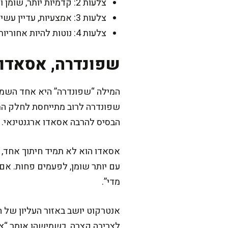
צלעות 2: קדמיות יותר, שומן וקולגן, אידיאל לבישול ארוך
צלעות 3: אמצעיות, עדיין עשירות, נוחות יותר לאכילה, טובות לסיר/תנור
צלעות 4: נוטות להיות אחוריות יותר, לפעמים עדינות יותר, לעיתים מתאימות גם לצלייה קצרה
שפונדרה, אסאדו,
המילה “שפונדרה” היא אחד השמות
שפונדרה לרוב מתייחסת לחלק התח
הבסיס להרבה אסאדו ארגנטינאי.
אסאדו הוא לא תמיד חיתוך אחד, א
עם יותר שומן, לפעמים פחות. אם 
מדי”.
אנטרקוט יושב באזור העליון של הצ
לצריבה קצרה. כשמישהו אומר “צלע