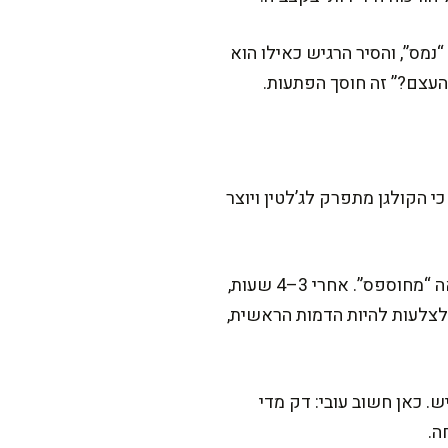
נמס”, והסיר הרגיש כאילו הוא
 העצם?” זה חוסך הפתעות.
 הקולגן מתפרק לג’לטין ויוצר
לבישול ארוך בסיר או בתנור, אני מחפשת עצמות עם שכבה יפה של בשר ושומן, ולא נבהלת ממראה “מחוספס”. אחרי 3–4 שעות,
 לצלעות להיות הדמות הראשית,
ש. כאן חשוב עובי: דק מדי
ה.