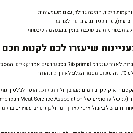
ורקמות חיבור, חתיכה גדולה, עצם משמעותית
צלעות בשרניות עם שכבת שומן שמגנה מהתייבשות
עניינות שיעזרו לכם לקנות חכם
לבקר יש 13 זוגות צלעות, והן מחוברות לאזור שנקרא Rib primal 
ם הוא קולגן: בחימום ממושך ולחות, קולגן הופך לג’לטין ונותן
וחי חום של בישול איטי לאורך זמן, ולכן נתחים עשירים ברק