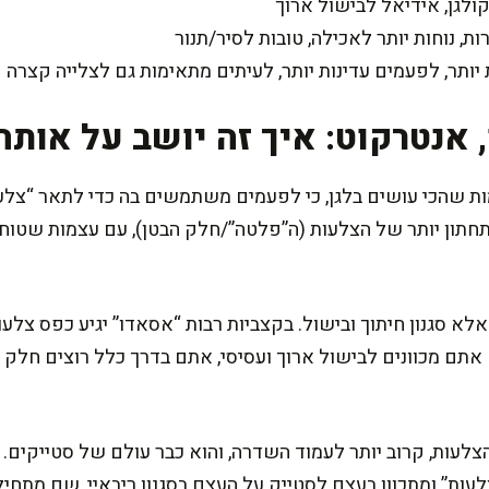
 אנטרקוט: איך זה יושב על אותה
 שהכי עושים בלגן, כי לפעמים משתמשים בה כדי לתאר “צלעות
תון יותר של הצלעות (ה”פלטה”/חלק הבטן), עם עצמות שטוחות
לא סגנון חיתוך ובישול. בקצביות רבות “אסאדו” יגיע כפס צלע
אתם מכוונים לבישול ארוך ועסיסי, אתם בדרך כלל רוצים חלק ע
לעות, קרוב יותר לעמוד השדרה, והוא כבר עולם של סטייקים. הוא 
ות” ומתכוון בעצם לסטייק על העצם בסגנון ריבאיי, שם מתחיל ה