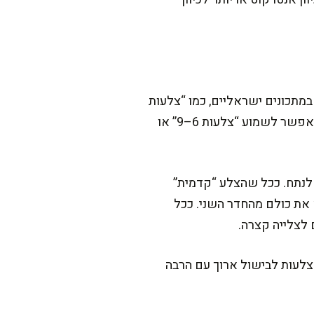
מתכונים ישראליים, כמו “צלעות
2” או “צלעות 3”. השני הוא מספור של הצלעות עצמן בגוף הבקר (לפרה יש 13 זוגות צלעות), ולכן אפשר לשמוע “צלעות 6–9” או
 לנתח. ככל שהצלע “קדמית”
יא את כולם מהחדר השני. ככל
צלעות לבישול ארוך עם הרבה