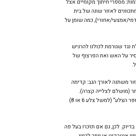
מות: מספרי חיתוך מקומיים אצל
. בפועל, כשתבקשו “צלעות 2” או “צלעות 3”, אתם לרוב מתכוונים לאזור שונה של בית
דמי/אמצעי/אחורי), כמה שומן על
ת נגד שגורמת לכולנו להרגיש
הסיר על האש ואת הפרצוף של
.
ור משתנה לאורך הגב: קדימה
תר (מושלם לצלייה קצרה).
בנוסף, יש מקומות שממוספרים לפי “מספר החיתוך” (כמו 2, 3, 4), ויש מקומות שמדברים לפי “מספר הצלע” (למשל צלע 6 או 8)
דיוק. לכן, גם אם תזכרו בעל פה
 אנטרקוט או יותר לכיוון