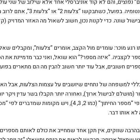
” נפוצים, והם לא קוד אוניברסלי אחד אלא שילוב של שני עול
קצבים, ומספרי חוליות/צלעות באנטומיה
שול שונה. כדי לקנות נכון, חשוב לשאול מה האזור המדויק (ק
 רגע מוכר: עומדים מול הקצב, אומרים “צלעות”, ומקבלים שאל
ספר לקצביה. “איזה מספר?” הוא שואל, ואני כבר מדמיינת את 
ספרים חשובים, אבל עוד יותר חשוב להבין מה הם מתארים בפועל
כללי למשפחה של נתחים שיושבים על עצמות הצלעות, אבל האז
ר (מושלם לבישול ארוך), ואחורה יותר תקבלו בשר עדין ויקר יו
לא אותו דבר.
בהרבה שווקים, אין תקן אחד שמחייב את כולם לאותם מספרים ב
שמציל ארוחה: תבקשו לראות את הנתח ותשאלו “זה יותר לכיוון