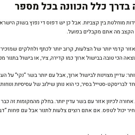
ידות מוחלטת בין קצביות. אבל כן יש דפוס די נפוץ בשוק היש
ול הקצב מה אתם מקבלים בפועל.
ת 2” מתייחסות לאזור קדמי יותר של הצלעות, קרוב יותר לכתף ולחלקים ש
צאה הכי טובה בבישול ארוך כמו קדירה, ציר, או בישול בתנור מכ
צעיות יותר: עדיין מצוינות לבישול ארוך, אבל עם יותר בשר “נקי” ע
ד לבריסקט-סטייל בסיר, כי הוא נותן שילוב של עסיסיות ונוחות
וד קצת אחורה לכיוון אזור עם בשר עדין יותר. בחלק מהמקומות זה כ
חיר יכול לטפס. אם אתם רוצים צלעות לתנור אבל עם פחות “דבי