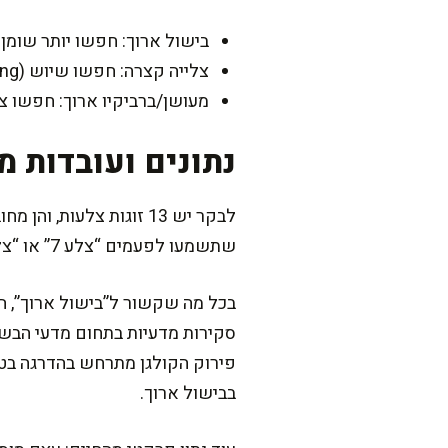
בישול ארוך: חפשו יותר שומן 
צלייה קצרה: חפשו שיוש (marbling), פחות גידים, עובי נוח לצריבה
מעושן/ברביקיו ארוך: חפשו 
נתונים ועובדות מ
שתשמעו לפעמים “צלע 7” או “צלע 9”, וזה פשוט מספר הצלע לאורך בית החזה.
בכל מה שקשור ל”בישול ארוך”, הקס
פירוק הקולגן מתרחש בהדרגה בטו
בבישול ארוך.