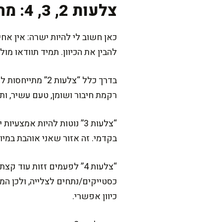
צלעות 2, 3, 4: מה בדרך כלל הכוונה בכל מספר
כאן חשוב לי להיות ישרה: אין אח
להבין את הכיוון. תמיד תוודאו מ
בדרך כלל “צלעו
רקמת חיבור ושומן, טעם עשיר, ותו
“צלעות 3” נוטות להיות אמ
בקדמי. זה אזור שאני אוהבת במיוח
“צלעות 4” לפעמים זזות ע
כסטייקים/נתחים לצלייה, ולכן המ
כיוון אפשרי.