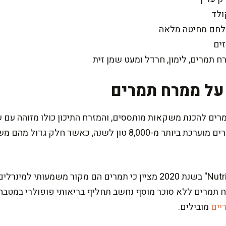
ולד
לחם מחיטה מלאה
זים
 תמרים, לימון, חרדל ומעט שמן זית
 על ממרח תמרים
ים להכנת משקאות מותססים, והמזרח התיכון כולו מזוהה עם 
בישראל, הצריכה השנתית של תמרים מוערכת ביותר מ-8,000 טון לש
מחקר שפורסם בכתב העת "Nutrients" בשנת 2020 מציין כי תמרים הם מקור מ
תמרים ללא סוכר מוסף נחשב תחליף בריאותי פופולרי במטבחים
ריים
מובילים.