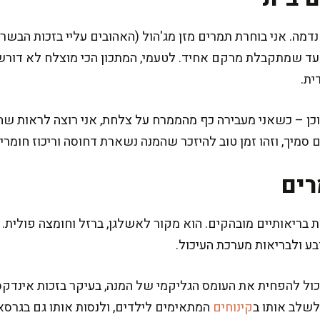
ה. אני בוחרת תמרים מזן מג'הול (האהובים עליי בזכות הבשרנ
עד שמתקבלת מרקם אחיד. לטעמי, המתכון הכי מוצלח לא דורש
ית.
כן – כשאני מעבירה כף מהממרח על צלחת, אני רוצה לראות ש
מיך, וזהו זמן טוב להיזכר שהמנה נשארת דחוסה וריכוז חומרי 
רים
 בריאותיים מובהקים. הוא מקור לאשלגן, ברזל וחומצה פולית. 
ע ולבריאות מערכת העיכול.
כול להפחית את העומס הגליקמי של המנה, בעיקר בזכות אינדקס 
לשלב אותו ב
קינוחים
המתאימים לילדים, ולנסות אותו גם בגרסאו