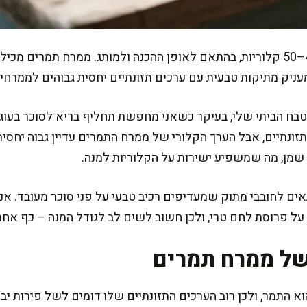
כף ממרח תמרים שוות ערך לכ-45–50 קלוריות, בהתאם לאופן ההכנה ולמותג. ממרח 
עניק מתיקות טבעית עם ערכים תזונתיים יחסית גבוהים לממרחי
ח הביתי שלי, בעיקר כשאני מחפשת תחליף בריא לסוכר בעוגו
 תזונתיים, אבל הערך הקלורי של ממרח התמרים עדיין גבוה יחסי
 שמן, מה שמשפיע ישירות על הקלוריות למנה.
 לחובבי מתוק שמעדיפים רכיב טבעי על פני סוכר מעובד. אני 
על פרוסת לחם טרי, ולכן חשוב לשים לב לגודל המנה – כף אח
של ממרח תמרים
 התמר, ולכן רוב הערכים התזונתיים שלו דומים לשל פירות יב