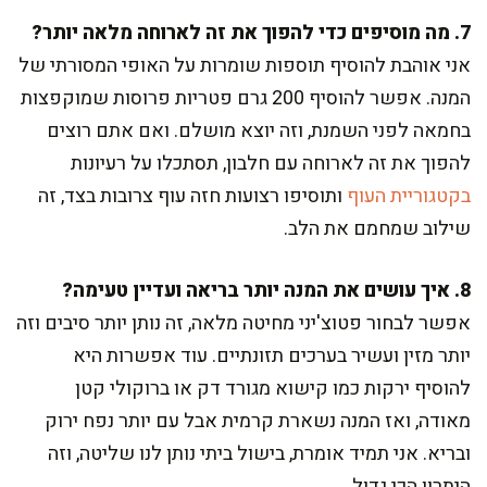
7. מה מוסיפים כדי להפוך את זה לארוחה מלאה יותר?
אני אוהבת להוסיף תוספות שומרות על האופי המסורתי של
המנה. אפשר להוסיף 200 גרם פטריות פרוסות שמוקפצות
בחמאה לפני השמנת, וזה יוצא מושלם. ואם אתם רוצים
להפוך את זה לארוחה עם חלבון, תסתכלו על רעיונות
בקטגוריית העוף
ותוסיפו רצועות חזה עוף צרובות בצד, זה
שילוב שמחמם את הלב.
8. איך עושים את המנה יותר בריאה ועדיין טעימה?
אפשר לבחור פטוצ'יני מחיטה מלאה, זה נותן יותר סיבים וזה
יותר מזין ועשיר בערכים תזונתיים. עוד אפשרות היא
להוסיף ירקות כמו קישוא מגורד דק או ברוקולי קטן
מאודה, ואז המנה נשארת קרמית אבל עם יותר נפח ירוק
ובריא. אני תמיד אומרת, בישול ביתי נותן לנו שליטה, וזה
היתרון הכי גדול.