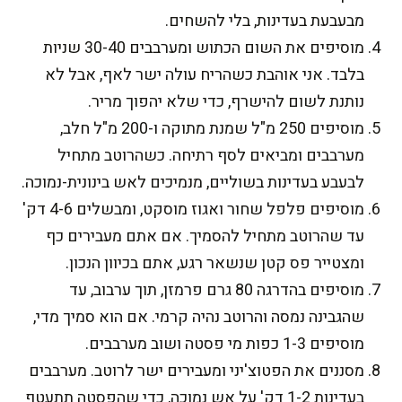
מבעבעת בעדינות, בלי להשחים.
מוסיפים את השום הכתוש ומערבבים 30-40 שניות
בלבד. אני אוהבת כשהריח עולה ישר לאף, אבל לא
נותנת לשום להישרף, כדי שלא יהפוך מריר.
מוסיפים 250 מ"ל שמנת מתוקה ו-200 מ"ל חלב,
מערבבים ומביאים לסף רתיחה. כשהרוטב מתחיל
לבעבע בעדינות בשוליים, מנמיכים לאש בינונית-נמוכה.
מוסיפים פלפל שחור ואגוז מוסקט, ומבשלים 4-6 דק'
עד שהרוטב מתחיל להסמיך. אם אתם מעבירים כף
ומצטייר פס קטן שנשאר רגע, אתם בכיוון הנכון.
מוסיפים בהדרגה 80 גרם פרמזן, תוך ערבוב, עד
שהגבינה נמסה והרוטב נהיה קרמי. אם הוא סמיך מדי,
מוסיפים 1-3 כפות מי פסטה ושוב מערבבים.
מסננים את הפטוצ'יני ומעבירים ישר לרוטב. מערבבים
בעדינות 1-2 דק' על אש נמוכה, כדי שהפסטה תתעטף