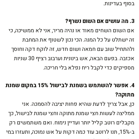
בסוף בעדינות.
3. מה עושים אם השום נשרף?
אם השום השחים מאוד או נהיה מריר, אני לא ממשיכה, כי
זה ישתלט על כל המנה. הכי נכון לשטוף את המחבת
ולהתחיל שוב עם חמאה ושום חדש, זה לוקח דקה וחוסך
אכזבה. בפעם הבאה, אש בינונית וערבוב רציף 30 שניות
מספיקים כדי לקבל ריח נפלא בלי חריכה.
4. אפשר להשתמש בשמנת לבישול 15% במקום שמנת
מתוקה?
כן, אבל צריך לדעת שהיא פחות יציבה להסמכה. אני
ממליצה לעשות חצי שמנת מתוקה וחצי שמנת לבישול, כך
מקבלים רוטב קליל יותר ועדיין נימוח. ואם משתמשים רק
ב-15%, תנו לרוטב עוד כמה דקות על אש נמוכה, ותעזרו במי