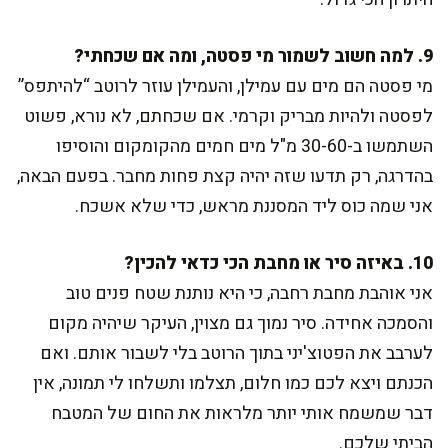
9. למה חשוב לשמור מי פסטה, ומה אם שכחתי?
מי פסטה הם מים עם עמילן, והעמילן עוזר לרוטב “להיתפס”
לפסטה ולהיות מבריק וקרמי. אם שכחתם, לא נורא, פשוט
השתמשו ב-30-60 מ"ל מים חמים מהקומקום והוסיפו
בהדרגה, רק תדעו שזה יהיה קצת פחות מחבר. בפעם הבאה,
אני שמה כוס ליד המסננת מראש, כדי שלא אשכח.
10. באיזה סיר או מחבת הכי כדאי להכין?
אני אוהבת מחבת רחבה, כי היא נותנת שטח פנים טוב
והסמכה אחידה. סיר נמוך גם מצוין, העיקר שיהיה מקום
לערבב את הפטוצ'יני בתוך הרוטב בלי לשבור אותם. ואם
הכנתם ויצא לכם כמו חלום, תצלמו ותשלחו לי תמונה, אין
דבר שמשמח אותי יותר מלראות את החום של המטבח
הביתי שלכם.