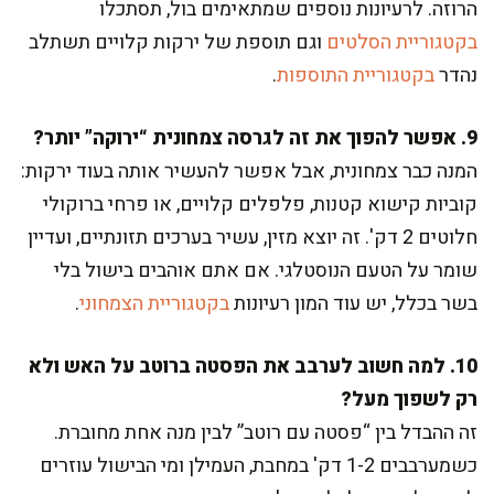
הרוזה. לרעיונות נוספים שמתאימים בול, תסתכלו
בקטגוריית הסלטים
וגם תוספת של ירקות קלויים תשתלב
נהדר
בקטגוריית התוספות
.
9. אפשר להפוך את זה לגרסה צמחונית “ירוקה” יותר?
המנה כבר צמחונית, אבל אפשר להעשיר אותה בעוד ירקות:
קוביות קישוא קטנות, פלפלים קלויים, או פרחי ברוקולי
חלוטים 2 דק'. זה יוצא מזין, עשיר בערכים תזונתיים, ועדיין
שומר על הטעם הנוסטלגי. אם אתם אוהבים בישול בלי
בשר בכלל, יש עוד המון רעיונות
בקטגוריית הצמחוני
.
10. למה חשוב לערבב את הפסטה ברוטב על האש ולא
רק לשפוך מעל?
זה ההבדל בין “פסטה עם רוטב” לבין מנה אחת מחוברת.
כשמערבבים 1-2 דק' במחבת, העמילן ומי הבישול עוזרים