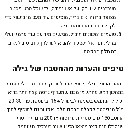
מעבירים את הפטוצ'יני המבושל למחבת עם הרוטב.
מערבבים 1-2 דק' על אש נמוכה, עד שכל סרט פסטה
מצופה ברוזה. אם צריך, מוסיפים עוד מעט מי בישול כדי
לקבל רוטב נימוח ונמס בפה.
טועמים ומכוונים תיבול. מגישים מיד עם עוד פרמזן ועלי
בזיליקום, ואל תשכחו להביא לשולחן לחם טוב לניגוב,
זה חלק מהקסם.
טיפים והערות מהמטבח של גילה
במשך השנים גיליתי שאפשר לשחק עם הרוזה בלי לפגוע
במתכון המשפחתי. מי מכם שמעדיף גרסה קצת יותר בריא
יכול להשתמש בשמנת לבישול 15% ובתוספת עוד 20-30
מ"ל מי פסטה לקבלת מרקם חלק. אפשר גם להוסיף לתוך
הרוטב 150 גרם פטריות פרוסות או 200 גרם תרד טרי
שיקבלו חום קצר וייצאו מזין ועשיר בערכים תזונתיים.