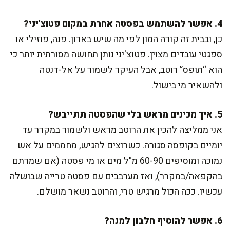
4. אפשר להשתמש בפסטה אחרת במקום פטוצ'יני?
כן, ובבית זה קורה המון לפי מה שיש בארון. פנה, פוזילי או
ספגטי עובדים מצוין. פטוצ'יני נותן תחושה מסורתית יותר כי
הוא “תופס” רוטב, אבל העיקר לשמור על אל-דנטה
ולהשאיר מי בישול.
5. איך מכינים מראש בלי שהפסטה תתייבש?
אני ממליצה להכין את הרוטב מראש ולשמור במקרר עד
יומיים בקופסה סגורה. כשרוצים להגיש, מחממים על אש
נמוכה ומוסיפים 60-90 מ"ל מים או מי פסטה (אם שמרתם
בהקפאה/במקרר), ואז מערבבים עם פסטה טרייה שבושלה
עכשיו. ככה הכול מרגיש טרי, והרוטב נשאר מושלם.
6. אפשר להוסיף חלבון למנה?