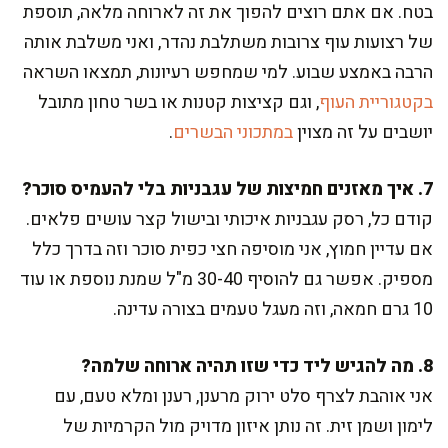
בטח. אם אתם רוצים להפוך את זה לארוחה מלאה, תוספת
של רצועות עוף צרובות משתלבת נהדר, ואני משלבת אותה
הרבה באמצע שבוע. למי שמחפש רעיונות, תמצאו השראה
בקטגוריית העוף
, וגם קציצות קטנות או בשר טחון מתובל
יושבים על זה מצוין
במתכוני הבשרים
.
7. איך מאזנים חמיצות של עגבניות בלי להעמיס סוכר?
קודם כל, רסק עגבניות איכותי ובישול קצר עושים פלאים.
אם עדיין חמוץ, אני מוסיפה חצי כפית סוכר וזה בדרך כלל
מספיק. אפשר גם להוסיף 30-40 מ"ל שמנת נוספת או עוד
10 גרם חמאה, וזה מעגל טעמים בצורה עדינה.
8. מה להגיש ליד כדי שזו תהיה ארוחה שלמה?
אני אוהבת לצרף סלט ירוק מרענן, רענן ומלא טעם, עם
לימון ושמן זית. זה נותן איזון מדויק מול הקרמיות של