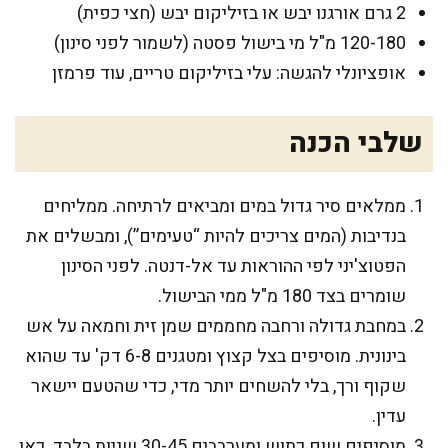
2 גרם אורגנו יבש או בזיליקום יבש (חצי כפית)
120-180 מ"ל מי בישול פסטה (לשמור לפני סינון)
אופציונלי להגשה: עלי בזיליקום טריים, עוד פרמזן
שלבי הכנה
ממלאים סיר גדול במים ומביאים לרתיחה. ממליחים
בנדיבות (המים צריכים להיות “טעימים”), ומבשלים את
הפטוצ'יני לפי ההוראות עד אל-דנטה. לפני הסינון
שומרים בצד 180 מ"ל ממי הבישול.
במחבת גדולה ורחבה מחממים שמן זית וחמאה על אש
בינונית. מוסיפים בצל קצוץ ומטגנים 6-8 דק' עד שהוא
שקוף ורך, בלי להשחים יותר מדי, כדי שהטעם יישאר
עדין.
מוסיפים שום כתוש ומערבבים 30-45 שניות בלבד. כאן