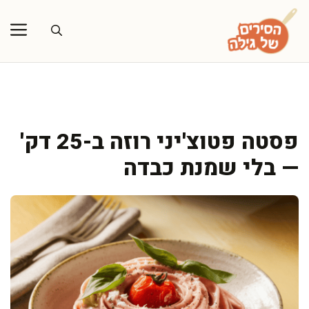
דלג
תוכן
פסטה פטוצ'יני רוזה ב-25 דק'
— בלי שמנת כבדה