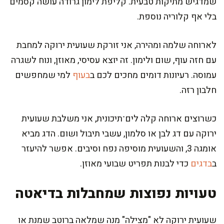
שמדגיש מתיקות טבעית. קליפת לימון גרודה עושה קסמים
בלי אף קלוריה נוספת.
לארוחה שלמה ומהירה, אני זורקת שעועית ירוקה למחבת
עם חזה עוף, שום ולימון. זה יוצא עסיסי, מאוזן, ונוח לשגרה
עמוסה. רעיונות דומים מחכים לכם ב
בעוף
למי שמחפשים
חלבון רזה.
כשרוצים ארוחה קלה לים־תיכונית, אני משלבת שעועית
ירוקה עם דג לבן או סלמון, עשבי תיבול ושום. הדג מביא
אומגה 3, והשעועית מוסיפה נפח וסיבים. אפשר להיעזר
ב
בדגים
כדי לבנות תפריט שבועי מאוזן.
טעויות נפוצות שמחבלות בדיאטה
שעועית ירוקה לא "מצילה" מנה שמלאה ברוטב שמנת או