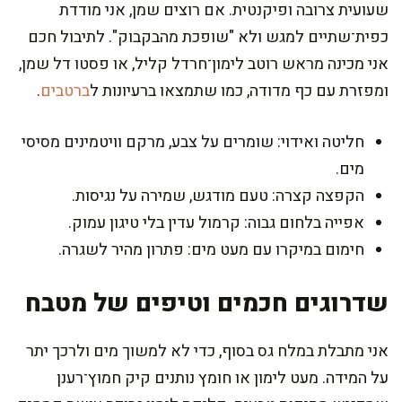
שעועית צרובה ופיקנטית. אם רוצים שמן, אני מודדת
כפית־שתיים למגש ולא "שופכת מהבקבוק". לתיבול חכם
אני מכינה מראש רוטב לימון־חרדל קליל, או פסטו דל שמן,
ומפזרת עם כף מדודה, כמו שתמצאו ברעיונות ל
ברטבים
.
חליטה ואידוי: שומרים על צבע, מרקם וויטמינים מסיסי
מים.
הקפצה קצרה: טעם מודגש, שמירה על נגיסות.
אפייה בלחום גבוה: קרמול עדין בלי טיגון עמוק.
חימום במיקרו עם מעט מים: פתרון מהיר לשגרה.
שדרוגים חכמים וטיפים של מטבח
אני מתבלת במלח גס בסוף, כדי לא למשוך מים ולרכך יתר
על המידה. מעט לימון או חומץ נותנים קיק חמוץ־רענן