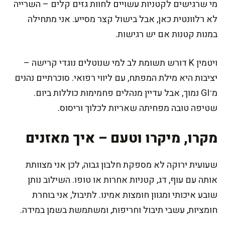
מי שרגישים לקטניות עשויים לחוות גזים קלים – השרייה
לא רלוונטית כאן, אבל בישול קצר מסייע. אני מתחילה
במנות קטנות אם יש רגישות.
ויטמין K דורש תשומת לב למי שנוטלים נוגדי קרישה –
יציבות היא מילת המפתח, עם ליווי רפואי. סוכרתיים נהנים
מ־GI נמוך, אבל עדיין מנהלים פחמימות כוללות ביום.
שטיפה טובה מפחיתה שאריות לכלוך וריסוס.
מקרו, מיקרו וטעם – איך מאזנים
שעועית ירוקה לא מספקת חלבון גבוה, לכן אני מצוותת
אותה עם עוף, דג, קטניות אחרות או טופו. השילוב נותן
שובע איכותי ומגוון חומצות אמינו. לתיבול, אני בוחרת
חומציות, עשבי תיבול וחריפות, ומשתמשת בשמן במידה.