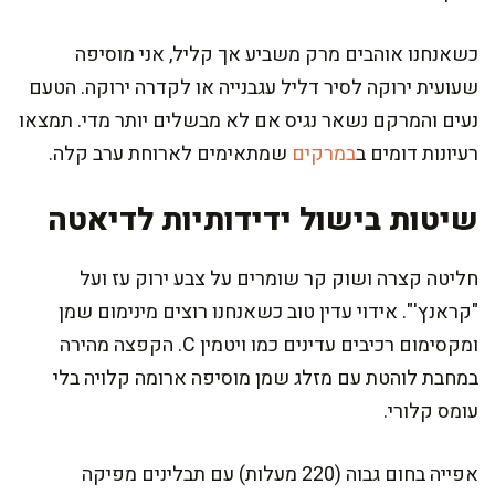
כשאנחנו אוהבים מרק משביע אך קליל, אני מוסיפה
שעועית ירוקה לסיר דליל עגבנייה או לקדרה ירוקה. הטעם
נעים והמרקם נשאר נגיס אם לא מבשלים יותר מדי. תמצאו
רעיונות דומים ב
במרקים
שמתאימים לארוחת ערב קלה.
שיטות בישול ידידותיות לדיאטה
חליטה קצרה ושוק קר שומרים על צבע ירוק עז ועל
"קראנץ'". אידוי עדין טוב כשאנחנו רוצים מינימום שמן
ומקסימום רכיבים עדינים כמו ויטמין C. הקפצה מהירה
במחבת לוהטת עם מזלג שמן מוסיפה ארומה קלויה בלי
עומס קלורי.
אפייה בחום גבוה (220 מעלות) עם תבלינים מפיקה