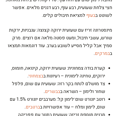
חצי צלחת שעועית, רבע עוף, רבע דגנים מלאים. אפשר
לשוטט ב
בעוף
למציאת תיבולים קלים.
מינסטרונה זריז עם שעועית ירוקה קצוצה: עגבניות, ירקות
שורש, עשבי תיבול, ומעט פסטה מלאה אם רוצים. מרק
סמיך אבל קליל מסייע לשובע בערב. עוד דוגמאות תמצאו
ב
במרקים
.
קערת בודה צמחונית: שעועית ירוקה, קינואה, חומוס,
ירוקים, טחינה לימונית – רעיונות ב
בצמחוני
.
צד מושלם לנתח בקר רזה: שעועית עם שום, פלפל
שחור ולימון – השראה ב
בבשרים
.
רוטב יוגורט שום־לימון קל: מערבבים יוגורט 1.5% עם
שום, לימון ומלח – עוד אפשרויות ב
ברטבים
.
תבנית תוספת זריזה: שעועית בתנור עם פפריקה