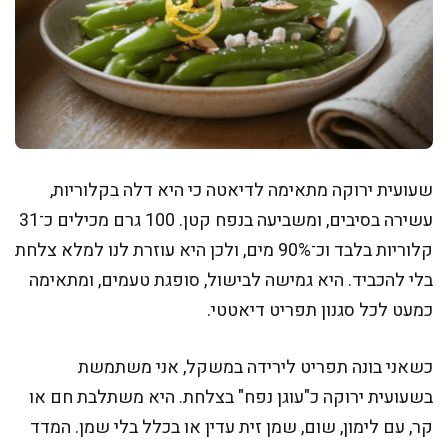
שעועית ירוקה מתאימה לדיאטה כי היא דלה בקלוריות,
עשירה בסיבים, ומשביעה בנפח קטן. 100 גרם מכילים כ־31
קלוריות בלבד וכ־90% מים, ולכן היא עוזרת לנו למלא צלחת
בלי להכביד. היא גמישה לבישול, סופגת טעמים, ומתאימה
כמעט לכל סגנון תפריט דיאטטי.
כשאני בונה תפריט לירידה במשקל, אני משתמשת
בשעועית ירוקה כ"עוגן נפח" בצלחת. היא משתלבת חם או
קר, עם לימון, שום, שמן זית עדין או בכלל בלי שמן. המדד