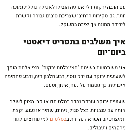
עם הרבה ירקות דלי אנרגיה הובילו לאכילה כוללת נמוכה
יותר. גם סקירות הרחיבו שצריכת סיבים גבוהה נקשרת
לירידה מתונה אך יציבה במשקל.
איך משלבים בתפריט דיאטטי
ביום־יום
אני משתמשת בשיטת "חצי צלחת ירקות". חצי צלחת הופך
לשעועית ירוקה עם ירק נוסף, רבע חלבון רזה, ורבע פחמימה
איכותית. כך נשמור על נפח, איזון, וטעם.
שעועית ירוקה עובדת נהדר בסלט חם או קר. מצוין לשלב
אותה עם עגבניות, בצל סגול, זיתים, שמיר או נענע, וקצת
חמיצות. יש השראה נהדרת ב
בסלטים
למי שרוצים לגוון
מרקמים ותיבולים.