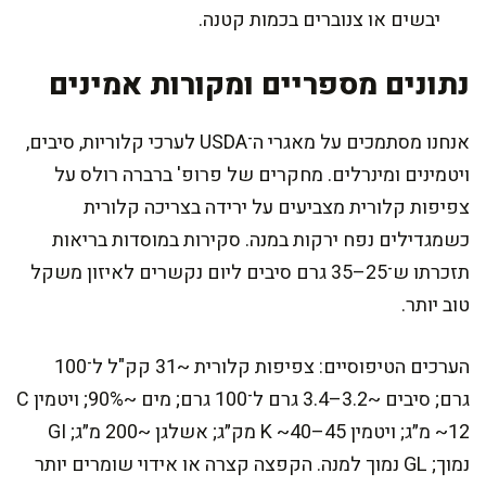
יבשים או צנוברים בכמות קטנה.
נתונים מספריים ומקורות אמינים
אנחנו מסתמכים על מאגרי ה־USDA לערכי קלוריות, סיבים,
ויטמינים ומינרלים. מחקרים של פרופ' ברברה רולס על
צפיפות קלורית מצביעים על ירידה בצריכה קלורית
כשמגדילים נפח ירקות במנה. סקירות במוסדות בריאות
תזכרתו ש־25–35 גרם סיבים ליום נקשרים לאיזון משקל
טוב יותר.
הערכים הטיפוסיים: צפיפות קלורית ~31 קק"ל ל־100
גרם; סיבים ~3.2–3.4 גרם ל־100 גרם; מים ~90%; ויטמין C
~12 מ״ג; ויטמין K ~40–45 מק״ג; אשלגן ~200 מ״ג; GI
נמוך; GL נמוך למנה. הקפצה קצרה או אידוי שומרים יותר