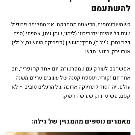
להשתעמם
כשמשתעממים, הדיאטה מתפרקת. אני מחליפה פרופיל
טעם כל יומיים: ים־תיכוני (לימון, שמן זית), אסייתי (סויה
דלת נתרן, ג'ינג'ר), חריף־מעושן (פפריקה מעושנת, צ'ילי).
אותו ירק, ריגוש חדש.
אפשר גם לשחק עם טמפרטורה: יום אחד קר ופריך, יום
אחר חם וקורץ. תוספת קטנה של עשבים טריים משנה
עולם. זה הסוד לתחזוקה ארוכה של הרגלים טובים – לא
קסם, פשוט ירוק שעושה חשק.
מאמרים נוספים מהמגזין של גילה: