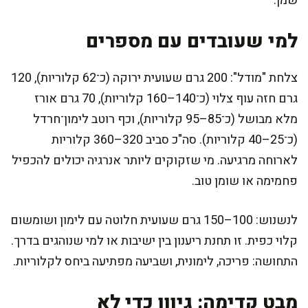
שמן.
למי שעובדים עם מספרים
צלחת "מודל": 200 גרם שעועית ירוקה (כ־62 קלוריות), 120
גרם חזה עוף צלוי (כ־140–160 קלוריות), 70 גרם אורז
מלא מבושל (כ־85–95 קלוריות), וכף רוטב לימון־חרדל
(כ־25–40 קלוריות). סה"כ סביב 320–360 קלוריות
לארוחה מרגיעה. מי שזקוקים ליותר אנרגיה יכולים להכפיל
פחמימה או שומן טוב.
לנשנוש: 100–150 גרם שעועית חלוטה עם לימון ושומשום
קלוי כפית. זו תחנת ריענון בין ישיבות או למי שנוהגים בדרך.
התחושה: פריכה, לימונית, ושביעה מפתיעה ביחס לקלוריות.
מבט קדימה: גיוון כדי לא