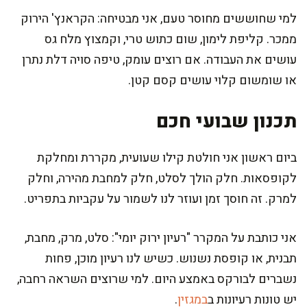
למי שחוששים מחוסר טעם, אני מבטיחה: הקראנץ' הירוק
ממכר. קליפת לימון, שום כתוש טרי, וקמצוץ מלח גס
עושים את העבודה. אם רוצים עומק, טיפה סויה דלת נתרן
או שומשום קלוי עושים קסם קטן.
תכנון שבועי חכם
ביום ראשון אני חולטת קילו שעועית, מקררת ומחלקת
לקופסאות. חלק הולך לסלט, חלק למחבת מהירה, וחלק
למרק. זה חוסך זמן ועוזר לנו לשמור על עקביות בתפריט.
אני כותבת על המקרר "רעיון ירוק יומי": סלט, מרק, מחבת,
תבנית, או קופסת נשנוש. כשיש לנו רעיון מוכן, פחות
נשברים לבורקס באמצע היום. למי שרוצים השראה רחבה,
יש טונות רעיונות ב
במגזין
.