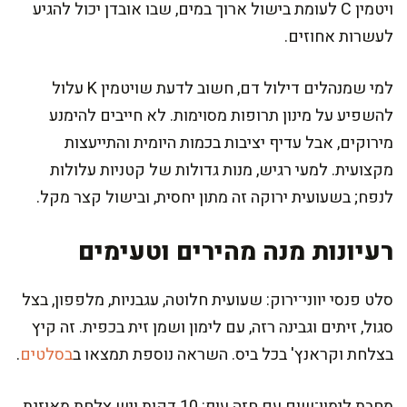
ויטמין C לעומת בישול ארוך במים, שבו אובדן יכול להגיע
לעשרות אחוזים.
למי שמנהלים דילול דם, חשוב לדעת שויטמין K עלול
להשפיע על מינון תרופות מסוימות. לא חייבים להימנע
מירוקים, אבל עדיף יציבות בכמות היומית והתייעצות
מקצועית. למעי רגיש, מנות גדולות של קטניות עלולות
לנפח; בשעועית ירוקה זה מתון יחסית, ובישול קצר מקל.
רעיונות מנה מהירים וטעימים
סלט פנסי יווני־ירוק: שעועית חלוטה, עגבניות, מלפפון, בצל
סגול, זיתים וגבינה רזה, עם לימון ושמן זית בכפית. זה קיץ
בצלחת וקראנץ' בכל ביס. השראה נוספת תמצאו ב
בסלטים
.
מחבת לימון־שום עם חזה עוף: 10 דקות ויש צלחת מאוזנת.