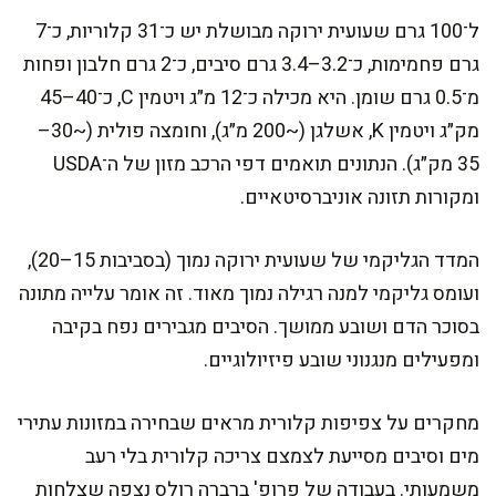
ל־100 גרם שעועית ירוקה מבושלת יש כ־31 קלוריות, כ־7
גרם פחמימות, כ־3.2–3.4 גרם סיבים, כ־2 גרם חלבון ופחות
מ־0.5 גרם שומן. היא מכילה כ־12 מ״ג ויטמין C, כ־40–45
מק״ג ויטמין K, אשלגן (~200 מ״ג), וחומצה פולית (~30–
35 מק״ג). הנתונים תואמים דפי הרכב מזון של ה־USDA
ומקורות תזונה אוניברסיטאיים.
המדד הגליקמי של שעועית ירוקה נמוך (בסביבות 15–20),
ועומס גליקמי למנה רגילה נמוך מאוד. זה אומר עלייה מתונה
בסוכר הדם ושובע ממושך. הסיבים מגבירים נפח בקיבה
ומפעילים מנגנוני שובע פיזיולוגיים.
מחקרים על צפיפות קלורית מראים שבחירה במזונות עתירי
מים וסיבים מסייעת לצמצם צריכה קלורית בלי רעב
משמעותי. בעבודה של פרופ' ברברה רולס נצפה שצלחות