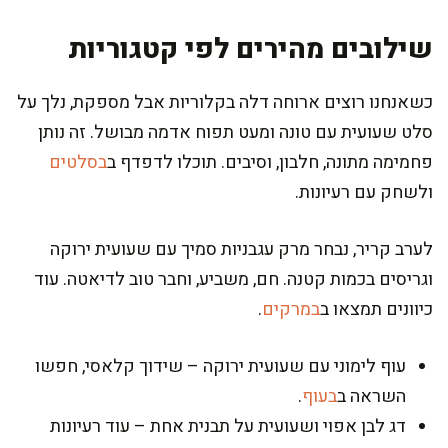
שילובים מהירים לפי קטגוריות
כשאנחנו רוצים ארוחה דלה בקלוריות אבל מספקת, נלך על
סלט שעועית עם טונה ומעט תפוח אדמה מבושל. זה נותן
פחמימה מתונה, חלבון, וסיבים. תוכלו לדפדף ב
בסלטים
ולשחק עם רעיונות.
לערב קריר, נבחר מרק עגבניות סמיך עם שעועית ירוקה
וגריסים בכמות קטנה. חם, משביע, וחבר טוב לדיאטה. עוד
כיוונים תמצאו ב
במרקים
.
עוף לימוני עם שעועית ירוקה – שידוך קלאסי, חפשו
השראה ב
בעוף
.
דג לבן אפוי ושעועית על תבנית אחת – עוד רעיונות