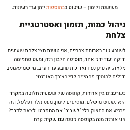
מעושנת ולימון – שיטוט ב
בתוספות
ייתן עוד רעיונות.
ניהול כמות, תזמון ואסטרטגיית
צלחת
לשובע טוב בארוחת צהריים, אני טוענת חצי צלחת שעועית
ירוקה ועוד ירק אחד, מוסיפה חלבון רזה, ומעט פחמימה
מלאה. זה נותן נפח ואריכות שובע עד הערב. מי שמתאמנים
יכולים להוסיף פחמימה לפי הצורך האנרגטי.
כשרעבים בין ארוחות, קופסה של שעועית חלוטה במקרר
היא נשנוש מושלם. מוסיפים לימון, מעט מלח ופלפל, וזה
מרגיע את החשק בלי "לשבור" את התפריט. לצאת לדרך?
אני אורזת מנה בקופסה קטנה עם שקית קרח.