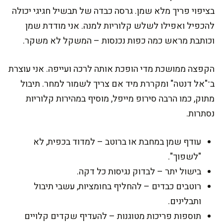
בציפוי פריך מלא שמן. גרסה כבדה של תבשיל חגיגי יכולה
להכפיל ואפילו לשלש קלוריות למנה. אני מודדת שמן
וכותבת מראש כמה כפות נכנסות – המשקל לא משקר.
הקפצה ממושכת מדי הופכת אותה לרכה ועייפה. אני עוצרת
ב־"אל דנטה" ומקררת מיד אם צריך לשמור למחר. תיבול
מתוק, כמו הרבה סירופ מייפל, מוסיף במהירות קלוריות
נסתרות.
עודף שמן במחבת או ברוטב – למדוד בכפית, לא
"לשפוך".
בישול יתר – לבדוק נגיסות כל דקה.
רוטבים כבדים – להחליף בחומציות, עשבי תיבול
ותבלינים.
תוספות פריכות מטוגנות – להעדיף שקדים קלויים