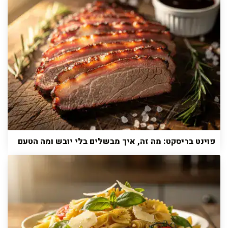
פוינט בריסקט: מה זה, איך מבשלים בלי יובש ומה הטעם