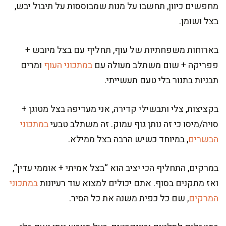
מחפשים כיוון, תחשבו על מנות שמבוססות על תיבול יבש,
בצל ושומן.
בארוחות משפחתיות של עוף, תחליף עם בצל מיובש +
פפריקה + שום משתלב מעולה עם
במתכוני העוף
ומרים
תבניות בתנור בלי טעם תעשייתי.
בקציצות, צלי ותבשילי קדירה, אני מעדיפה בצל מטוגן +
סויה/מיסו כי זה נותן גוף עמוק. זה משתלב טבעי
במתכוני
הבשרים
, במיוחד כשיש הרבה בצל ממילא.
במרקים, התחליף הכי יציב הוא “בצל אמיתי + אוממי עדין”,
ואז מתקנים בסוף. אתם יכולים למצוא עוד רעיונות
במתכוני
המרקים
, שם כל כפית משנה את כל הסיר.