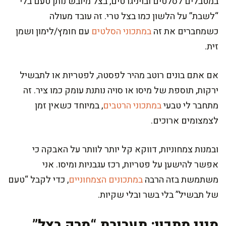
במטבלים לסלטים ובויניגרטים, בצל מיובש נותן טעם בלי
“לשבת” על הלשון כמו בצל טרי. זה עובד מעולה
כשמחברים את זה
במתכוני הסלטים
עם חומץ/לימון ושמן
זית.
אם אתם בונים רוטב מהיר לפסטה, לפטריות או לתבשיל
ירקות, תוספת של מיסו או סויה נותנת עומק כמו ציר. זה
מתחבר לי טבעי
במתכוני הרטבים
, במיוחד כשאין זמן
לצמצומים ארוכים.
ובמנות צמחוניות, דווקא קל יותר לוותר על האבקה כי
אפשר להישען על פטריות, רכז עגבניות ומיסו. אני
משתמשת בזה הרבה
במתכונים הצמחוניים
, כדי לקבל “טעם
של תבשיל” בלי בשר ובלי שקיות.
מיני מתכון: תערובת “מרק בצל”