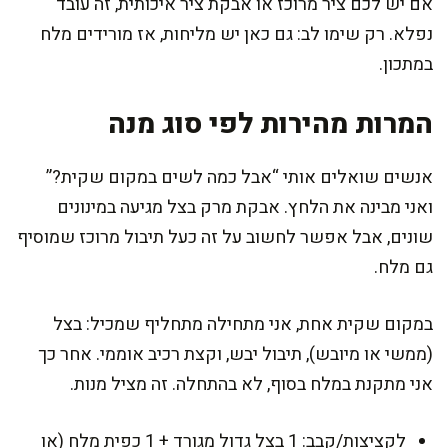
אם יש לכם ציר מרוכז או אבקת ציר איכותית, זה עובד
נפלא. רק שימו לב: גם כאן יש מליחות, אז מורידים מלח
במתכון.
המרות מהירות לפי סוג מנה
אנשים שואלים אותי “אבל כמה לשים במקום שקית?”
ואני מבינה את הלחץ. אבקת מרק בצל מגיעה במינונים
שונים, אבל אפשר לחשוב על זה כעל תיבול מרוכז שמוסיף
גם מלח.
במקום שקית אחת, אני מתחילה מתחליף שמכיל: בצל
(ממשי או מיובש), תיבול יבש, וקצת רכיב אוממי. אחר כך
אני מתקנת במלח בסוף, לא בהתחלה. זה מציל מנות.
לקציצות/קבב: 1 בצל גדול מגורד + 1 כפית מלח (או