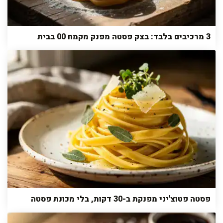
3 מרכיבים בלבד: בצק פסטה מפנק מקמח 00 בבית
פסטה פטוצ'יני מפנקת ב-30 דקות, בלי מכונת פסטה