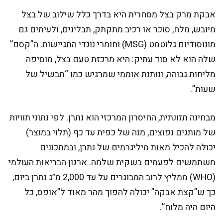
אבקת מרק בצל מסחרית היא בדרך כלל שילוב של בצל
מיובש, מלח, סוכר או רכיב מתקתק, תבלינים, ולעיתים גם
מונוסודיום גלוטמט (MSG) וחומרי נוגדי התגיישות. ה”קסם”
שלה הוא לא סוד עתיק: היא מרכזת טעם בצל, מוסיפה
מליחות גבוהה, ונותנת אוממי שמרגיש כמו “תבשיל של
שעות”.
מבחינה תזונתית, החיסרון המרכזי הוא נתרן. לפי נתוני תוויות
של מותגים נפוצים, מנה של כפית עד כף (תלוי במוצר)
יכולה להכיל מאות מיליגרמים של נתרן, ובמתכונים
משתמשים לפעמים בשקית שלמה. ארגון הבריאות העולמי
(WHO) ממליץ לרוב המבוגרים על עד 2,000 מ״ג נתרן ביום,
כך ש”קצת אבקה” יכולה להפוך מהר מאוד ל”אופס, כל
היום היה מלוח”.