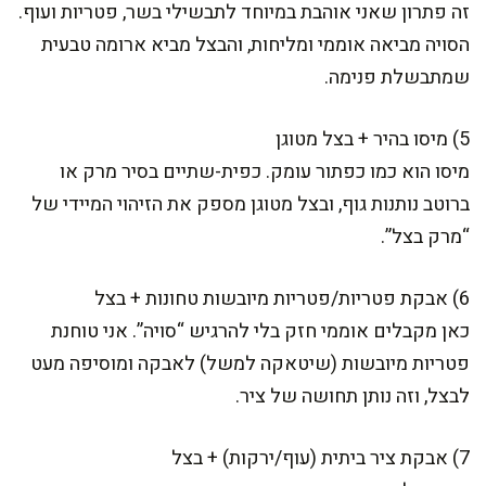
זה פתרון שאני אוהבת במיוחד לתבשילי בשר, פטריות ועוף.
הסויה מביאה אוממי ומליחות, והבצל מביא ארומה טבעית
שמתבשלת פנימה.
5) מיסו בהיר + בצל מטוגן
מיסו הוא כמו כפתור עומק. כפית-שתיים בסיר מרק או
ברוטב נותנות גוף, ובצל מטוגן מספק את הזיהוי המיידי של
“מרק בצל”.
6) אבקת פטריות/פטריות מיובשות טחונות + בצל
כאן מקבלים אוממי חזק בלי להרגיש “סויה”. אני טוחנת
פטריות מיובשות (שיטאקה למשל) לאבקה ומוסיפה מעט
לבצל, וזה נותן תחושה של ציר.
7) אבקת ציר ביתית (עוף/ירקות) + בצל