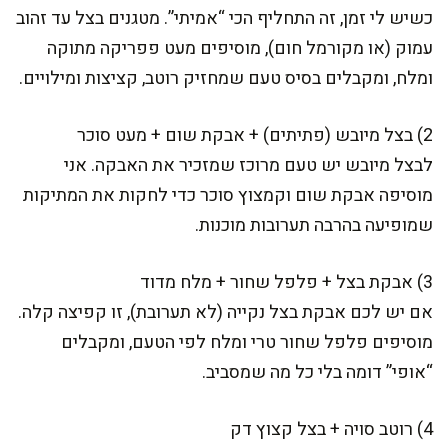
כשיש לי זמן, זה התחליף הכי “אמיתי”. מטגנים בצל עד זהוב
עמוק (או מקורמל חום), מוסיפים מעט פפריקה מתוקה
ומלח, ומקבלים בסיס טעם שמחזיק רוטב, קציצות ומילויים.
2) בצל מיובש (פתיתים) + אבקת שום + מעט סוכר
לבצל מיובש יש טעם מרוכז שמזכיר את האבקה. אני
מוסיפה אבקת שום וקמצוץ סוכר כדי לחקות את המתיקות
שמופיעה בהרבה תערובות מוכנות.
3) אבקת בצל + פלפל שחור + מלח מדוד
אם יש לכם אבקת בצל נקייה (לא תערובת), זו קפיצה קלה.
מוסיפים פלפל שחור טרי ומלח לפי הטעם, ומקבלים
“אופי” דומה בלי כל מה שמסביב.
4) רוטב סויה + בצל קצוץ דק