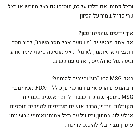
ובצל פחות. אם תלכו על זה, תוסיפו גם בצל מיובש או בצל
טרי כדי לשמור על הכיוון.
איך יודעים שהאיזון נכון?
אם אתם מרגישים “יש טעם אבל חסר משהו”, לרוב חסר
חומציות או אוממי, לא מלח. אני מוסיפה טיפת לימון או עוד
נגיעה של סויה/מיסו, ואז טועמת שוב.
האם MSG הוא “רע” וחייבים להימנע?
רוב הגופים הרפואיים המרכזיים, כולל ה-FDA, מכירים ב-
MSG כתוסף שמוגדר כבטוח לרוב האנשים בכמויות
מקובלות. ועדיין, הרבה אנשים מעדיפים להפחית תוספים
או לשלוט במינון, ובישול עם בצל אמיתי ואוממי טבעי נותן
פתרון מצוין בלי להיכנס לוויכוח.