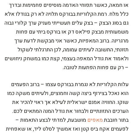
או חמאה, כאשר תפוחי האדמה מוסיפים פחמימות ובדרך
כלל מלח. רמת הקלוריות בבורקס תלויה לא רק בגודלו אלא
גם בסוג הבצק – בצק עלים תעשייתי מעניק ערך קלורי גבוה
משמעותית מבצק פילאס דק או בורקס ביתי עם פחות
מרגרינה. ברוב המאפיות, כאשר אני מבקשת לדעת ערך
תזונתי, התשובה לעיתים עמומה, לכן התרגלתי לשקול
ולאמוד את גודל המאפה בעצמי, קצת כמו במשחק ניחושים
– רק עם פחות הפתעות לטובה.
עלות הקלוריות לא נגמרת בבורקס עצמו – ברוב הפעמים
הוא נאכל בצירוף ביצה קשה וחמוצים, ולעיתים משקה כמו
שוקו. החוויה אמנם ישראלית לעילא אך ראוי להכיר את
הערכים התזונתיים ולבחור את גודל המנה המתאים לכם.
בתור חובבת
מאפים
מושבעת, למדתי לבצע התאמות –
לפעמים אקח ביס קטן ואז אמשיך לסלט ליד, או שאפחית