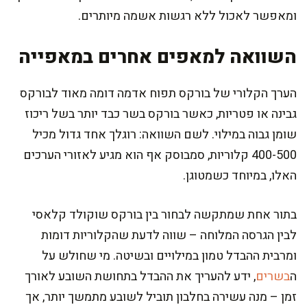
ומאפשר לאכול ללא רגשות אשמה מיותרים.
השוואה למאפים אחרים במאפייה
הערך הקלורי של בורקס תפוח אדמה דומה מאוד לבורקס
גבינה או פטריות, כאשר בורקס בשר כבד יותר בשל ריכוז
שומן גבוה במילוי. לשם השוואה: רוגלך אחד גדול מכיל
400-500 קלוריות, סמבוסק אף הוא מגיע לאזורי הערכים
האלו, במיוחד כשמטוגן.
בתור אחת שמתקשה לבחור בין בורקס שוקולד קלאסי
לבין הגרסה המלוחה – שווה לדעת שהקלוריות דומות
ומרבית ההבדל טמון במילויים ובשיטה. מי שחולש על
ה
בשרים
, ידע להעריך את ההבדל בתחושת השובע לאורך
זמן – מנה עשירה בחלבון תוביל לשובע מתמשך יותר, אך