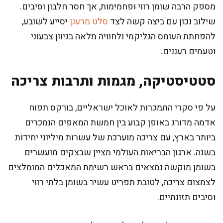
מספק הרבה שומן רווי ופחמימות, אך חסר חלבון וסיבים.
שילוב נכון עם ביצה קשה לצד
סלט מרענן
יסייע לשובע,
להפחתת העומס הגליקמי ולחוויה מלאה בגיוון צבעוני
וטעמים רעננים.
סטטיסטיקה, מגמות ותרבות צריכה
על פי סקרי התמכרות לאוכל ישראליים, בורקס תפוח
אדמה מדורג באופן קבוע בין חמשת המאפים הנמכרים
ביותר בארץ, עם צריכה מוערכת של עשרות מיליוני יחידות
בשנה. ארגון הבריאות העולמי מציין שבצקים מועשרים
בשומן מוקשה נמצאים בראש רשימת המאכלים המומלצים
לצמצום צריכה, לטובת תפריט עשיר בשומן בלתי רווי
וסיבים תזונתיים.