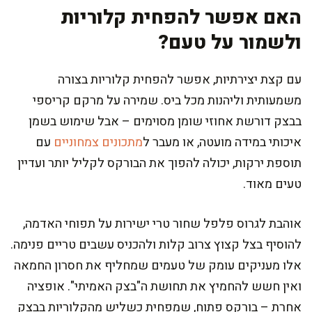
האם אפשר להפחית קלוריות
ולשמור על טעם?
עם קצת יצירתיות, אפשר להפחית קלוריות בצורה
משמעותית וליהנות מכל ביס. שמירה על מרקם קריספי
בבצק דורשת אחוזי שומן מסוימים – אבל שימוש בשמן
איכותי במידה מועטה, או מעבר ל
מתכונים צמחוניים
עם
תוספת ירקות, יכולה להפוך את הבורקס לקליל יותר ועדיין
טעים מאוד.
אוהבת לגרוס פלפל שחור טרי ישירות על תפוחי האדמה,
להוסיף בצל קצוץ צרוב קלות ולהכניס עשבים טריים פנימה.
אלו מעניקים עומק של טעמים שמחליף את חסרון החמאה
ואין חשש להחמיץ את תחושת ה"בצק האמיתי". אופציה
אחרת – בורקס פתוח, שמפחית כשליש מהקלוריות בבצק