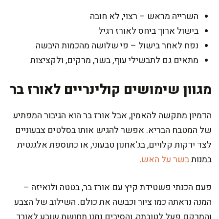
השרייה מראש – רצוי, לא חובה
בישול ארוך ביחס לאורז רגיל
נפח לאחר בישול – פי שלושה מהכמות היבשה
מתאים גם לתבשילי עוף, בשר, מרקים, ולקציצות
מגוון שימושים קולינריים לאורז בר
הדמיון מתקשה להאמין, אבל אורז בר הוא הגיבור המפתיע
של המטבח הבריא. אפשר להגיש אותו בסלטים צבעוניים
לצד ירקות קלויים, בג'אחנון טבעוני, או כתוספת אלגנטית
במנות
בשר על האש
.
פעם הכנתי פשטידת קיץ עם אורז בר, בטטה ולואיזה –
המנה נראתה כמו ציור וכבשה את כולם. השילוב של הצבע
והמרקם פעל לטובתה, והסיבים נתנו תחושת שובע לאורך