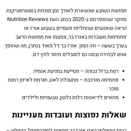
תחושת השובע שנשארת לאורך זמן מוכחת בסטטיסטיקות.
מחקר שהתפרסם ב-2020 בכתב העת Nutrition Reviews
הראה שאנשים שהחליפו פעמיים בשבוע אורז או
פחמימות מעובדות באורז בר, צמצמו את תחושת הרעב
בערך בשעה – וזה המון. אורז בר דל מאוד בנתרן, מה שהופך
אותו לבחירה נבונה גם לסובלים מיתר לחץ דם.
רמת ברזל גבוהה – מסייעת במניעת אנמיה
פחמימה מורכבת – מתעכלת לאט, תורמת לאיזון רמות
סוכר
מתאים לדיאטות דלות גלוטן, טבעוניות ולילדים
שאלות נפוצות ועובדות מעניינות
רבים שואלים האם אורז בר מתאים לסוכרתיים? בהחלט –