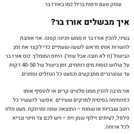
עומק טעם ורמות ברזל כמו באורז בר
איך מבשלים אורז בר?
בעיני, להכין אורז בר זו ממש חגיגה קטנה. אני אוהבת
להשרות אותו מראש לשעה-שעתיים כדי לקצר את זמן
הבישול (זו לא חובה אבל עוזר). היחס המומלץ: כוס אורז בר
על שלוש כוסות מים רותחים, זמן בישול של 40-50 דקות
עד שהגרגרים מתבקעים וכמעט כל הנוזלים נספגים.
אני מרבה להכין ממנו סלטים קרים או להוסיף אותו
כפחמימה בסיסית למרקים עשירים. אפשר להעשיר כל
רוטב עגבניות או שמנת – התוצאה שונה ומרתקת. מעט מלח
פלפל, לעיתים זילוף שמן זית – ויש לכם צד חיוני ובריא
לכל ארוחה.