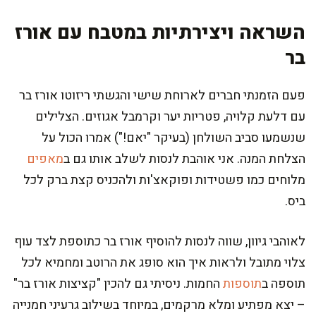
השראה ויצירתיות במטבח עם אורז
בר
פעם הזמנתי חברים לארוחת שישי והגשתי ריזוטו אורז בר
עם דלעת קלויה, פטריות יער וקרמבל אגוזים. הצלילים
שנשמעו סביב השולחן (בעיקר "יאם!") אמרו הכול על
הצלחת המנה. אני אוהבת לנסות לשלב אותו גם ב
מאפים
מלוחים כמו פשטידות ופוקאצ'ות ולהכניס קצת ברק לכל
ביס.
לאוהבי גיוון, שווה לנסות להוסיף אורז בר כתוספת לצד עוף
צלוי מתובל ולראות איך הוא סופג את הרוטב ומחמיא לכל
תוספה ב
תוספות
החמות. ניסיתי גם להכין "קציצות אורז בר"
– יצא מפתיע ומלא מרקמים, במיוחד בשילוב גרעיני חמנייה