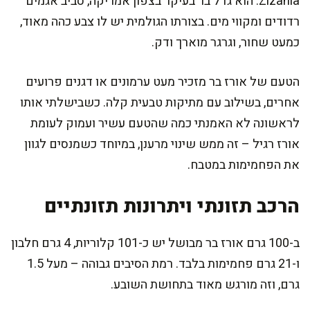
Zizania. הוא גדל בר בעיקר בצפון אמריקה, סביב אגמים
רדודים ומקווי מים. בצורתו הגולמית יש לו צבע כהה מאוד,
כמעט שחור, וגרגר מוארך ודק.
הטעם של אורז בר מזכיר מעט ערמונים או דגנים פרועים
אחרים, בשילוב עם מתיקות טבעית קלה. כשבישלתי אותו
לראשונה לא האמנתי כמה שהטעם עשיר ועמוק לעומת
אורז רגיל – זה ממש שינוי מרענן, במיוחד כשמנסים לגוון
את הפחמימות במטבח.
הרכב תזונתי ויתרונות תזונתיים
ב-100 גרם אורז בר מבושל יש כ-101 קלוריות, 4 גרם חלבון
ו-21 גרם פחמימות בלבד. רמת הסיבים גבוהה – מעל 1.5
גרם, וזה מורגש מאוד בתחושת השובע.