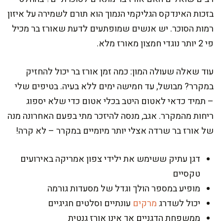
בזכות האינדקס הגליקמי הנמוך הוא תורם לשמירה על איזון
רמות הסוכר. יש אנשים שמופתעים לדעת שאורז בר מכיל
פי 2 יותר נוגדי חמצון מאורז מלא.
עוד שאלה שעולה המון: כמה זמן אורז בר יכול להחזיק
במקרר? מבושל, עד חמישה ימים ללא בעיה. בטיפים שלי
– תמיד כדאי לאטום היטב בכלי אטום כדי שלא יספוג
ריחות מהמקרר. אגב, מנסה להיזכר מתי בפעם האחרונה מנה
של אורז בר שרדה אצלי יותר מיומיים במקרר – לא קרה!
דגן עתיק ששימש את ילידי צפון אמריקה באירועים
טקסיים
מופיע במספר הולך וגדל של מסעדות גורמה
יכול לשדרג
מרקים
עונתיים וסלטים חגיגיים
ממשפחת הדגניים אך אינו אורז גנטית