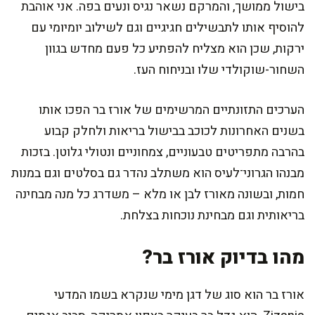
בישול ממושך, והמרקם נשאר נגיס ונעים בפה. אני אוהבת
להוסיף אותו לתבשילים חגיגיים וגם לשילוב יומיומי עם
ירקות, שכן הוא מצליח להפתיע כל פעם מחדש בגוון
השחור-שוקולדי שלו ובניחוח העז.
הערכים התזונתיים המרשימים של אורז בר הפכו אותו
בשנים האחרונות לכוכב בבישול בריאות ולחלק קבוע
בהרבה מתפריטים טבעוניים, צמחוניים ונטולי גלוטן. בזכות
מבנהו הגרוני־לעיס הוא משתלב נהדר גם בסלטים וגם במנות
חמות, ובשונה מאורז לבן או מלא – משדרג כל מנה מבחינה
בריאותית וגם מבחינת נוכחות בצלחת.
מהו בדיוק אורז בר?
אורז בר הוא סוג של דגן מימי שנקרא בשמו המדעי