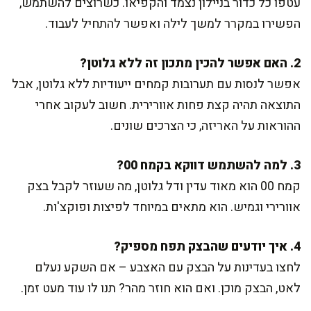
עטפו כל כדור בניילון נצמד והקפיאו. כשרוצים להשתמש,
הפשירו במקרר למשך לילה ואפשר להתחיל לעבוד.
2. האם אפשר להכין מתכון זה ללא גלוטן?
אפשר לנסות עם תערובות קמחים ייעודיות ללא גלוטן, אבל
התוצאה תהיה קצת פחות אוורירית. חשוב לעקוב אחרי
ההוראות על האריזה, כי הצרכים שונים.
3. למה להשתמש דווקא בקמח 00?
קמח 00 הוא מאוד עדין ודל גלוטן, מה שעוזר לקבל בצק
אוורירי וגמיש. הוא מתאים במיוחד לפיצות ופוקצ'ות.
4. איך יודעים שהבצק תפח מספיק?
לחצו בעדינות על הבצק עם האצבע – אם השקע נעלם
לאט, הבצק מוכן. ואם הוא חוזר מהר? תנו לו עוד מעט זמן.