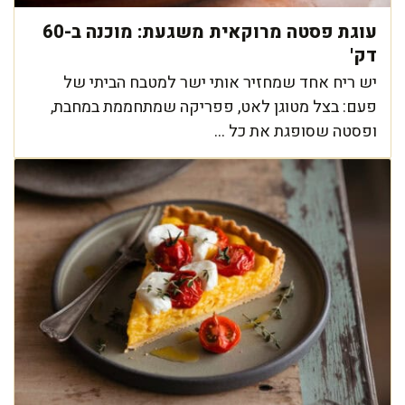
עוגת פסטה מרוקאית משגעת: מוכנה ב-60
דק'
יש ריח אחד שמחזיר אותי ישר למטבח הביתי של
פעם: בצל מטוגן לאט, פפריקה שמתחממת במחבת,
ופסטה שסופגת את כל ...