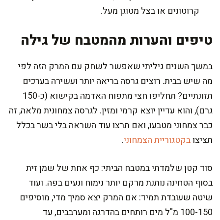
קרוטונים או בצל מטוגן מעל.
טיפים והערות מהמטבח של גילה
במשך השנים גיליתי שאפשר לשחק עם המרק הזה לפי
מה שיש בבית. רוצים גרסה בריאה יותר ועשירה בערכים
תזונתיים? תחליפו חצי מתפוח האדמה בקישוא (כ-150
גרם), והוא עדיין יוצא קרמי ומזין. לגרסה צמחונית מלאה, זה
כבר צמחוני מטבעו, ואם תרצו עוד השראה בלי בשר בכלל
תציצו
בקטגוריית הצמחוני
.
סוד קטן שלמדתי במטבח הביתי: כף אחת של שמן זית
בסוף הטחינה נותנת מרקם יותר נימוח ונעים בפה. ועוד
שיטה שעובדת תמיד: אם המרק יצא סמיך מדי, מוסיפים
100-150 מ"ל מים רותחים בהדרגה ומערבבים, עד