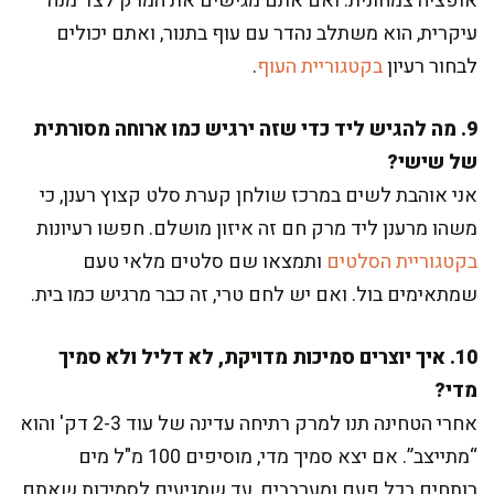
אופציה צמחונית. ואם אתם מגישים את המרק לצד מנה
עיקרית, הוא משתלב נהדר עם עוף בתנור, ואתם יכולים
לבחור רעיון
בקטגוריית העוף
.
9. מה להגיש ליד כדי שזה ירגיש כמו ארוחה מסורתית
של שישי?
אני אוהבת לשים במרכז שולחן קערת סלט קצוץ רענן, כי
משהו מרענן ליד מרק חם זה איזון מושלם. חפשו רעיונות
בקטגוריית הסלטים
ותמצאו שם סלטים מלאי טעם
שמתאימים בול. ואם יש לחם טרי, זה כבר מרגיש כמו בית.
10. איך יוצרים סמיכות מדויקת, לא דליל ולא סמיך
מדי?
אחרי הטחינה תנו למרק רתיחה עדינה של עוד 2-3 דק' והוא
“מתייצב”. אם יצא סמיך מדי, מוסיפים 100 מ"ל מים
רותחים בכל פעם ומערבבים, עד שמגיעים לסמיכות שאתם