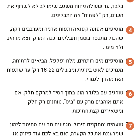
בלבד, עד שעולה ניחוח משגע. שימו לב לא לשרוף את
השום, רק “לפתוח” את התבלינים.
מוסיפים אפונה קפואה ותפוח אדמה ומערבבים דקה,
שהכול מתכסה בשמן ותבלינים. ככה המרק יוצא מדהים
ולא מימי.
מוסיפים מים רותחים, מלח ופלפל. מביאים לרתיחה,
מנמיכים לאש בינונית ומבשלים 18-22 דק' עד שתפוח
האדמה רך לגמרי.
טוחנים עם בלנדר מוט בתוך הסיר למרקם חלק. אם
אתם אוהבים מרק עם “ביס”, טוחנים רק חלק
ומשאירים קצת חתיכות.
טועמים ומתקנים תיבול. מגישים חם עם סחיטת לימון
שמרעננת את כל הקערה, ואם בא לכם עוד פינוק אז