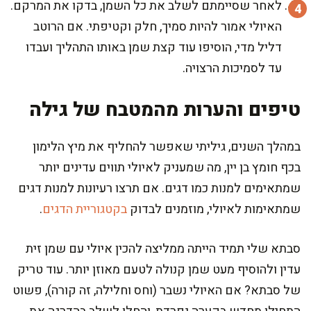
לאחר שסיימתם לשלב את כל השמן, בדקו את המרקם.
האיולי אמור להיות סמיך, חלק וקטיפתי. אם הרוטב
דליל מדי, הוסיפו עוד קצת שמן באותו התהליך ועבדו
עד לסמיכות הרצויה.
טיפים והערות מהמטבח של גילה
במהלך השנים, גיליתי שאפשר להחליף את מיץ הלימון
בכף חומץ בן יין, מה שמעניק לאיולי תווים עדינים יותר
שמתאימים למנות כמו דגים. אם תרצו רעיונות למנות דגים
שמתאימות לאיולי, מוזמנים לבדוק
בקטגוריית הדגים
.
סבתא שלי תמיד הייתה ממליצה להכין איולי עם שמן זית
עדין ולהוסיף מעט שמן קנולה לטעם מאוזן יותר. עוד טריק
של סבתא? אם האיולי נשבר (וחס וחלילה, זה קורה), פשוט