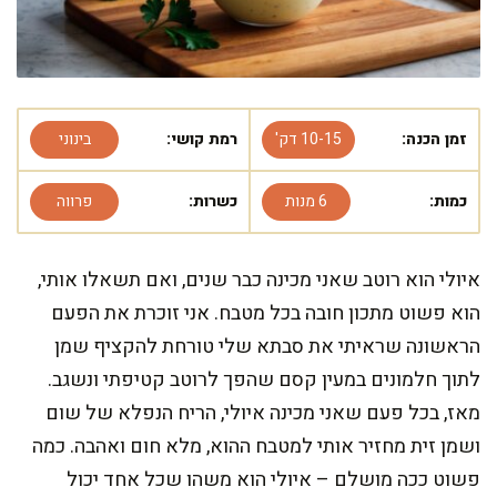
זמן הכנה:
10-15 דק'
רמת קושי:
בינוני
כמות:
6 מנות
כשרות:
פרווה
איולי הוא רוטב שאני מכינה כבר שנים, ואם תשאלו אותי,
הוא פשוט מתכון חובה בכל מטבח. אני זוכרת את הפעם
הראשונה שראיתי את סבתא שלי טורחת להקציף שמן
לתוך חלמונים במעין קסם שהפך לרוטב קטיפתי ונשגב.
מאז, בכל פעם שאני מכינה איולי, הריח הנפלא של שום
ושמן זית מחזיר אותי למטבח ההוא, מלא חום ואהבה. כמה
פשוט ככה מושלם – איולי הוא משהו שכל אחד יכול