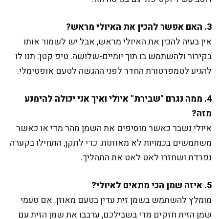
3. האם אפשר להכין את האיולי מראש?
אין בעיה להכין את האיולי מראש, אבל יש לשמור אותו
בקירור ולהשתמש בו תוך יומיים-שלושה. טיפ קטן: תנו לו
להגיע לטמפרטורת החדר לפני ההגשה לטעם אופטימלי.
4. ממה נגרם "שבירת" איולי ואיך אני יכולה להימנע
מזה?
איולי נשבר כאשר מוסיפים את השמן מהר מדי או כאשר
משתמשים בכמויות לא מאוזנות. כדי לתקן, התחילו בקערה
נפרדת ושחזרו לאט לאט את התהליך.
5. איזה שמן הכי מתאים לאיולי?
מומלץ להשתמש בשמן זית עדין בטעם מאוזן. אם טעמי
שמן הזית חזקים מדי בשבילכם, ערבבו את שמן הזית עם