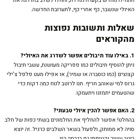
התחילו מחדש בקערה נפרדת, והחלו לשלב בהדרגה את
האיולי שנשבר, כף אחרי כף, לתערובת החדשה.
שאלות ותשובות נפוצות
מהקוראים
1. באילו עוד תיבולים אפשר לשדרג את האיולי?
ניתן להוסיף תיבולים כמו פפריקה מעושנת, עשבי תיבול
קצוצים (כמו כוסברה או שמיר), או אפילו מעט פלפל צ'ילי
גרוס למי שאוהב חריף. תנו לרוטב לנוח כמה דקות כדי
שהטעמים יתמזגו ויתעמקו.
2. האם אפשר להכין איולי טבעוני?
בהחלט! אפשר להחליף את החלמונים בשתי כפות של חלב
סויה לא ממותק, ולפעול בשאר השלבים כרגיל. זה יוצא
רוטב עשיר וקטיפתי גם בגרסה הזו.