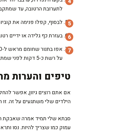
לתערובת הרטובה, עד שמתקבל
לבסוף, קפלו פנימה את קוביות
בעזרת כף גלידה או ידיים רטובות, צרו כ-12 עיגולים והניחו על תבנית מרופדת בנייר אפייה, תו
על רשת כ-5 דקות לפני שמתחילים לנשנש.
טיפים והערות מה
אם אתם רוצים גיוון, אפשר להחלי
הילדים שלי משתגעים על זה. זו ה
סבתא שלי תמיד אמרה שאבקת הקק
עמוק כמו שצריך להיות. נסו ותראו