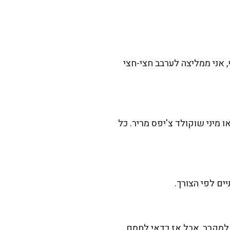
, אני ממליצה לערבב חצי-חצי
 מיני שוקולד צ'יפס מריר. כל
ים לפי הצורך.
3-4 ימים. אם תרצו, ניתן להכניס למקרר, אבל אז כדאי לחמם