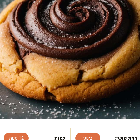
רמת קושי:
בינוני
כמות:
12 מנות