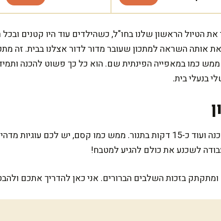
את הטיול הראשון שלנו בחו"ל, כשהילדים עוד היו קטנים ובכל ר
את אותה השראה למתכון שעובר מדור לדור אצלנו בבית. זה מתכ
, ממש כמו במאפייה הפינתית שם. הוא כל כך פשוט להכנה ותמיד 
י בנעלי בית.
ן
המתכון הזה דורש חצי שעה של הכנה ועוד כ-15 דקות בתנור. ממש כמו קסם, יש
ודה לשכנע את כולם להגיע למטבח!
ומתקתק בזכות השלבים הברורים. אני כאן להדריך אתכם ולהבט