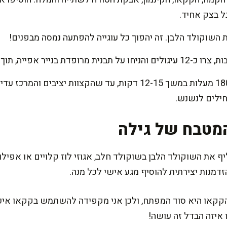
 בצק אחיד.
 השוקולד הלבן. זה יהפוך כל עוגייה להפתעה נמסה מבפנים!
ך שמירה על רווחים בין העוגיות.
אפו בתנור שחומם מראש ל-180 מעלות במשך 12-15 דקות, עד שהקצוות
מטבח של גילה
ף את השוקולד הלבן בשוקולד חלב, אגוזי לוז קלויים או אפיל
זדמנות יצירתית להוסיף מגע אישי לכל מנה.
או היא סוד המפתח, ולכן אני מקפידה להשתמש בקקאו איכותי
 איזה הבדל זה עושה!