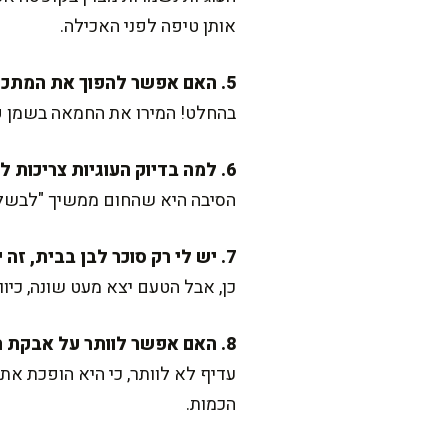
אותן טיפה לפני האכילה.
5. האם אפשר להפוך את המתכון לפרווה?
בהחלט! המירו את החמאה בשמן קו
6. למה בדיוק העוגיות צריכות להיות רכות במרכז כשהן יוצאות מהתנור?
הסיבה היא שהחום ממשיך "לבשל" א
7. יש לי רק סוכר לבן בבית, זה יעבוד?
כן, אבל הטעם יצא מעט שונה, כיו
8. האם אפשר לוותר על אבקת הקקאו?
עדיף לא לוותר, כי היא הופכת א
הכמות.