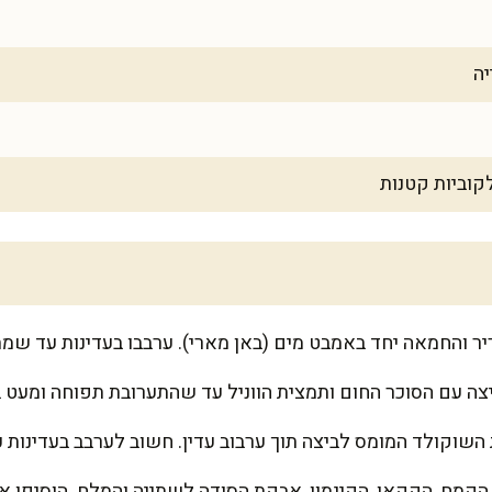
 והחמאה יחד באמבט מים (באן מארי). ערבבו בעדינות עד שמת
צה עם הסוכר החום ותמצית הווניל עד שהתערובת תפוחה ומעט בה
השוקולד המומס לביצה תוך ערבוב עדין. חשוב לערבב בעדינות 
הקמח, הקקאו, הקינמון, אבקת הסודה לשתייה והמלח. הוסיפו 