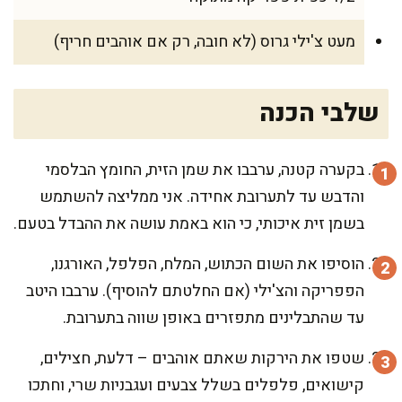
מעט צ'ילי גרוס (לא חובה, רק אם אוהבים חריף)
שלבי הכנה
בקערה קטנה, ערבבו את שמן הזית, החומץ הבלסמי
והדבש עד לתערובת אחידה. אני ממליצה להשתמש
בשמן זית איכותי, כי הוא באמת עושה את ההבדל בטעם.
הוסיפו את השום הכתוש, המלח, הפלפל, האורגנו,
הפפריקה והצ'ילי (אם החלטתם להוסיף). ערבבו היטב
עד שהתבלינים מתפזרים באופן שווה בתערובת.
שטפו את הירקות שאתם אוהבים – דלעת, חצילים,
קישואים, פלפלים בשלל צבעים ועגבניות שרי, וחתכו