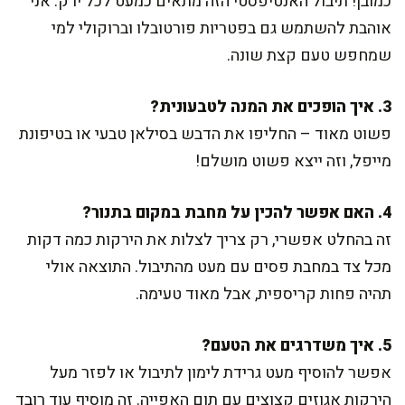
כמובן! תיבול האנטיפסטי הזה מתאים כמעט לכל ירק. אני
אוהבת להשתמש גם בפטריות פורטובלו וברוקולי למי
שמחפש טעם קצת שונה.
3. איך הופכים את המנה לטבעונית?
פשוט מאוד – החליפו את הדבש בסילאן טבעי או בטיפונת
מייפל, וזה ייצא פשוט מושלם!
4. האם אפשר להכין על מחבת במקום בתנור?
זה בהחלט אפשרי, רק צריך לצלות את הירקות כמה דקות
מכל צד במחבת פסים עם מעט מהתיבול. התוצאה אולי
תהיה פחות קריספית, אבל מאוד טעימה.
5. איך משדרגים את הטעם?
אפשר להוסיף מעט גרידת לימון לתיבול או לפזר מעל
הירקות אגוזים קצוצים עם תום האפייה. זה מוסיף עוד רובד