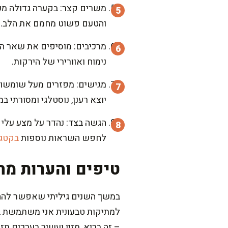
והטעם פשוט מחמם את הלב.
מרכיבים: מוסיפים את שאר הי
נימוח ואוורירי של הירקות.
מגישים: מפזרים מעל שומשום 
יוצא רענן, נוסטלגי ומסורתי ב
הגשה בצד: נהדר על מצע עלי 
לחפש השראות נוספות
בקטגו
טיפים והערות מה
במשך השנים גיליתי שאפשר להחלי
למתיקות טבעונית אני משתמשת במ
– זה בריא, מזין ועשיר בערכים תזו