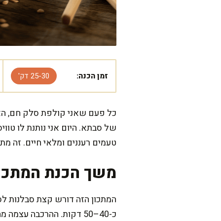
זמן הכנה:
25-30 דק'
כל פעם שאני קולפת סלק חם, האד
של סבתא. היום אני נותנת לו טו
טעמים רעננים ומלאי חיים. זה מת
משך הכנת המתכו
כ-40–50 דקות. ההרכבה עצמה מהירה – עוד כ-15 דקות, ואנחנו עם סלט מושלם.