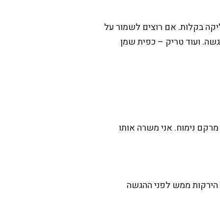
קה בקלות. אם רוצים לשמור על
שה. ועוד טריק – כפית שמן
ם היטב, וחותכים לקוביות 1 ס"מ כדי לשמור על מרקם נימוח. אני משרה אותו
ע. מוסיפים את שאר הירקות ממש לפני ההגשה