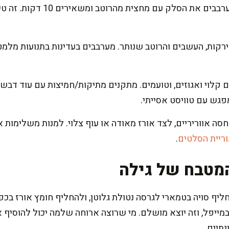
משרים קצר: בקערה גדולה מערבבים א
רקות, העשבים והרוטב שנותר. מערבבים בעדינות בתנועות מל
קלוי ואגוזים, וטועמים. מתקנים מתיקות/חמיצות עם עוד דבש א
מפגש עם טוויסט אסייתי.
חסה אווריריים, לצד אורז מאודה או עוף צלוי. למנות משלימות
ריית הסלטים
.
מטבח של גילה
ף סויה בטמארי לגרסה נטולת גלוטן, ולהחליף חומץ אורז בכפי
ייפל, וזה יוצא מושלם. מי שרוצה ארוחה שלמה יכול להוסיף 
נתיים.