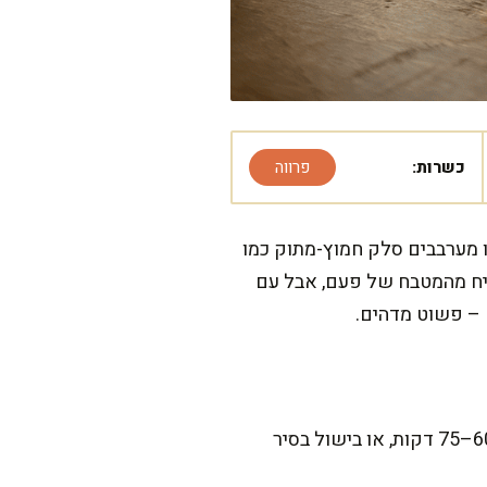
כשרות:
פרווה
 מערבבים סלק חמוץ-מתוק כמו
בריח מהמטבח של פעם, אבל עם
ם – פשוט מדהים.
המתכון הזה דורש קצת סבלנות לסלקים, אבל מבטיחה שזה שווה כל רגע. אפייה בתנור לוקחת כ-60–75 דקות, או בישול בסיר