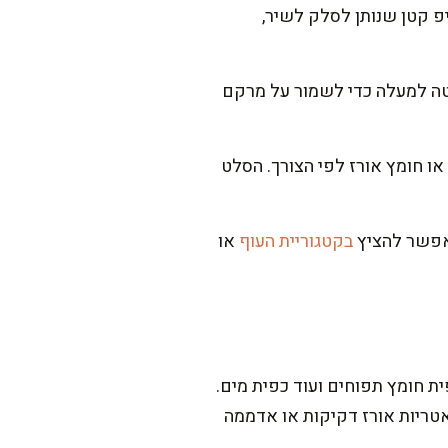
ת הסלק עם מחצית מהרוטב ומשאירים 10 דקות. זה טיפ קטן שנותן לסלק לשיר,
מטה למעלה כדי לשמור על מרקם
ו חומץ אורז לפי הצורך. הסלט
 אפשר להציץ
בקטגוריית העוף
או
ת חומץ תפוחים ועוד כפית מים.
אטריות אורז דקיקות או אדממה