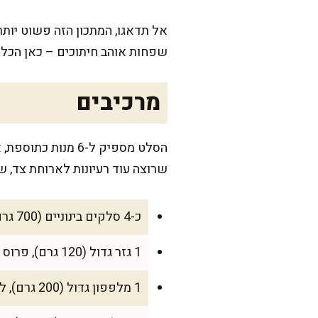
אל תדאגו, המתכון הזה פשוט יותר
שפחות אוהב חיתוכים – כאן הכל בר
מרכיבים
שרוצה עוד רעיונות לארוחת צד, ש
כ-4 סלקים בינוניים (700 גרם לפני בישול) – אפויים או מבושלים, חתוכים לקוביות של 1 ס"מ
1 גזר גדול (120 גרם), פרוס לגפרורים דקים באורך 5 ס"מ
1 מלפפון גדול (200 גרם), ללא גרעינים, פרוס לגפרורים