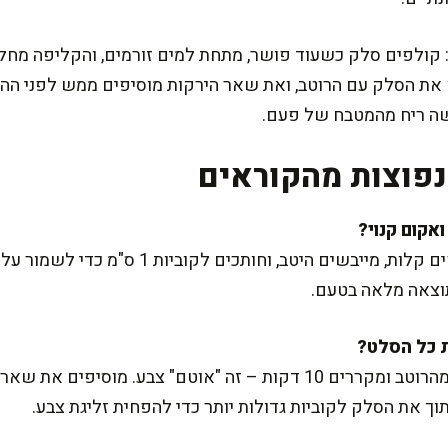
 קולפים סלק כשעוד פושר, מתחת למים זורמים, והקליפה מחלי
 את הסלק עם הרוטב, ואת שאר הירקות מוסיפים ממש לפני ההג
ה ריח מהמטבח של פעם.
פוצות מהקוראים
כן, זה עובד נהדר וחוסך זמן. שוטפים קלות, מייבשי
משרים קודם את הסלק במחצית מהרוטב ומקררים 10 דקות – זה "אוטם" צב
ך את הסלק לקוביות גדולות יותר כדי להפחית זליגת צבע.