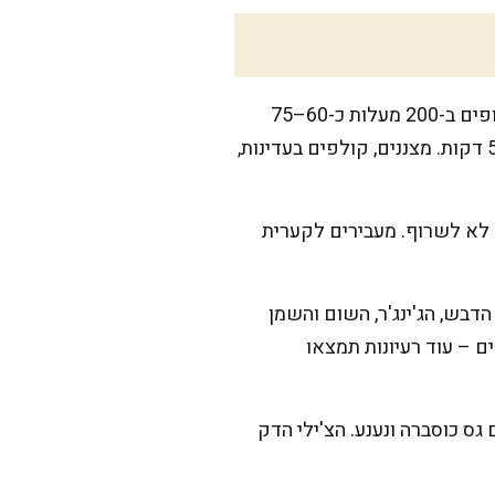
מבשלים או אופים את הסלק: לאפייה – עוטפים כל סלק בנייר אפייה ואז בנייר אלומיניום, ואופים ב-200 מעלות כ-60–75
דקות עד שסכין נכנסת בקלות. לחלופין, מבשלים בסיר עם מים רותחים מומלחים קלות 40–50 דקות. מצננים, קולפים בעדינות,
דהים. נזהרים לא לשרוף. מעבירים לקערית
הדבש, הג'ינג'ר, השום והשמן
ם – עוד רעיונות תמצאו
גס כוסברה ונענע. הצ'ילי הדק