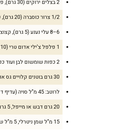
2 בצלים ירוקים (30 גרם), פרוסים באלכסון לעובי 0.5 ס"מ
1/2 צרור כוסברה (20 גרם), קצוצה גס
6–8 עלי נענע (5 גרם), קצוצים
1 פלפל צ'ילי אדום טרי (10 גרם), פרוס דק
2 כפות שומשום לבן ועוד כפית שומשום שחור, קלויים (סה"כ כ-20 גרם)
30 גרם בוטנים קלויים גס או קשיו קלוי גס
לרוטב: 45 מ"ל סויה (עדיף דלּה במלח), 30 מ"ל חומץ אורז, 15 מ"ל שמן שומשום, 15 מ"ל מיץ ליים טרי
20 גרם דבש או מייפל, 5 גרם ג'ינג'ר טרי מגורר, 1 שן שום קטנה כתושה (5 גרם)
15 מ"ל שמן ניטרלי, 5 מ"ל שמן צ'ילי – אופציונלי, וקורט פלפל שחור