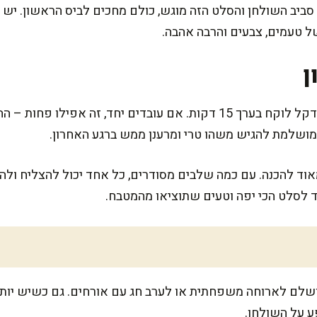
 השולחן והסלט הזה מוגש, כולם מחכים לביס הראשון. יש בו
ל טעמים, צבעים והרבה אהבה.
ן
להכין את סלט האבוקדו ולבבות הדקל לוקח בערך 15 דקות. אם עובדים יחד,
מושלמת להגיש משהו טרי ומרענן ממש ברגע האחרון.
ד להכנה. עם כמה שלבים מסודרים, כל אחד יכול להצליח ולה
ד לסלט הכי יפה וטעים שתוציאו מהמטבח.
פיק ל-6 סועדים, מושלם לארוחה משפחתית או לערב חג עם אורחים. גם כש
ע על השולחן.