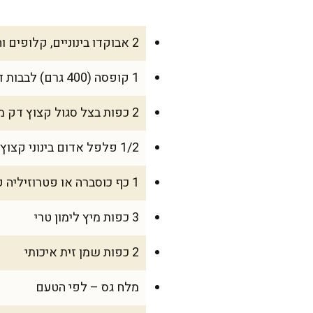
2 אבוקדו בינוניים, קלופים וחתוכים לקוביות בגודל 1.5 ס"מ
1 קופסה (400 גרם) לבבות דקל, מסוננים ופרוסים לטבעות דקות
2 כפות בצל סגול קצוץ דק מאוד
1/2 פלפל אדום בינוני קצוץ קטן
1 כף כוסברה או פטרוזיליה קצוצה דק (לפי הטעם)
3 כפות מיץ לימון טרי
2 כפות שמן זית איכותי
מלח גס – לפי הטעם