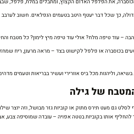
וסברה, את הפלפל האדום הקצוץ, ומתבלים במלח, פלפל, שבבי צ'
דולה, כך שכל דבר יעטף היטב בטעמים הנפלאים. חשוב לערבב 
בה – עוד טיפה מלח? אולי עוד טיפה מיץ לימון? כל מטבח והחי
טעים בכוסברה או פלפל לקישוט בצד – מראה מרענן, ריח שמחז
שיאה, וליהנות מכל ביס אוורירי ועשיר בבריאות וטעמים מדהימ
מטבח של גילה
סלט גם מעט תירס מתוק או קוביות גזר מבושל, וזה יוצר שילוב 
 להחליף אותו בקוביות בטטה אפויה – עובדה שמוסיפה צבע, 