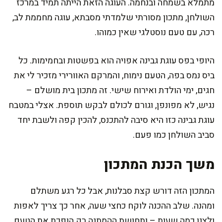
מתמלא בשמחה ובנחמה. העוגה הזאת הייתה תמיד במרכז
השולחן, מתכון מסורתי שלמדתי מסבתא, עוגה מחממת לב,
רכה, עם טעם נוסטלגי שאין כמוהו.
היופי בפס עוגת גבינה אפויה הוא בפשטות ובחמימות. כל
ביס נמס בפה, הטעם נימוח, והמרקם האוורירי מזכיר לי את
חגים, ימי הולדת ואירוח שישי. זה מתכון בית מושלם –
נגיש, לא מפונפן, וגורם לכולם לבקש תוספת. אצלי במטבח
עוגת גבינה כזו היא סיבה להתכנס, להכין קפה ולשבת יחד
סביב השולחן כמו פעם.
משך הכנת המתכון
המתכון הזה דורש קצת סבלנות, אבל כל רגע משתלם
ומהנה. שלב ההכנה לוקח כחצי שעה, אחר כך צריך לאפות
ולצנן כמה שעות – ותחושת ההמתנה רק הופכת את הטעם