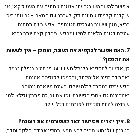
אפשר להשתמש בגרעיני אגוזים טחונים עם מעט קקאו, או
שקדים קלויים טחונים דק, לערבב עם חמאה – זה נותן ביס
בריא, מזין ועשיר בערכים תזונתיים. אפשר גם תחתית
עוגיות דגנים מלאים למי שמחפש מתכון קצת יותר בריא.
7. האם אפשר להקפיא את העוגה, ואם כן – איך לעשות
את זה נכון?
כן, אפשר להקפיא בלי כל חשש. עטפו היטב בניילון נצמד
ואחר כך בנייר אלומיניום, והכניסו לקופסה אטומה.
מפשירים במקרר לילה שלם. העוגה נשארת נימוחה
ואוורירית גם אחרי הפשרה. נסו את זה, זה פתרון נפלא למי
שרוצה להיות מוכנים לאורחים בכל שלב.
8. איך יוצרים פס ישר ונאה כשפורסים את העוגה?
הטריק שלי הוא תמיד להשתמש בסכין ארוכה, חלקה וחדה,