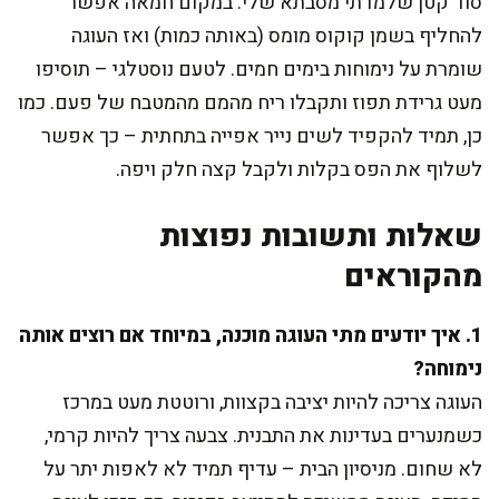
סוד קטן שלמדתי מסבתא שלי: במקום חמאה אפשר
להחליף בשמן קוקוס מומס (באותה כמות) ואז העוגה
שומרת על נימוחות בימים חמים. לטעם נוסטלגי – תוסיפו
מעט גרידת תפוז ותקבלו ריח מהמם מהמטבח של פעם. כמו
כן, תמיד להקפיד לשים נייר אפייה בתחתית – כך אפשר
לשלוף את הפס בקלות ולקבל קצה חלק ויפה.
שאלות ותשובות נפוצות
מהקוראים
1. איך יודעים מתי העוגה מוכנה, במיוחד אם רוצים אותה
נימוחה?
העוגה צריכה להיות יציבה בקצוות, ורוטטת מעט במרכז
כשמנערים בעדינות את התבנית. צבעה צריך להיות קרמי,
לא שחום. מניסיון הבית – עדיף תמיד לא לאפות יתר על