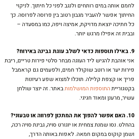
לחמם אותה במים רותחים ולנגב לפני כל חיתוך. לניקוי
החיתוך אפשר להעביר מגבון רטוב בין פרוסה לפרוסה. כך
כל חתיכה יוצאת מדויקת, אמיצה ויפה, כמו במסעדה –
ובבית זה אפילו מרגש יותר.
9. באילו תוספות כדאי לשלב עוגת גבינה באירוח?
אני אוהבת להגיש ליד העוגה מבחר סלטי פירות טריים, ריבת
פירות יער או רוטב שוקולד חמים, ולפעמים גם קראמבל
פריך או קצפת קלילה. תוכלו למצוא שפע רעיונות
בקטגוריית
התוספות המושלמות
באתר. זה יוצר שולחן
עשיר, מרענן ומאוד חגיגי.
10. האם אפשר להפוך את המתכון לפרווה או טבעוני?
בהחלט. נסו שמנת צמחית או יוגורט סויה, גבינת סויה רכה,
ושמן קוקוס במקום חמאה. לאפות באותה הדרך,