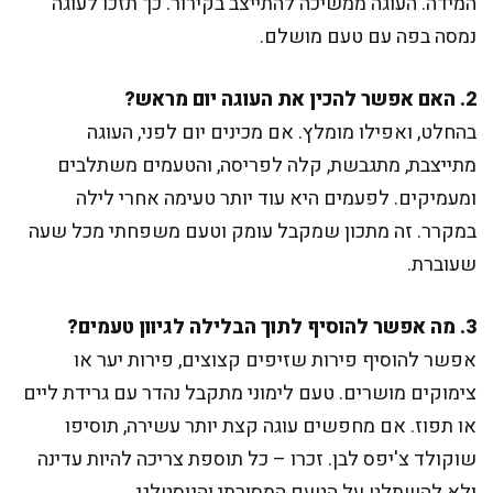
המידה. העוגה ממשיכה להתייצב בקירור. כך תזכו לעוגה
נמסה בפה עם טעם מושלם.
2. האם אפשר להכין את העוגה יום מראש?
בהחלט, ואפילו מומלץ. אם מכינים יום לפני, העוגה
מתייצבת, מתגבשת, קלה לפריסה, והטעמים משתלבים
ומעמיקים. לפעמים היא עוד יותר טעימה אחרי לילה
במקרר. זה מתכון שמקבל עומק וטעם משפחתי מכל שעה
שעוברת.
3. מה אפשר להוסיף לתוך הבלילה לגיוון טעמים?
אפשר להוסיף פירות שזיפים קצוצים, פירות יער או
צימוקים מושרים. טעם לימוני מתקבל נהדר עם גרידת ליים
או תפוז. אם מחפשים עוגה קצת יותר עשירה, תוסיפו
שוקולד צ'יפס לבן. זכרו – כל תוספת צריכה להיות עדינה
ולא להשתלט על הטעם המסורתי והנוסטלגי.