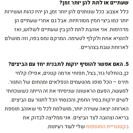
שעתיים או לתת להן יותר זמן?
כלל אצבע: ככל שנותנים להן יותר זמן, הן יהיו כהות ועשירות
יותר כמו ביצי חמין מסורתיות. אבל גם אחרי שעתיים הן
מדהימות. אני אוהבת לתת להן בין שעתיים לשלוש, ואז
להוציא אחת ולקלף לטעימה. המרקם נמס בפה, וזה מושלם
לארוחת שבת בצהריים.
5. האם אפשר להוסיף ירקות לתבנית יחד עם הביצים?
כן, בהחלט! גזר, בצל, תפוחי אדמה קטנים, אפילו קלחי
תירס – הכל סופג מהטעמים הנפלאים ומהחום של התנור.
למעשה, הפעם הראשונה שניסיתי את זה הייתה כששכחתי
לשים ירקות בסיר החמין, והכנסתי הכל לתנור עם הביצים.
הארוחה יצאה עשירה יותר, מושלמת לכל מי שאוהב תוספת
בריאה וצהובה לצד הביצים. אני ממליצה לבדוק את
בקטגוריית התוספות
שלי לעוד רעיונות.