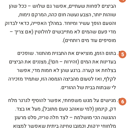
הביצים לפחות שעתיים, אפשר גם שלוש – ככל שהן
שוהות יותר, הצבע נעשה חום כהה, המרקם נימוח,
והטעם הופך עשיר ומיוחד. במהלך האפייה, כדאי לבדוק
מדי פעם שהמים לא מתייבשים לחלוטין (אם צריך –
מוסיפים עוד מים רותחים).
בתום הזמן, מוציאים את התבנית מהתנור. שופכים
בעדינות את המים (זהירות – חם!), מצננים את הביצים
בצלחת או קערה. ברגע שהן לא חמות מדי, אפשר
לקלף, ואז לטעום מהביצה הנמסה הזו, שתמיד מזכירה
לי שבתות בבית של ההורים.
מגישים על מגש משפחתי, אפשר להוסיף לגרגר מלח
דק, קינמון (למי שאוהב טעם מתובל), מעל או בצד.
ההגשה הכי מושלמת – לצד חלה טריה, סלט מרענן
מלחוחי ירקות, וכמובן טחינה ביתית שאפשר למצוא