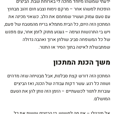
ידעתי שמשהו מיוחד מחכה לי בארוחת שבת. הביצים
הופכות למשהו אחר – מרקם נימוח וצבע חום זהוב מבחוץ
עם טעם עמוק ועשיר שמחמם את הלב. כשאני מכינה את
המתכון הזה היום, כל הבית מתמלא בריח מהמטבח של פעם,
ויש בי התרגשות נעימה – געגוע מתוק לזמן אחר, עם מפגש
של כל המשפחה סביב שולחן ארוך ואהבה גדולה
שמתבשלת לאיטה בתוך הסיר או התנור.
משך הכנת המתכון
המתכון הזה דורש קצת סבלנות, אבל מבטיחה שזה מדהים
ושווה כל רגע. עשר דקות עבודה של הכנה, ואז הביצים
עוברות לתנור לכשעתיים – הזמן הזה נותן להן את הטעם
המושלם.
אל תיבהלו – אין מה לחשוש, כי הביצים עושות את כל