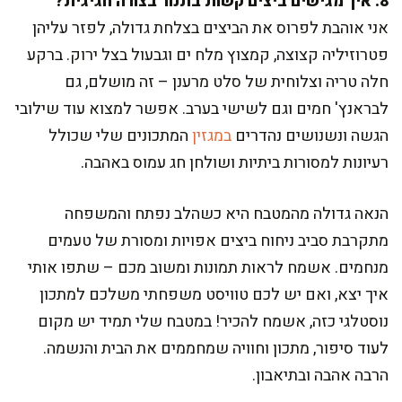
8. איך מגישים ביצים קשות בתנור בצורה חגיגית?
אני אוהבת לפרוס את הביצים בצלחת גדולה, לפזר עליהן
פטרוזיליה קצוצה, קמצוץ מלח ים וגבעול בצל ירוק. ברקע
חלה טריה וצלוחית של סלט מרענן – זה מושלם, גם
לבראנץ' חמים וגם לשישי בערב. אפשר למצוא עוד שילובי
הגשה ונשנושים נהדרים
במגזין
המתכונים שלי שכולל
רעיונות למסורות ביתיות ושולחן חג עמוס באהבה.
הנאה גדולה מהמטבח היא כשהלב נפתח והמשפחה
מתקרבת סביב ניחוח ביצים אפויות ומסורת של טעמים
מנחמים. אשמח לראות תמונות ומשוב מכם – שתפו אותי
איך יצא, ואם יש לכם טוויסט משפחתי משלכם למתכון
נוסטלגי כזה, אשמח להכיר! במטבח שלי תמיד יש מקום
לעוד סיפור, מתכון וחוויה שמחממים את הבית והנשמה.
הרבה אהבה ובתיאבון.