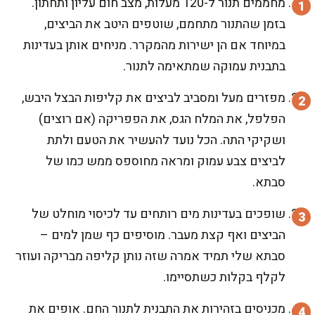
מחממים תנור ל-120 מעלות, מצב חום עליון ותחתון.
בזמן שהתנור מתחמם, שוטפים היטב את הביצים,
במיוחד אם הן ישירות מהמקרר. מניחים אותן בעדינות
בתבנית עמוקה שמתאימה לתנור.
מפזרים מעל ומסביב לביצים את קליפות הבצל היבש,
הפלפל, את המלח הגס, את הפפריקה (אם רוצים)
ושקיקי התה. הכל נועד להעשיר את הטעם ולתת
לביצים צבע עמוק ומראה מחוספס ממש כמו של
סבתא.
שופכים בעדינות מים רותחים עד לכיסוי מוחלט של
הביצים ואף קצת מעבר. מוסיפים כף שמן למים –
סבתא שלי תמיד אמרה שזה נותן קליפה מבריקה ועוזר
לקלף בקלות כשתסיימו.
מכניסים בזהירות את התבנית לתנור החם. אופים את