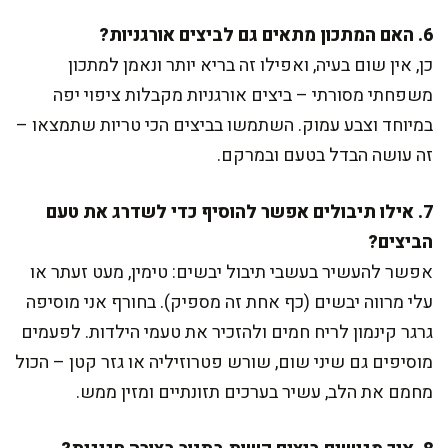
6. האם המתכון מתאים גם לביצים אורגניות?
כן, אין שום בעיה, ואפילו זה בריא יותר ונאמן למתכון
משפחתי מסורתי – ביצים אורגניות מקבלות ציפוי יפה
במיוחד וצבע עמוק. השתמשו בביצים הכי טריות שתמצאו –
זה עושה הבדל בטעם ובמרקם.
7. אילו תיבולים אפשר להוסיף כדי לשדרג את טעם
הביצים?
אפשר להעשיר בעשבי תיבול יבשים: טימין, מעט זעתר או
עלי מרווה יבשים (כף אחת זה מספיק). בחורף אני מוסיפה
גרגר קינמון לריח חמים ולהזכיר את טעמי הילדות. לפעמים
מוסיפים גם שיני שום, שורש פטרוזיליה או גזר קטן – הכול
מחמם את הלב, עשיר בערכים תזונתיים ומזין ממש.