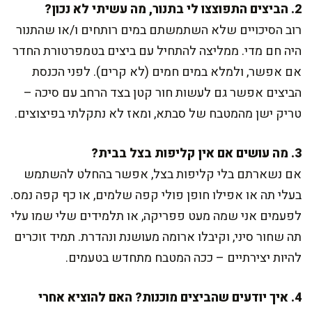
2. הביצים התפוצצו לי בתנור, מה עשיתי לא נכון?
רוב הסיכויים שלא השתמשתם במים רותחים ו/או שהתנור
היה חם מדי. ממליצה להתחיל עם ביצים בטמפרטורת החדר
אם אפשר, ולמלא במים חמים (לא קרים). לפני הכנסת
הביצים אפשר גם לעשות חור קטן בצד הרחב עם סיכה –
טריק ישן מהמטבח של סבתא, ומאז לא נתקלתי בפיצוצים.
3. מה עושים אם אין קליפות בצל בבית?
אם נשארתם בלי קליפות בצל, אפשר בהחלט להשתמש
בעלי תה או אפילו חופן פולי קפה שלמים, או כף קפה נמס.
לפעמים אני שמה מעט פפריקה, או תלמידים שלי שמו עלי
תה שחור סיני, וקיבלו ארומה מעושנת ונהדרת. תמיד זוכרים
להיות יצירתיים – ככה המטבח מתחדש בטעמים.
4. איך יודעים שהביצים מוכנות? האם להוציא אחרי