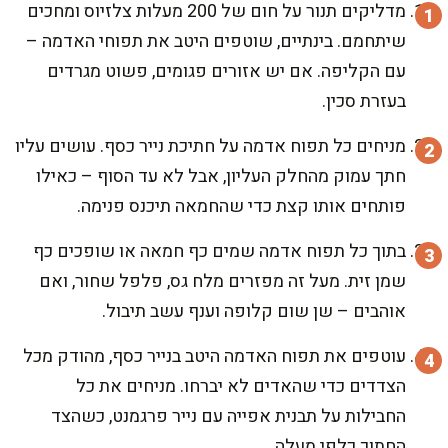
מדליקים תנור על חום של 200 מעלות צלזיוס ומחכים
שיתחמם. בינתיים, שוטפים היטב את תפוחי האדמה –
עם הקליפה. אם יש אזורים פגומים, פשוט מגרדים
בעזרת סכין.
מניחים כל תפוח אדמה על חתיכת נייר כסף. עושים עליו
חתך עמוק מהחלק העליון, אבל לא עד הסוף – כאילו
פותחים אותו קצת כדי שהחמאה תיכנס פנימה.
בתוך כל תפוח אדמה שמים כף חמאה או שופכים כף
שמן זית. מעל זה מפזרים מלח גס, פלפל שחור, ואם
אוהבים – שן שום קלופה וענף עשב תיבול.
עוטפים את תפוח האדמה היטב בנייר כסף, מהודק מכל
הצדדים כדי שהאדים לא יברחו. מניחים את כל
החבילות על תבנית אפייה עם נייר פרגמנט, כשהצד
החתוך כלפי מעלה.