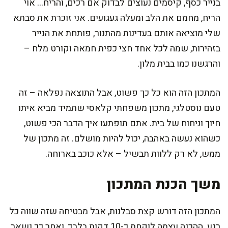
בנייר כסף, קיסמים נעוצים לבדוק אם רכים, והריח… אוי
הריח, מחמם את הלב ומעלה געגועים. אני זוכרת את סבתא
שלי מוציאה אותם בעדינות מהתנור, פותחת את הנייר
בזהירות, שמה לכל אחד חצי כפית חמאה וקורט מלח –
והרגשנו כמו בבית מלון.
המתכון הזה הוא כל כך פשוט, אבל התוצאה נפלאה – זה
טעם נוסטלגי, מתכון משפחתי קלאסי שתמיד מביא איתו
חיוך וניחוח של בית. אתם תופתעו איך הדבר הכי פשוט,
כשהוא נעשה באהבה, יכול להיות מושלם. זה מתכון של
ממש, לא רק ללוות תבשיל – אלא כוכב בארוחה.
משך הכנת המתכון
המתכון הזה דורש קצת סבלנות, אבל מבטיחה שזה שווה כל
רגע. ההכנה עצמה לוקחת כ-10 דקות בלבד, ואחר כך נשאר