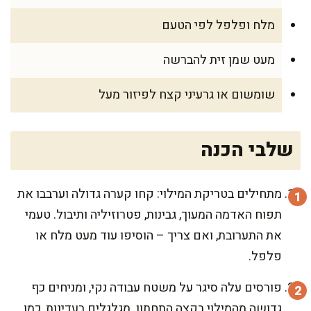
מלח ופלפל לפי הטעם
מעט שמן זית להברשה
שומשום או גרעיני קצח לפיזור מעל
שלבי הכנה
מתחילים בטריקת המילוי: קחו קערה גדולה וערבבו את
תפוח האדמה המעוך, גבינות, פטרוזיליה ותיבול. טעמי
את התערובת, ואם צריך – הוסיפו עוד מעט מלח או
פלפל.
פורסים עלה סיגר על משטח עבודה נקי, ומניחים כף
גדושה מהמילוי בקצה התחתון. מגלגלים בעדינות, כמו