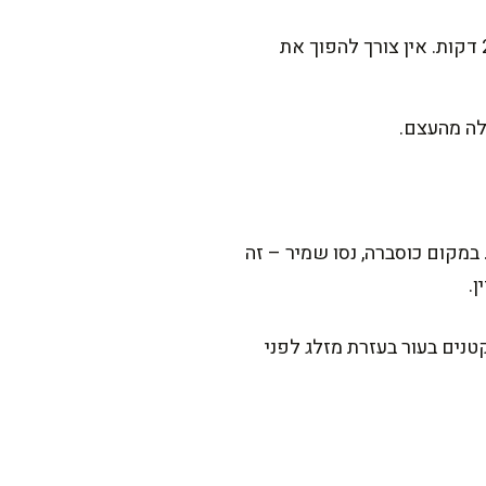
חממו תנור ל-200 מעלות. הניחו את הדגים בתבנית מכוסה בנייר אפייה, והכניסו לתנור למשך 25 דקות. אין צורך להפוך את
קום כוסברה, נסו שמיר – זה
ן.
נים בעור בעזרת מזלג לפני