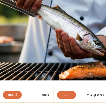
רמת קושי:
קל
כמות:
4 מנות