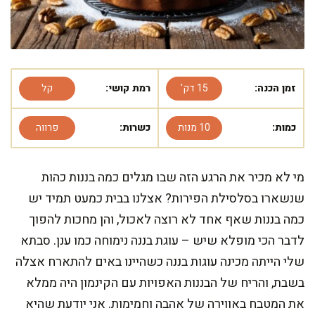
זמן הכנה:
15 דק'
רמת קושי:
קל
כמות:
10 מנות
כשרות:
פרווה
מי לא מכיר את הרגע הזה שבו מגלים כמה בננות כהות
שנשארו בסלסילת הפירות? אצלנו בבית כמעט תמיד יש
כמה בננות שאף אחד לא רוצה לאכול, והן מחכות להפוך
לדבר הכי מופלא שיש – עוגת בננה נימוחה כמו ענן. סבתא
שלי הייתה מכינה עוגות בננה כשהיינו באים להתארח אצלה
בשבת, והריח של הבננות האפויות עם הקינמון היה ממלא
את המטבח באווירה של אהבה וחמימות. אני יודעת שהיא