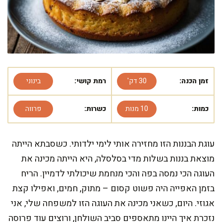
זמן הכנה:
30 דק'
רמת קושי:
בינוני
כמות:
10 מנות
כשרות:
פרווה
עוגת הבננות הזו מחזירה אותי לימי ילדותי. כשסבתא הייתה
מוצאת בננות בשלות מדי בסלסלה, היא הייתה מכינה את
העוגה הכי נמסה בפה והכי מנחמת שיכולתי לדמיין. הריח
בזמן האפייה היה פשוט קסום – מתוק, חמים, ואפילו קצת
אגוזי. היום, כשאני מכינה את העוגה הזו למשפחה שלי, אני
נזכרת איך היינו מתאספים סביב השולחן, ורוצים עוד פרוסה