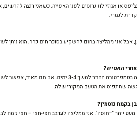
פס או אגוזי לוז גרוסים לפני האפייה. כשאני רוצה להרשים, אנ
ררת לגמרי.
 אבל אני ממליצה בחום להשקיע בסוכר חום כהה. הוא נותן ל
שומרים את העוגה בקופסה אטומה בטמפרטורת החדר למשך 3-4 ימ
הגשה שתתפוס את הטעם המקורי שלה.
עט יותר "דחוסה". אני ממליצה לערבב חצי-חצי – חצי קמח לבן ו