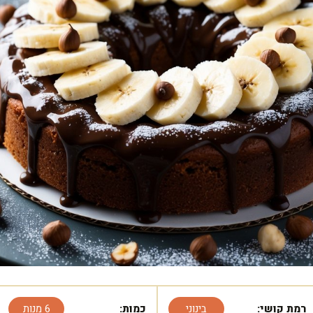
רמת קושי:
בינוני
כמות:
6 מנות