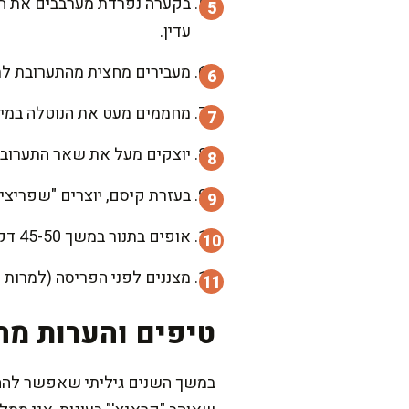
בקערה נפרדת מערבבים את הק
עדין.
מעבירים מחצית מהתערובת לת
מחממים מעט את הנוטלה במיקרוגל (15-20 שניות מספיקים), ואז מוזגים חצי ממנה מעל הבלילה
יוצקים מעל את שאר התערובת 
בעזרת קיסם, יוצרים "שפריצים
אופים בתנור במשך 45-50 דקות, עד שקיסם הננעץ במרכז יוצא יבש עם מעט פירורים.
מצננים לפני הפריסה (למרות
טיפים והערות מה
במשך השנים גיליתי שאפשר להחלי