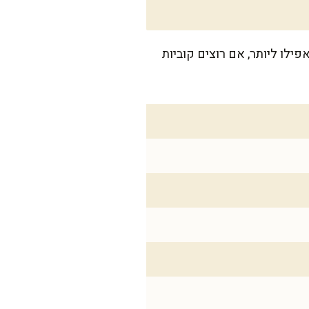
קייק גדולה, מה שבעיניי מושלם למשפחה של 6 נפשות, או אפילו ליותר, אם רוצים קוביות