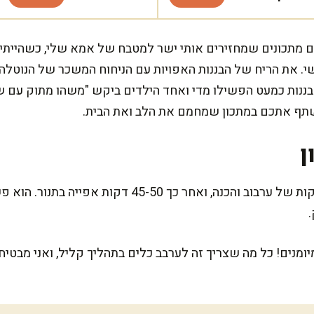
ם מתכונים שמחזירים אותי ישר למטבח של אמא שלי, כשהייתי ק
. את הריח של הבננות האפויות עם הניחוח המשכר של הנוטלה
בננות כמעט הפשילו מדי ואחד הילדים ביקש "משהו מתוק עם שו
לשתף אתכם במתכון שמחמם את הלב ואת הבית.
ן
המתכון הזה דורש בסך הכול 15 דקות של ערבוב והכנה, ואח
נים! כל מה שצריך זה לערבב כלים בתהליך קליל, ואני מבטי