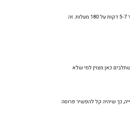
סוד קטן שלמדתי מסבתא שלי – אם הבננות לא מאוד בשלות, אפשר לאפות אותן בקליפתן בתנור 5-7 דקות על 180 מעלות. זה
שתלבים כאן מצוין למי שלא
יה, כך שיהיה קל להפשיר פרוסה