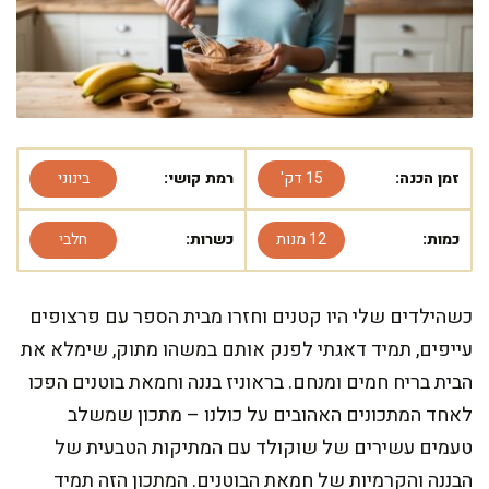
זמן הכנה:
15 דק'
רמת קושי:
בינוני
כמות:
12 מנות
כשרות:
חלבי
כשהילדים שלי היו קטנים וחזרו מבית הספר עם פרצופים
עייפים, תמיד דאגתי לפנק אותם במשהו מתוק, שימלא את
הבית בריח חמים ומנחם. בראוניז בננה וחמאת בוטנים הפכו
לאחד המתכונים האהובים על כולנו – מתכון שמשלב
טעמים עשירים של שוקולד עם המתיקות הטבעית של
הבננה והקרמיות של חמאת הבוטנים. המתכון הזה תמיד