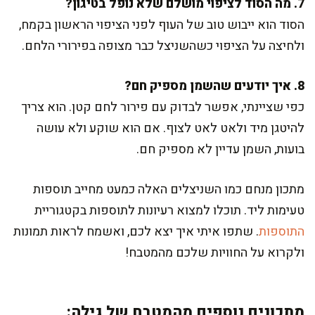
7. מה הסוד לציפוי מושלם שלא נופל בטיגון?
הסוד הוא ייבוש טוב של העוף לפני הציפוי הראשון בקמח,
ולחיצה על הציפוי כשהשניצל כבר מצופה בפירורי הלחם.
8. איך יודעים שהשמן מספיק חם?
כפי שציינתי, אפשר לבדוק עם פירור לחם קטן. הוא צריך
להיטגן מיד ולאט לאט לצוף. אם הוא שוקע ולא עושה
בועות, השמן עדיין לא מספיק חם.
מתכון מנחם כמו השניצלים האלה כמעט מחייב תוספות
טעימות ליד. תוכלו למצוא רעיונות לתוספות בקטגוריית
התוספות
. שתפו איתי איך יצא לכם, ואשמח לראות תמונות
ולקרוא על החוויות שלכם מהמטבח!
מתכונים נוספים מהמטבח של גילה: