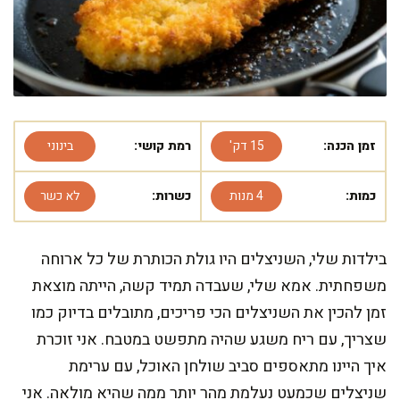
זמן הכנה:
15 דק'
רמת קושי:
בינוני
כמות:
4 מנות
כשרות:
לא כשר
בילדות שלי, השניצלים היו גולת הכותרת של כל ארוחה
משפחתית. אמא שלי, שעבדה תמיד קשה, הייתה מוצאת
זמן להכין את השניצלים הכי פריכים, מתובלים בדיוק כמו
שצריך, עם ריח משגע שהיה מתפשט במטבח. אני זוכרת
איך היינו מתאספים סביב שולחן האוכל, עם ערימת
שניצלים שכמעט נעלמת מהר יותר ממה שהיא מולאה. אני