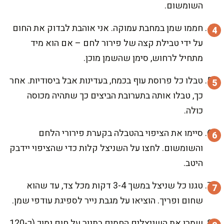
השומשום.
חממו שמן במחבת עמוקה. אני אוהבת לבדוק את החום
על ידי טבילת קצה של פירור לחם – אם הוא מיד
מתחיל לרחוש, סימן שהשמן מוכן.
טבלו כל פרוסת עוף בכמח, בעדינות אבל ביסודיות. אחר
כך, טבלו אותה בתערובת הביצים כך שתהיה מכוסה
כולה.
סיימו את הציפוי בהטבלה בקערת פירורי הלחם
והשומשום. לחצו על השניצל קלות כדי שהציפוי יידבק
היטב.
טגנו כל שניצל במשך 3-4 דקות מכל צד, עד שהוא
שחום ופריך. הוציאו על מגבת נייר לספיגת עודפי שמן.
שמרו את השניצלים החמים בתנור על חום נמוך (כ-120