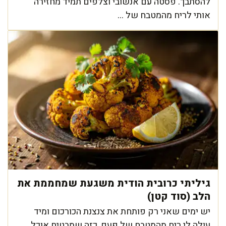
להסתבך. פסטה עם אנשובי וצלפים תמיד מחזירה
אותי לריח מהמטבח של ...
גיליתי כרובית הודית משגעת שמחממת את
הלב (סוד קטן)
יש ימים שאני רק פותחת את צנצנת הכורכום ומיד
עולה לי ריח מהמטבח של פעם, כזה שמבטיח אוכל