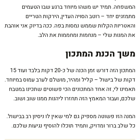
המשפחה. תמיד יש משהו מיוחד ברגע שבו הטעמים
מתמזגים יחד – רוטב הסויה העדין, הירקות הטריים
והאטריות הקלות שממש נמסות בפה. ככה בדיוק אני אוהבת
את המנות שלי – מנחמות ומחממות את הלב.
משך הכנת המתכון
המתכון הזה דורש זמן הכנה של כ-20 דקות בלבד ועוד 15
דקות של בישול – קליל ומהיר, מושלם לערב עמוס במיוחד.
תאמינו לי, זה אחד המתכונים הכי פשוטים שתכינו במטבח
שלכם, ועבור המאמץ הזה תחזרו ליהנות ממנו שוב ושוב.
המנה הזו פשוטה מספיק גם למי שאין לו ניסיון רב בבישול.
כל שלב ברור ומדויק, ותמיד תוכלו להוסיף נגיעות שלכם.