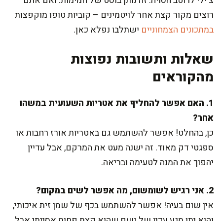
צ'ילי לרוטב הסויה. זה נותן בוסט של חמימות. ואם אתם
רוצים מקור קצת אחר לויטמינים – קוביות טופו מוקפצות
במתכונים הצמחוניים
ישתלבו נפלא כאן.
שאלות ותשובות נפוצות
מהקוראים
1. האם אפשר להחליף את אטריות השעועית במשהו
אחר?
כן, בהחלט! אפשר להשתמש גם באטריות אורז רחבות או
ספגטי דק מאוד. זה ישנה מעט את המרקם, אבל עדיין
יהפוך את המנה לטעימה ובריאה.
2. אני רגיש לשומשום, מה אפשר לשים במקום?
אין שום בעיה! אפשר להשתמש בכף של שמן זית איכותי,
והוא יתן מגע עדין של טעם שהוא קצת פחות אסייתי אבל