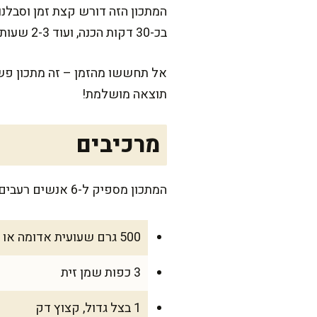
המתכון הזה דורש קצת זמן וסבלנו
בכ-30 דקות הכנה, ועוד 2-3 שעות בישול איטי על אש קטנה.
אל תחששו מהזמן – זה מתכון פשו
תוצאה מושלמת!
מרכיבים
המתכון מספיק ל-6 אנשים רעבים (ואם נשאר, הוא משתבח במקרר למחרת – תענוג!).
500 גרם שעועית אדומה או לבנה (מושרת במים ללילה לפחות)
3 כפות שמן זית
1 בצל גדול, קצוץ דק