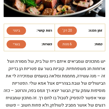
זמן הכנה:
20 דק'
רמת קושי:
בינוני
כמות:
6 מנות
כשרות:
בשרי
יש מתכונים שמביאים איתם ריח של בית, של מסורת ושל
ארוחות חג משפחתיות. קוביות בשר עם פטריות הן בדיוק
זה – מנה עשירה, מחממת ומלאה בטעמים שמזכירה לי את
הבישולים של שבת בצהריים אצל אמא שלי. הפטריות
מוסיפות עומק עדין, הבשר יוצא רך ונמס בפה, והרוטב – כזה
שאי אפשר להפסיק לטבול בו לחם רך. זה מתכון שמבטיח
רגעים של אושר מסביב לשולחן, ולא פחות חשוב – פשוט