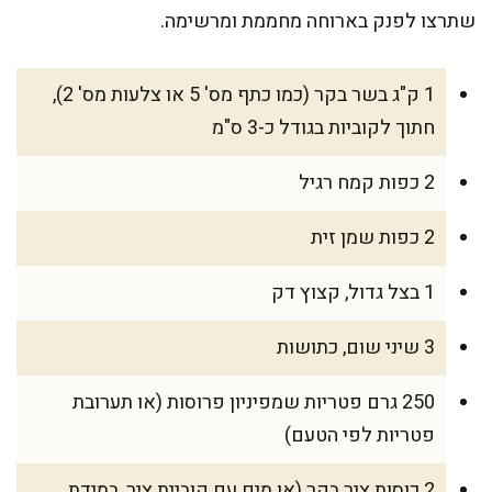
שתרצו לפנק בארוחה מחממת ומרשימה.
1 ק"ג בשר בקר (כמו כתף מס' 5 או צלעות מס' 2),
חתוך לקוביות בגודל כ-3 ס"מ
2 כפות קמח רגיל
2 כפות שמן זית
1 בצל גדול, קצוץ דק
3 שיני שום, כתושות
250 גרם פטריות שמפיניון פרוסות (או תערובת
פטריות לפי הטעם)
2 כוסות ציר בקר (או מים עם קוביית ציר, במידת