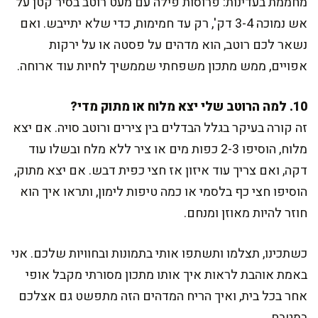
מחממת בעדינות: פרוסות פילה עם מעט רוטב בסיר קטן על
אש נמוכה 3-4 דק', רק עד חמימות, כדי שלא יתייבש. ואם
נשאר לכם רוטב, הוא מדהים על פסטה או על ירקות
אפויים, ממש מתכון משפחתי שממשיך לחיות עוד ארוחה.
10. למה הרוטב שלי יצא מלוח או מתוק מדי?
זה קורה בעיקר בגלל הבדלים בין צירים ורוטב סויה. אם יצא
מלוח, הוסיפו 2-3 כפות מים או ציר ללא מלח ובשלו עוד
דקה, ואם צריך עוד איזון אז חצי כפית דבש. אם יצא מתוק,
הוסיפו חצי כף בלסמי או כמה טיפות לימון, ותראו איך הוא
חוזר להיות מאוזן ומנחם.
כשתכינו, תצלמו ותשתפו אותי בתמונות ובחוויות שלכם. אני
באמת אוהבת לראות איך אותו מתכון מסורתי מקבל אופי
אחר בכל בית, ואיך הריח המדהים הזה מתפשט גם אצלכם
במטבח.