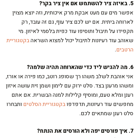
5. באיזה ציר להשתמש אם אין ציר בקר?
אפשר מים עם מעט אבקת מרק איכותית, וזה יוצא מצוין
לארוחה ביתית. אם יש לכם ציר עוף, גם זה עובד, רק
תקפידו על תיבול ותוסיפו עוד כפית בלסמי לאיזון. מי
שאוהב עוד רעיונות לתיבול יכול למצוא השראה
בקטגוריית
הרטבים
.
6. מה להגיש ליד כדי שהארוחה תהיה שלמה?
אני אוהבת לשלב משהו רך שסופג רוטב, כמו פירה או אורז,
ומשהו מרענן בצד. סלט ירוק עם לימון ושמן זית עושה איזון
רענן ומלא טעם, ומוסיף קלילות למנה הבשרית. אם אתם
מחפשים עוד רעיונות, תדפדפו
בקטגוריית הסלטים
ותבחרו
סלט רענן שמתאים לכם.
7. איך פורסים יפה ולא הורסים את הנתח?