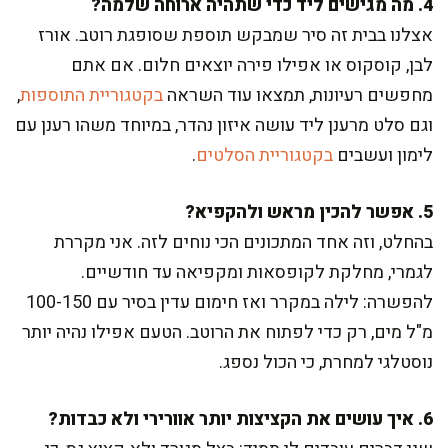
4. מה מגישים ליד כדי שתהיה ארוחה שלמה?
אצלנו בבית זה סיר שמבקש תוספת שסופגת רוטב. אורז
לבן, קוסקוס או אפילו פירה יוצאים חלום. אם אתם
מחפשים רעיונות, תמצאו עוד השראה
בקטגוריית התוספות
,
וגם סלט מרענן ליד עושה איזון נהדר, במיוחד משהו רענן עם
לימון ועשבים
בקטגוריית הסלטים
.
5. אפשר להכין מראש ולהקפיא?
בהחלט, וזה אחד המתכונים הכי נוחים לזה. אני מקררת
לגמרי, מחלקת לקופסאות ומקפיאה עד חודשיים.
להפשרה: לילה במקרר ואז חימום עדין בסיר עם 100-150
מ"ל מים, רק כדי לפתוח את הרוטב. הטעם אפילו נהיה יותר
נוסטלגי למחרת, כי הכול נספג.
6. איך עושים את הקציצות יותר אוורירי ולא כבדות?