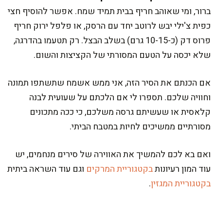
ברור, ומי שאוהב חריף בבית תמיד שמח. אפשר להוסיף חצי
כפית צ'ילי יבש לרוטב יחד עם הרסק, או פלפל ירוק חריף
פרוס דק (כ-10-15 גרם) בשלב הבצל. רק תטעמו בהדרגה,
שלא יכסה על הטעם המסורתי של הקציצות והשום.
אם הכנתם את הסיר הזה, אני ממש אשמח שתשתפו תמונה
וחוויה שלכם. תספרו לי אם הלכתם על שעועית לבנה
קלאסית או שעשיתם גרסה משלכם, כי ככה מתכונים
מסורתיים ממשיכים לחיות במטבח הביתי.
ואם בא לכם להמשיך את האווירה של סירים מנחמים, יש
עוד המון רעיונות
בקטגוריית המרקים
וגם עוד השראה ביתית
בקטגוריית המגזין
.