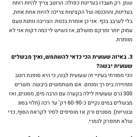
שמן. רק תעבדו בעדינות כפולה: הרוטב צריך להיות רותח
בעדינות, וההכנסה של הקציצות צריכה להיות אחת אחת,
בלי לערבב בכף. אני כן אומרת בכנות: הצריבה נותנת טעם
עמוק יותר ומרקם מושלם, אז כשיש לי כמה דקות אני לא
מוותרת.
3. באיזה שעועית הכי כדאי להשתמש, ואיך מבשלים
שעועית יבשה?
הכי מסורתי בעיניי זה שעועית לבנה, כי היא סופגת רוטב
ומחזירה ביס רך ומנחם. אם משתמשים ביבשה: משרים
300 גרם שעועית לילה בקערה עם הרבה מים, מסננים, ואז
מבשלים במים נקיים כ-60-90 דק' עד רכה (תלוי בסוג
ובטריות). מסננים ורק אז מוסיפים לסיר לקראת הסוף, כדי
שלא תתפרק לגמרי.