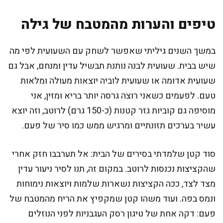
טיפים והערות מהמטבח של גילה
במשך השנים גיליתי שאפשר לשחק עם השעועית לפי מה
שיש בבית. שעועית לבנה נותנת תבשיל עדין ומנחם, אבל גם
שעועית אדומה או שעועית לוביה יוצאות מעולה ומלאות
טעם. לפעמים כשאני רוצה גרסה יותר בריא ומזין, אני
מוסיפה גם קוביות גזר קטנות (כ-150 גרם) לרוטב, וזה יוצא
עשיר בערכים תזונתיים ומרגיש ממש כמו סיר של פעם.
סוד קטן שלמדתי בסירים של הבית: אל תערבבו חזק אחרי
שהקציצות נכנסות לרוטב. במקום זה, תנו לסיר ניעור עדין
מצד לצד, ככה הקציצות נשארות שלמות ויוצאות נימוחות
ונמס בפה. ועוד משהו קטן שמקפיץ את הריח מהמטבח של
פעם: דקה אחת של טיגון רסק העגבניות לפני הנוזלים