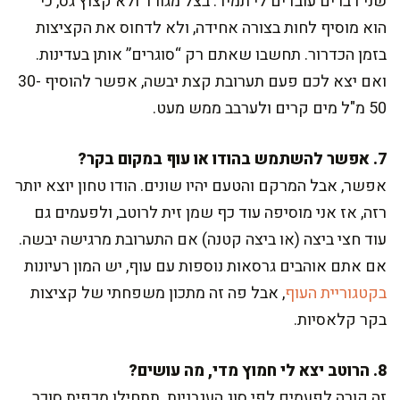
שני דברים עובדים לי תמיד: בצל מגורד ולא קצוץ גס, כי
הוא מוסיף לחות בצורה אחידה, ולא לדחוס את הקציצות
בזמן הכדרור. תחשבו שאתם רק “סוגרים” אותן בעדינות.
ואם יצא לכם פעם תערובת קצת יבשה, אפשר להוסיף 30-
50 מ"ל מים קרים ולערבב ממש מעט.
7. אפשר להשתמש בהודו או עוף במקום בקר?
אפשר, אבל המרקם והטעם יהיו שונים. הודו טחון יוצא יותר
רזה, אז אני מוסיפה עוד כף שמן זית לרוטב, ולפעמים גם
עוד חצי ביצה (או ביצה קטנה) אם התערובת מרגישה יבשה.
אם אתם אוהבים גרסאות נוספות עם עוף, יש המון רעיונות
בקטגוריית העוף
, אבל פה זה מתכון משפחתי של קציצות
בקר קלאסיות.
8. הרוטב יצא לי חמוץ מדי, מה עושים?
זה קורה לפעמים לפי סוג העגבניות. תתחילו מכפית סוכר