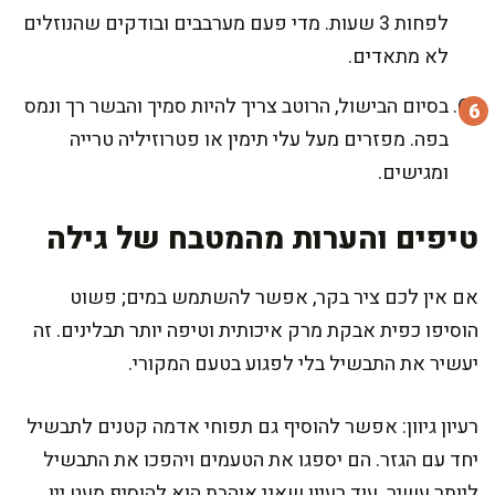
לפחות 3 שעות. מדי פעם מערבבים ובודקים שהנוזלים
לא מתאדים.
בסיום הבישול, הרוטב צריך להיות סמיך והבשר רך ונמס
בפה. מפזרים מעל עלי תימין או פטרוזיליה טרייה
ומגישים.
טיפים והערות מהמטבח של גילה
אם אין לכם ציר בקר, אפשר להשתמש במים; פשוט
הוסיפו כפית אבקת מרק איכותית וטיפה יותר תבלינים. זה
יעשיר את התבשיל בלי לפגוע בטעם המקורי.
רעיון גיוון: אפשר להוסיף גם תפוחי אדמה קטנים לתבשיל
יחד עם הגזר. הם יספגו את הטעמים ויהפכו את התבשיל
ליותר עשיר. עוד רעיון שאני אוהבת הוא להוסיף מעט יין