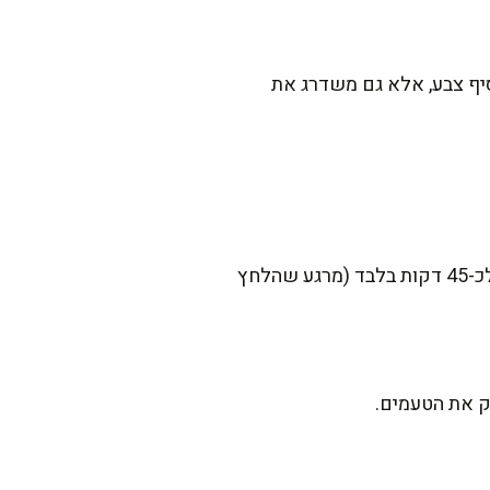
יף צבע, אלא גם משדרג את
כן, בהחלט! בסיר חשמלי אפשר לבשל למשך 6-8 שעות על חום נמוך. בסיר לחץ, הבישול יתקצר לכ-45 דקות בלבד (מרגע שהלחץ