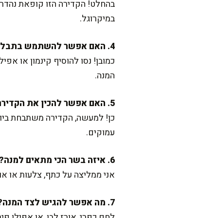
בהחלט! הקדירה הזו קופאת נהדר
במיקרוגל.
4. האם אפשר להשתמש בתבלינים אחרים?
כמובן! נסו להוסיף קינמון או א
המנה.
5. האם אפשר להכין את הקדירה יום מראש?
כן! למעשה, הקדירה משתבחת ביום
עמוקים.
6. איזה בשר הכי מתאים למנה?
אני ממליצה על כתף, צלעות או א
7. מה אפשר להגיש לצד המנה?
לחם כפרי, אורז לבן, או אפילו פ