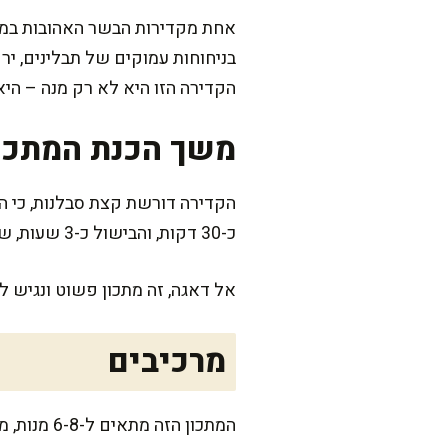
אחת מקדירות הבשר האהובות במט
בניחוחות עמוקים של תבלינים, י
הקדירה הזו היא לא רק מנה – היא
משך הכנת המתכו
הקדירה דורשת קצת סבלנות, כי 
כ-30 דקות, והבישול כ-3 שעות, שבמהלכן הבית מתמלא בריחות מופלאים.
אל דאגה, זה מתכון פשוט ונגיש 
מרכיבים
המתכון הזה מתאים ל-6-8 מנות, מושלם לארוחת שישי משפחתית או לארוחת חג חמימה.