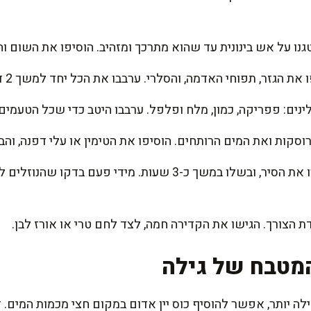
טגנו על אש בינונית עד שהוא מתרכך ומזהיב. הוסיפו את השום ו
ת הגזר, תפוחי האדמה, והסלרי. ערבבו את הכל יחד למשך 2 דקות.
ינים: פפריקה, כמון, מלח ופלפל. ערבבו היטב כדי שכל הטעמים
סקות ואת המים הרותחים. הוסיפו את הטימין או עלי דפנה, והב
הנמיכו את האש למינימום, כסו את הסיר, ובשלו במשך כ-3 שעות. 
ת הצורך. הגישו את הקדירה חמה, לצד לחם טרי או אורז לבן.
מטבח של גילה
יותר, אפשר להוסיף כוס יין אדום במקום חצי מכמות המים. זה