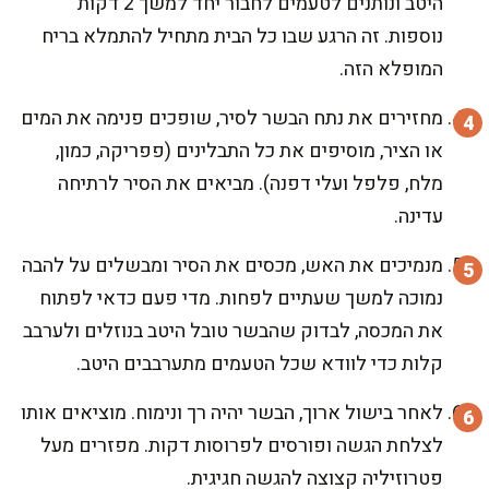
היטב ונותנים לטעמים לחבור יחד למשך 2 דקות
נוספות. זה הרגע שבו כל הבית מתחיל להתמלא בריח
המופלא הזה.
מחזירים את נתח הבשר לסיר, שופכים פנימה את המים
או הציר, מוסיפים את כל התבלינים (פפריקה, כמון,
מלח, פלפל ועלי דפנה). מביאים את הסיר לרתיחה
עדינה.
מנמיכים את האש, מכסים את הסיר ומבשלים על להבה
נמוכה למשך שעתיים לפחות. מדי פעם כדאי לפתוח
את המכסה, לבדוק שהבשר טובל היטב בנוזלים ולערבב
קלות כדי לוודא שכל הטעמים מתערבבים היטב.
לאחר בישול ארוך, הבשר יהיה רך ונימוח. מוציאים אותו
לצלחת הגשה ופורסים לפרוסות דקות. מפזרים מעל
פטרוזיליה קצוצה להגשה חגיגית.