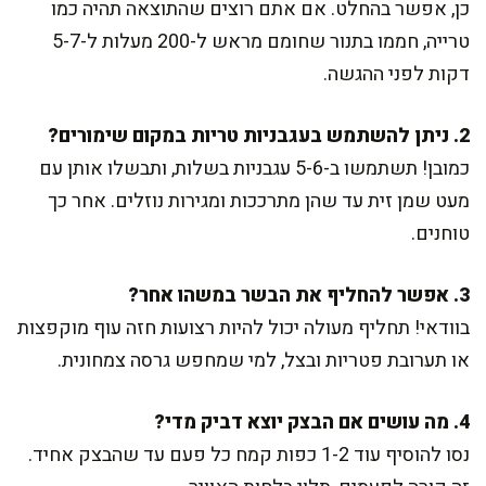
כן, אפשר בהחלט. אם אתם רוצים שהתוצאה תהיה כמו
טרייה, חממו בתנור שחומם מראש ל-200 מעלות ל-5-7
דקות לפני ההגשה.
2. ניתן להשתמש בעגבניות טריות במקום שימורים?
כמובן! תשתמשו ב-5-6 עגבניות בשלות, ותבשלו אותן עם
מעט שמן זית עד שהן מתרככות ומגירות נוזלים. אחר כך
טוחנים.
3. אפשר להחליף את הבשר במשהו אחר?
בוודאי! תחליף מעולה יכול להיות רצועות חזה עוף מוקפצות
או תערובת פטריות ובצל, למי שמחפש גרסה צמחונית.
4. מה עושים אם הבצק יוצא דביק מדי?
נסו להוסיף עוד 1-2 כפות קמח כל פעם עד שהבצק אחיד.