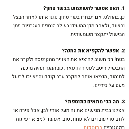
1. האם אפשר להשתמש בבשר טחון?
כן, בהחלט. אם תבחרו בשר טחון, טגנו אותו לאחר הבצל
והשום, ולאחר מכן המשיכו בשלב הוספת העגבניות. זמן
הבישול יתקצר משמעותית.
2. אפשר להקפיא את המנה?
בטח! רק חשוב להוציא את האוויר מהקופסה ולקרר את
התבשיל היטב לפני ההקפאה. כשהמנה תהיה מוכנה
לחימום, הוציאו אותה למקרר ערב קודם והמשיכו לבשל
מעט על כיריים.
3. מה הכי מתאים כתוספת?
אצלנו בבית מגישים את זה מעל אורז לבן, אבל פירה או
לחם טרי עובדים לא פחות טוב. אפשר למצוא רעיונות
בקטגוריית
התוספות
.