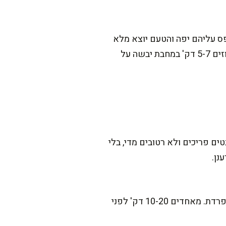
פס עליהם יפה והטעם יוצא מלא
ומדויק, ממש כמו סלט של סבתא רק עם קראנץ’ מודרני. ועוד שיטה שאני אוהבת: לקלות את האגוזים 5-7 דק' במחבת יבשה על
ם פריכים ולא רטובים מדי, בלי
נן.
כן, וזה טיפ שמציל אירוח. אני מכינה את כל הירקות ושומרת בקופסה סגורה, ואת הרוטב בקופסה נפרדת. מאחדים 10-20 דק' לפני