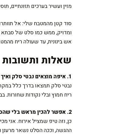
מזין ועשיר בערכים תזונתיים, תוסיפו 2 כפות גרעיני דלעת או חמנייה קלויים, וזה יוצ
סוד קטן מהמטבח שלי: אל תוותרו
אש בינונית, עד שעולה ריח מהמט
שאלות ותשובות נ
1. איפה מוצאים נבטי סלק ואיך בוחרים אותם?
נבטי סלק תמצאו בדרך כלל במקרר
ריח חמוץ ובלי נקודות שחורות. בב
2. אפשר להכין מראש בלי שהסלט יתרכך?
ההגשה, וככה הסלט נשאר מרענן וק