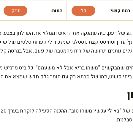
רמת קושי:
קל
כמות:
0 דק'
גע של רענן, כזה שמנקה את הראש וממלא את השולחן בצבע. סל
ץ’ עדין וטוויסט קצת נוסטלגי שמזכיר לי קערות סלטים של שיש
לגלים נותנים תחושה של ריח מהמטבח של פעם, אבל בגרסה קליל
חים שמבקשים “משהו בריא אבל לא משעמם”. כל ביס מרגיש מזין
ל ביתי פשוט, כמו של סבתא רק עם חומר גלם חדש שמצא את ה
ן
בלנות.