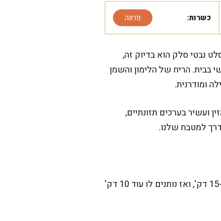
כשרות:
פרווה
ט נבטי סלק הוא בדיוק זה,
י בבית. הריח של הלימון והשמן
ה ומודרנית.
 ועשיר בערכים תזונתיים,
דרך למטבח שלנו.
זה מתכון שמרגיש מושלם לרגעים של “בא לי עכשיו משהו טוב”. ההכנה הפעילה לוקחת בערך 15-20 דק', ואז נותנים לו עוד 10 דק'