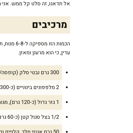
אל תדאגו, זה סלט קל ממש. אני ה
מרכיבים
הכמות הזו
עדין, כי הוא מרענן ומאזן.
300 גרם נבטי סלק (קופסה/שקית אחת גדולה)
2 מלפפונים בינוניים (כ-300 גרם), חתוכים לקוביות קטנות
1 גזר גדול (כ-120 גרם), מגורד דק
1/2 בצל סגול קטן (כ-60 גרם), פרוס דק דק
50 גרם אגוזי מלך, קלויים וקצוצים גס