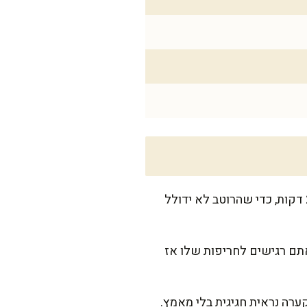
שוטפים את נבטי הסלק במים קרים ומסננים טוב. אני אוהבת לפרוס אותם על מגבת נייר ל-2-3 דקות, כדי שהרוטב לא ידולל
אתם רגישים לחריפות שלו אז
ערה נראית חגיגית בלי מאמץ.