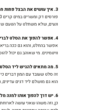
3. איך עושים את הבצל פחות חריף?
ונעים, שלא משתלט על הטעם של 
4. אפשר להפוך את הסלט לבריא עוד יותר, בלי לפגוע בטעם?
אפשר בהחלט, והוא גם ככה בריא ומז
וויטמינים. מי שאוהב גם יכול להוסיף 1 כף טחינה גולמית לרוטב, זה הופך אותו ליותר סמי
5. מה מתאים להגיש ליד הסלט הזה?
זה סלט שעובד עם המון דברים כי 
הוא גם מושלם ליד דגים עדינים,
6. יש דרך להפוך אותו למנה מלאה ולא רק סלט?