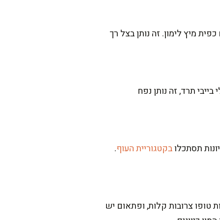
פו למים גם כפית מיץ לימון. זה נותן בצל רך
בייבי תרד, זה נותן נפח
ונות תסתכלו
בקטגוריית העוף
.
חומוס מבושל ומסונן, או קוביות טופו צרובות קלות, ופתאום יש