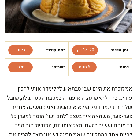
זמן הכנה:
15-20 דק'
רמת קושי:
בינוני
כמות:
6 מנות
כשרות:
חלבי
אני זוכרת את היום שבו סבתא שלי לימדה אותי להכין
פודינג ברד לראשונה. היא עמדה במטבח הקטן שלה, שובל
של ריח קינמון ווניל מילא את הבית, ואני ממשיכה אחריה
צעד-צעד, משתאה איך בעצם "לחם ישן" הופך למעדן כל
כך מנחם ועשיר בטעם. מאז אותו יום, הפודינג הזה הפך
להיות אחד המתכונים שאני מכינה כשאני רוצה להריח את