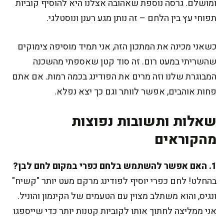
ומושלם. גרסה נוספת שאהובה אצלנו היא להוסיף קוביות
תפוחי עץ בין הלחם – זה נותן מגע רענן ונוסטלגי.
כשאני מכינה את המתכון הזה, אני תמיד מוסיפה צימוקים
שהשריתי במעט רום. זה סוד קטן שאספתי מהשכנה
המבוגרת שלנו וזה מרים את הפודינג בכמה רמות. אם אתם
פחות אוהבים, אפשר לוותר וגם כך יצא נפלא.
שאלות ותשובות נפוצות
מהקוראים
1. האם אפשר להשתמש בלחם כפרי במקום לחם לבן?
בהחלט! לחם כפרי יוסיף לפודינג מרקם מעט יותר "קשיח"
ונגיס, והוא משתלב מצוין עם הטעמים של הקינמון והוניל.
אני ממליצה לחתוך אותו לקוביות קטנות יותר כדי שייספגו