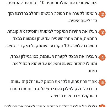
את השמרים עם החלב והמתינו 10 דקות עד להקצפה.
הוסיפו לקערה את הסוכר, הביצים והחלב בהדרגה תוך
כדי לישה איטית.
העלו את מהירות המיקסר לבינונית והוסיפו את קוביות
החמאה, אחת אחרי השנייה, עד שהן נטמעות בבצק.
המשיכו ללוש כ-10 דקות עד שמתקבל בצק רך וגמיש.
העבירו את הבצק לקערה משומנת, כסו בניילון נצמד,
ותנו לו לתפוח כשעה וחצי, או עד שהוא מכפיל את
נפחו.
אחרי ההתפחה, חלקו את הבצק לשני חלקים שווים.
רדדו כל חלק למלבן בעובי חצי ס"מ. מרחו את ממרח
השוקולד או המלית הרצויה.
גלגלו כל מלבן לרולדה הדוקה. חתכו לאורך את הרולדה