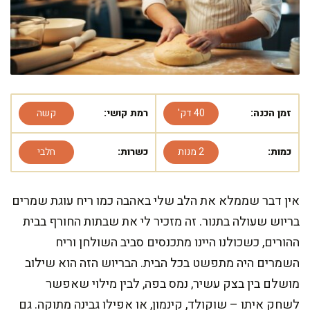
זמן הכנה:
40 דק'
רמת קושי:
קשה
כמות:
2 מנות
כשרות:
חלבי
אין דבר שממלא את הלב שלי באהבה כמו ריח עוגת שמרים
בריוש שעולה בתנור. זה מזכיר לי את שבתות החורף בבית
ההורים, כשכולנו היינו מתכנסים סביב השולחן וריח
השמרים היה מתפשט בכל הבית. הבריוש הזה הוא שילוב
מושלם בין בצק עשיר, נמס בפה, לבין מילוי שאפשר
לשחק איתו – שוקולד, קינמון, או אפילו גבינה מתוקה. גם