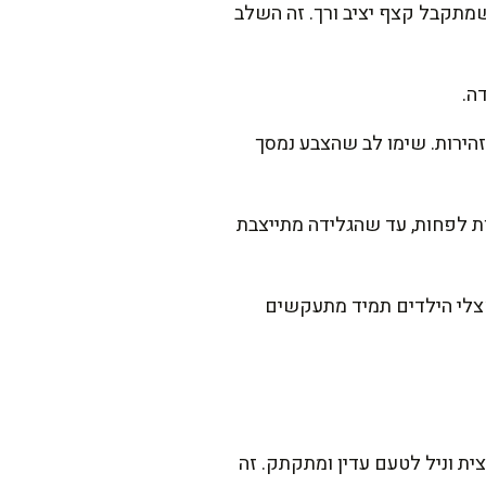
ת המתוקה עם מיקסר ידני או שולחני למשך 3-4 דקות, עד שמתקבל קצף יציב ורך. זה השלב
ה.
ירות. שימו לב שהצבע נמסך
רובת לתבנית מתאימה, מכסים היטב בניילון נצמד ומכניסים למקפיא ל-6 שעות לפחות, עד שהגלידה מתייצבת
צלי הילדים תמיד מתעקשים
ת וניל לטעם עדין ומתקתק. זה