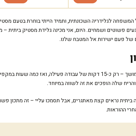
כל המשפחה לגלידריה השכונתית, ותמיד הייתי בוחרת בטעם מסטי
ים פשוטים ושמחים. היום, אני מכינה גלידת מסטיק ביתית – מ
 של פעם ישירות אל המטבח שלנו.
ן
המתכון הזה לא דורש זמן הכנה ממושך – רק כ-15 דקות של עבודה פעילה, ו
הריח שלה הופכים את זה לשווה במיוחד.
 ביתית נראים קצת מאתגרים, אבל תסמכו עליי – זה מתכון פשו
חרי ההוראות.