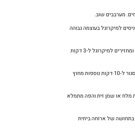
ים. מערבבים שוב.
ניסים למיקרוגל בעוצמה גבוהה
לאחר הסיום, פותחים בזהירות את הניילון או המכסה (זהירות מהאדים!), מערבבים, מכסים שוב ומחזירים למיקרוגל ל-3 דקות
מוציאים, בודקים אם הבורגול ספג את כל המים ורך מספיק. אם צריך, משאירים עם המכסה הסגור ל-10 דקות נוספות מחוץ
ת מלח או שמן זית והפה מתמלא
 בתחושה של ארוחה ביתית