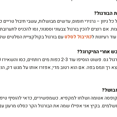
 גיוון – גרגירי חומוס, עדשים מבושלות, עשבי תיבול טריים כמו
. אם רוצים להכין בורגול צבעוני וססגוני, נסו להכניס לתערובת 
ד רעיונות ל
כתיבול לסלט
עם בורגול בקולקציית הסלטים שלי
צא רך ונמס בפה. אם הוא רטוב מדי, אפזרו אותו על מגש דק, הני
ופסה אטומה ושלחו למקפיא. כשמפשירים, כדאי להוסיף טיפונ
למים. בקיץ אני אפילו שמה את הבורגול הקר כסלט מרענן עם