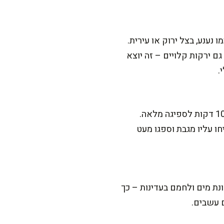
 נענע, בצל ירוק או עירית.
גם ירקות קלויים – זה יוצא
.
לפעמים זה קורה, במיוחד אם הבורגול גס. פשוט הוסיפו עוד 2-3 כפות מים רותחים, כסו והשאירו 10 דקות לספיגה מלאה.
חו עליו מגבת וספגו מעט
ת מים ולחמם בעדינות – כך
 עשבים.