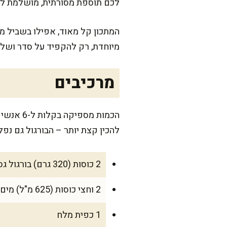
לכם תוספת מסורתית, מושלמת לכל
המתכון קל מאוד, אפילו בשביל מי
מיוחדת, רק להקפיד על סדר ושלב
מרכיבים
להכין קצת יותר – הבורגול גם נפל
2 כוסות (320 גרם) בורגול גס או דק, לפי טעמכם
2 וחצי כוסות (625 מ"ל) מים רותחים
1 כפית מלח