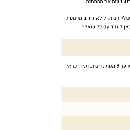
גע שווה את ההמתנה.
לי. הבורגול לא דורש מיומנות
אן לעזור עם כל שאלה.
הכמות מספיקה בקלות ל-6 אנשים כתוספת עשירה לארוחה, ואם יש לכם אורחים, בקלות תתפרסו עד 8 מנות נדיבות. תמיד כדאי