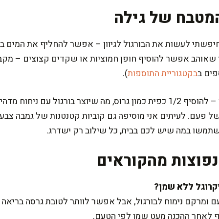
מטבח של גילה
יפשתי לעשות את הבורגול לגיוון – אפשר להחליף את המים בצי
 שאוהב אפשר להוסיף חופן חמוציות או שקדים קצוצים – מקב
פים ב
בקטגוריית התוספות
).
סבתא שלי לימדה אותי טריק קטן – להוסיף 1/2 כפית כמון גרוס, מה שיוצר בו
 פעם. לעיתים אני מוסיפה גם קוביות קטנטנות של גמבה צבעונ
תשתמשו במה שיש לכם בבית, כל שילוב רק ישדרג.
פוצות מהקוראים
 ומרקם נימוח לבורגול, אבל אפשר לוותר לטובת גרסה בריאה ב
ף לאחר ההכנה מעט שמן לפי הטעם.