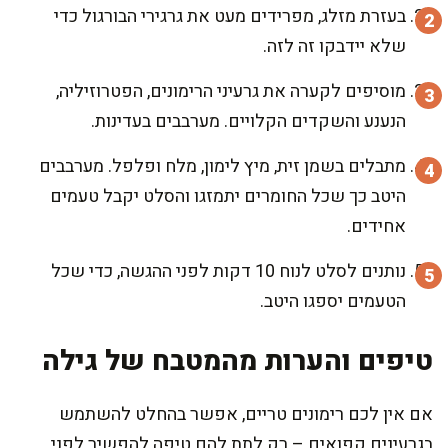
בעזרת מזלג, מפרידים מעט את גרגירי הבורגול כדי
שלא יידבקו זה לזה.
מוסיפים לקערה את גרעיני הרימונים, הפטרוזיליה,
הנענע והשקדים הקלויים. מערבבים בעדינות.
מתבלים בשמן זית, מיץ לימון, מלח ופלפל. מערבבים
היטב כך שכל החומרים יתמזגו והסלט יקבל טעמים
אחידים.
נותנים לסלט לנוח 10 דקות לפני ההגשה, כדי שכל
הטעמים יספגו היטב.
טיפים והערות מהמטבח של גילה
אם אין לכם רימונים טריים, אפשר בהחלט להשתמש
בגרעינים קפואים – רק לתת להם טיפה להפשיר לפני