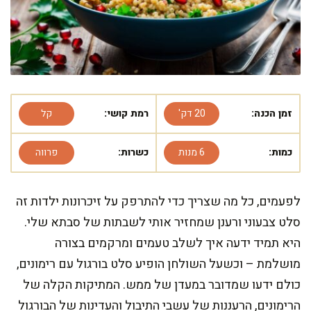
זמן הכנה:
20 דק'
רמת קושי:
קל
כמות:
6 מנות
כשרות:
פרווה
לפעמים, כל מה שצריך כדי להתרפק על זיכרונות ילדות זה
סלט צבעוני ורענן שמחזיר אותי לשבתות של סבתא שלי.
היא תמיד ידעה איך לשלב טעמים ומרקמים בצורה
מושלמת – וכשעל השולחן הופיע סלט בורגול עם רימונים,
כולם ידעו שמדובר במעדן של ממש. המתיקות הקלה של
הרימונים, הרעננות של עשבי התיבול והעדינות של הבורגול