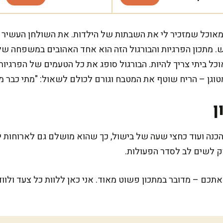
מאוכל שמזכיר לי את השבתות של הילדות. את השולחן העשיר ב
. מתכון הפרגיות והבורגול הזה הוא אחד האהובים במשפחה שלנ
וכל ביתי צריך להיות. הבורגול סופג את כל הטעמים של הפרגיות
גן – הריח שוטף את המטבח וגורם לכולם לשאול: "מתי כבר מ
ן
זה דורש רק כ-20 דקות הכנה ועוד כחצי שעה של בישול, כך שהוא מושלם גם לארוח
ק לשים לב לסדר הפעולות.
כם – מדובר במתכון פשוט מאוד. אני כאן ללוות כל צעד ולוו