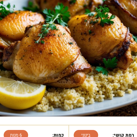
רמת קושי:
בינוני
כמות:
6 מנות