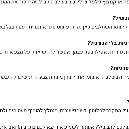
או קמצוץ פלפל צ'ילי יבש בשלב התיבול. זה יהפוך את המנה 
יות קישוא משתלבים כאן נהדר. פשוט טגנו אותם יחד עם הבצל ב
ות נהדרות אפילו בפני עצמן. אפשר להגיש אותן על מצע אחר כמ
מידה בשלב הראשוני. אחרי שהן משנות צבע, הן ימשיכו להתבשל ע
 מתקרר לחלוטין. כשמפשירים, מומלץ להוסיף מעט מים ולחמם
 משלכם לתבשיל? אשמח לשמוע איך יצא לכם בתגובות! ואם את