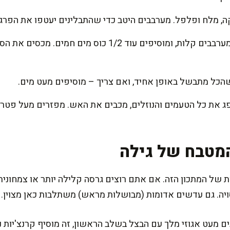
קה, מלח ופלפל. מערבבים היטב כדי שהתבלינים יעטפו את הפרגי
מוסיפים את הבורגול המסונן, מערבבים קלות, ומוסיפים עוד 1/2 כו
הכל מתבשל באופן אחיד, ואם צריך – מוסיפים מעט מים.
פג את כל הטעמים והנוזלים, מכבים את האש. מפזרים מעל פטרוז
מטבח של גילה
ת של המתכון הזה. אם אתם רוצים גרסה קלילה יותר או צמחוני
ויה. גם עדשים אדומות (מבושלות מראש) משתלבות כאן מצוין.
 מעט אגוזי מלך עם הבצל בשלב הראשון, זה מוסיף קרנצ'יות נ