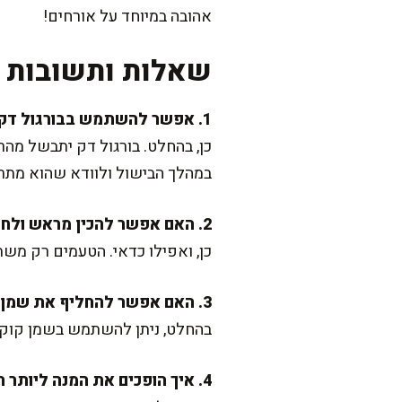
אהובה במיוחד על אורחים!
שאלות ותשובות נ
1. אפשר להשתמש בבורגול דק או גס במקום בינוני?
כן, בהחלט. בורגול דק יתבשל מהר 
במהלך הבישול ולוודא שהוא מתר
2. האם אפשר להכין מראש ולחמם שוב?
כן, ואפילו כדאי. הטעמים רק משת
3. האם אפשר להחליף את שמן הזית במשהו אחר?
בהחלט, ניתן להשתמש בשמן קוקוס
4. איך הופכים את המנה ליותר חריפה?