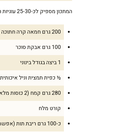
המתכון מספיק לכ-25-30 עוגיות חמאה תות, בדיוק המתכון היפה לשבת רגועה עם כוס תה חם, או כשהאורחים קופצים במפתיע.
200 גרם חמאה קרה חתוכה לקוביות
100 גרם אבקת סוכר
1 ביצה בגודל בינוני
½ כפית תמצית וניל איכותית
280 גרם קמח (2 כוסות מלאות פחות כף)
קורט מלח
כ-100 גרם ריבת תות (אפשר לשדרג עם ריבה ביתית)