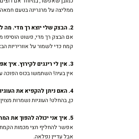
כמובן שאפשר, במיוחד אם רוצים 
ממליצה על מרגרינה בטעם חמאה כ
2. הבצק שלי יוצא רך מדי. מה לעשות?
אם הבצק רך מדי, פשוט הוסיפו מע
קמח כדי לשמור על אווריריות הבצ
3. אין לי רינגים לקירוץ. איך אפשר ליצור צורה עגולה?
אין בעיה! השתמשו בכוס הפוכה ע
4. האם ניתן להקפיא את העוגיות?
כן, בהחלט! העוגיות נשמרות מצו
5. איך אני יכולה להפוך את המתכון ליותר בריא?
אפשר להחליף חצי מכמות הקמח ב
אבל עדיין נפלאה.