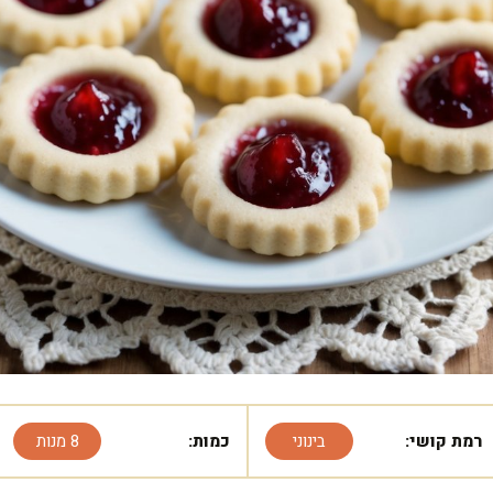
רמת קושי:
בינוני
כמות:
8 מנות