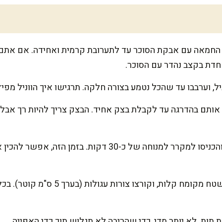
 החמאה עם אבקת הסוכר עד לתערובת קרמית ואחידה. אם אתם 
דת בקצב נהדר עם הסוכר.
ל, וערבבו עד שהכל נטמע בצורה חלקה. תרגישו איך הווניל מפיץ 
 אותם בהדרגה עד לקבלת בצק אחיד. הבצק צריך להיות רך אבל ל
עטפו את הבצק בניילון נצמד, והכניסו למקרר למנוחה של כ-30 
רדדו את הבצק בעדינות על משטח מקומח קל
 תות. לא יותר מדי, כדי שהריבה לא תגלוש תוך כדי האפייה.