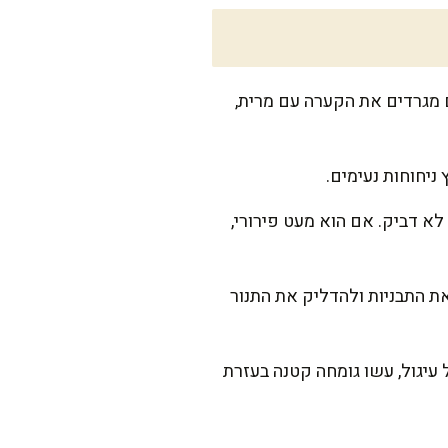
מגרדים את הקערה עם מרית,
ניחוחות נעימים.
א דביק. אם הוא מעט פירורי,
דקות. בזמן הזה, אפשר להכין את התבניות ולהדליק את התנור
ות, וקורצו צורות עגולות (בערך 5 ס"מ קוטר). בכל עיגול, עשו גומחה קטנה בעזרת