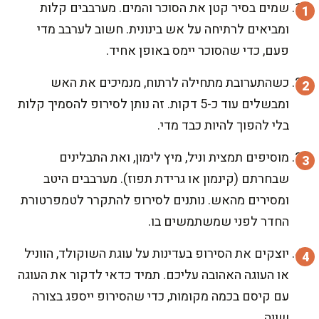
שמים בסיר קטן את הסוכר והמים. מערבבים קלות
ומביאים לרתיחה על אש בינונית. חשוב לערבב מדי
פעם, כדי שהסוכר יימס באופן אחיד.
כשהתערובת מתחילה לרתוח, מנמיכים את האש
ומבשלים עוד כ-5 דקות. זה נותן לסירופ להסמיך קלות
בלי להפוך להיות כבד מדי.
מוסיפים תמצית וניל, מיץ לימון, ואת התבלינים
שבחרתם (קינמון או גרידת תפוז). מערבבים היטב
ומסירים מהאש. נותנים לסירופ להתקרר לטמפרטורת
החדר לפני שמשתמשים בו.
יוצקים את הסירופ בעדינות על עוגת השוקולד, הווניל
או העוגה האהובה עליכם. תמיד כדאי לדקור את העוגה
עם קיסם בכמה מקומות, כדי שהסירופ ייספג בצורה
שווה.