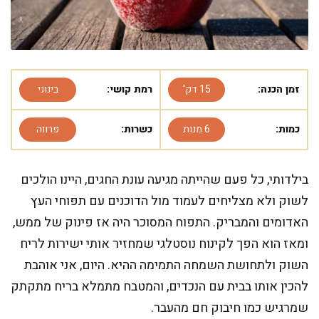
זמן הכנה:
15 דק'
רמת קושי:
בינוני
כמות:
6 מנות
כשרות:
פרווה
בילדותי, כל פעם שהייתה מגיעה עונת החגים, היינו הולכים
לשוק ולא מצליחים לעמוד מול הדוכנים עם תפוחי העץ
האדומים והמבריק. התפוח המסוכר היה אז פינוק של ממש,
ומאז הוא הפך לקינוח נוסטלגי שמחזיר אותי ישירות לריח
השוק ולתחושת השמחה התמימה ההיא. היום, אני אוהבת
להכין אותו בבית עם הנכדים, והמטבח מתמלא בריח מתקתק
שמרגיש כמו חיבוק חם מהעבר.