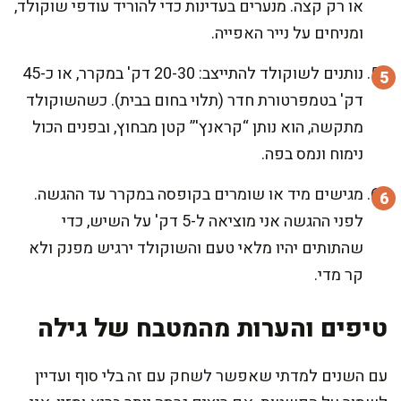
או רק קצה. מנערים בעדינות כדי להוריד עודפי שוקולד,
ומניחים על נייר האפייה.
נותנים לשוקולד להתייצב: 20-30 דק' במקרר, או כ-45
דק' בטמפרטורת חדר (תלוי בחום בבית). כשהשוקולד
מתקשה, הוא נותן “קראנץ'” קטן מבחוץ, ובפנים הכול
נימוח ונמס בפה.
מגישים מיד או שומרים בקופסה במקרר עד ההגשה.
לפני ההגשה אני מוציאה ל-5 דק' על השיש, כדי
שהתותים יהיו מלאי טעם והשוקולד ירגיש מפנק ולא
קר מדי.
טיפים והערות מהמטבח של גילה
עם השנים למדתי שאפשר לשחק עם זה בלי סוף ועדיין