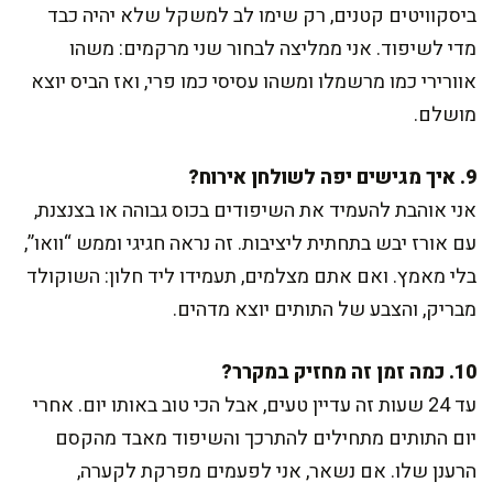
ביסקוויטים קטנים, רק שימו לב למשקל שלא יהיה כבד
מדי לשיפוד. אני ממליצה לבחור שני מרקמים: משהו
אוורירי כמו מרשמלו ומשהו עסיסי כמו פרי, ואז הביס יוצא
מושלם.
9. איך מגישים יפה לשולחן אירוח?
אני אוהבת להעמיד את השיפודים בכוס גבוהה או בצנצנת,
עם אורז יבש בתחתית ליציבות. זה נראה חגיגי וממש “וואו”,
בלי מאמץ. ואם אתם מצלמים, תעמידו ליד חלון: השוקולד
מבריק, והצבע של התותים יוצא מדהים.
10. כמה זמן זה מחזיק במקרר?
עד 24 שעות זה עדיין טעים, אבל הכי טוב באותו יום. אחרי
יום התותים מתחילים להתרכך והשיפוד מאבד מהקסם
הרענן שלו. אם נשאר, אני לפעמים מפרקת לקערה,