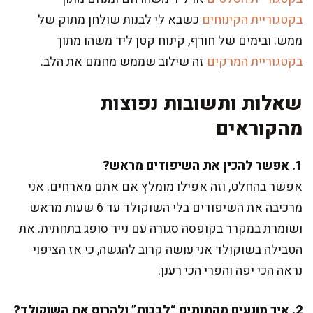
בקטגוריית הקינוחים
כשבא לי לבנות שולחן מתוק של
ממש. ובימים של חורף, קינוח קטן ליד משהו מתוך
בקטגוריית המרקים
זה שילוב שממש מחמם את הלב.
שאלות ותשובות נפוצות
מהקוראים
1. אפשר להכין את השיפודים מראש?
אפשר בהחלט, וזה אפילו מומלץ אם אתם מארחים. אני
מרכיבה את השיפודים בלי השוקולד עד 6 שעות מראש
ושומרת במקרר בקופסה סגורה עם נייר סופג בתחתית. את
הטבילה בשוקולד אני עושה קרוב להגשה, כי אז הציפוי
נראה הכי יפה והפרי הכי רענן.
2. איך מונעים מהתותים “לבכות” ולהרוס את השוקולד?