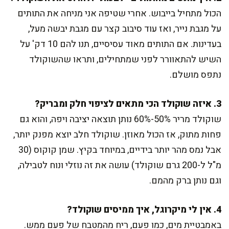
הכול מתחיל בייבוש. אחרי שטיפה אני מניחה את התותים
על מגבת נייר, ואז עוד סיבוב קצר עם מגבת יבשה מעל,
בעדינות. אם התותים מאוד עסיסיים, תנו להם 10 דק' על
השיש להתאוורר לפני שמתחילים, ותראו שהשוקולד
נתפס מושלם.
3. איזה שוקולד הכי מתאים לציפוי חלק ומבריק?
שוקולד מריר 50%-60% נותן תוצאה יציבה ויפה, והוא גם
פחות מתוק, אז הכול מאוזן. שוקולד חלב יוצא מפנק יותר,
אבל נמס מהר יותר בידיים, במיוחד בקיץ. שמן קוקוס (30
מ"ל ל-200 גרם שוקולד) עושה את זה נוזלי ונוח לטבילה,
וגם נותן ברק מהמם.
4. אין לי מיקרוגל, איך ממיסים שוקולד?
באמבטיית מים, כמו פעם, ריח מהמטבח של פעם ממש.