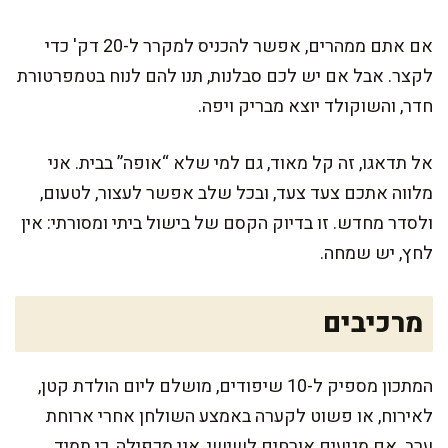
אם אתם ממהרים, אפשר להכניס למקרר ל-20 דק' כדי
לקצר. אבל אם יש לכם סבלנות, תנו להם לנוח בטמפרטורת
חדר, והשוקולד יוצא מבריק ויפה.
אל תדאגו, זה קל מאוד, גם למי שלא “אופה” בבית. אני
מלווה אתכם צעד צעד, ובכל שלב אפשר לעצור, לטעום,
ולסדר מחדש. זו בדיוק הקסם של בישול ביתי ומסורתי: אין
לחץ, יש שמחה.
מרכיבים
המתכון מספיק ל-10 שיפודים, מושלם ליום הולדת קטן,
לאירוח, או פשוט לקערה באמצע השולחן אחרי ארוחת
ערב. אם מגיעים אורחים לשישי, אני מכפילה, כי תמיד