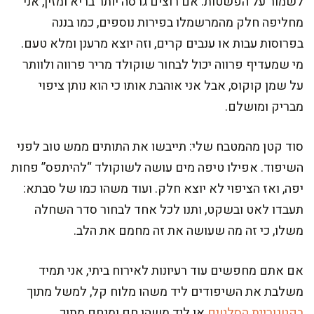
לשמור על הפשטות. אם רוצים גרסה יותר בריא ומזין, אני
מחליפה חלק מהמרשמלו בפירות נוספים, כמו בננה
בפרוסות עבות או ענבים קרים, וזה יוצא מרענן ומלא טעם.
מי שמעדיף פרווה יכול לבחור שוקולד מריר פרווה ולוותר
על שמן קוקוס, אבל אני אוהבת אותו כי הוא נותן ציפוי
מבריק ומושלם.
סוד קטן מהמטבח שלי: תייבשו את התותים ממש טוב לפני
השיפוד. אפילו טיפה מים עושה לשוקולד “להיתפס” פחות
יפה, ואז הציפוי לא יוצא חלק. ועוד משהו כמו של סבתא:
תעבדו לאט ובשקט, ותנו לכל אחד לבחור סדר השחלה
משלו, כי זה מה שעושה את זה מחמם את הלב.
אם אתם מחפשים עוד רעיונות לאירוח ביתי, אני תמיד
משלבת את השיפודים ליד משהו מלוח קל, למשל מתוך
בקטגוריית הסלטים
או ליד משהו חם ומנחם מתוך