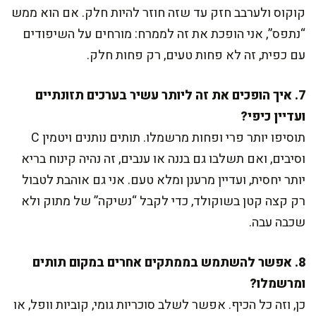
קוקוס ולערבב חזק עד שזה חוזר להיות חלק. אם הוא ממש
“נתפס”, אני הופכת את זה לממרח: מורחים על השיפודים
עם כפית, זה לא פחות טעים, רק פחות חלק.
7. איך הופכים את זה ליותר עשיר בערכים תזונתיים
ועדיין כיפי?
תוסיפו יותר פרי ופחות מרשמלו. תותים נותנים ויטמין C
וסיבים, ואם תשלבו גם בננה או ענבים, זה נהיה קינוח בריא
יותר יחסית, ועדיין מרענן ומלא טעם. אני גם אוהבת לטבול
רק קצה קטן בשוקולד, כדי לקבל “נשיקה” של מתוק ולא
שכבה עבה.
8. אפשר להשתמש בממתקים אחרים במקום תותים
ומרשמלו?
כן, וזה כל הכיף. אפשר לשלב סוכריות גומי, קוביות וופל, או