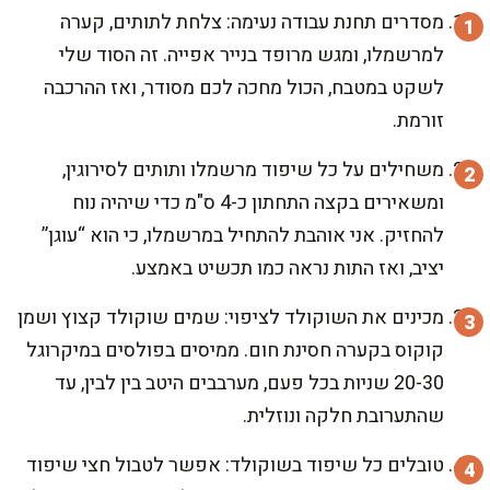
מסדרים תחנת עבודה נעימה: צלחת לתותים, קערה
למרשמלו, ומגש מרופד בנייר אפייה. זה הסוד שלי
לשקט במטבח, הכול מחכה לכם מסודר, ואז ההרכבה
זורמת.
משחילים על כל שיפוד מרשמלו ותותים לסירוגין,
ומשאירים בקצה התחתון כ-4 ס"מ כדי שיהיה נוח
להחזיק. אני אוהבת להתחיל במרשמלו, כי הוא “עוגן”
יציב, ואז התות נראה כמו תכשיט באמצע.
מכינים את השוקולד לציפוי: שמים שוקולד קצוץ ושמן
קוקוס בקערה חסינת חום. ממיסים בפולסים במיקרוגל
20-30 שניות בכל פעם, מערבבים היטב בין לבין, עד
שהתערובת חלקה ונוזלית.
טובלים כל שיפוד בשוקולד: אפשר לטבול חצי שיפוד