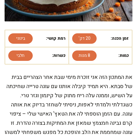
זמן הכנה:
20 דק'
רמת קושי:
בינוני
כמות:
8 מנות
כשרות:
חלבי
את המתכון הזה אני זוכרת מימי שבת אחר הצהריים בבית
של סבתא. היא תמיד קיבלה אותנו עם עוגה טרייה שחיכתה
על השיש, וממנה עלה ריח מתוק של קינמון וגזר טרי.
כשגדלתי ולמדתי לאפות, ניסיתי לשחזר בדיוק את אותה
עוגה. עם הזמן הוספתי לה את הטאץ' האישי שלי – ציפוי
קרם גבינה חמצמץ שמאזן את המתיקות בצורה נהדרת. זו
עוגה שמחממת את הלב והופכת כל מפגש משפחתי למשהו