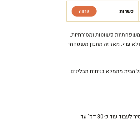
כשרות:
פרווה
משפחתיות פשוטות ומסורתיות.
לא עוף. מאז זה מתכון משפחתי
כל הבית מתמלא בניחוח תבלינים
המתכון הזה מתקדם בקצב נעים, בלי לחץ. ההכנה הפעילה לוקחת בערך 20 דק', ואחר כך נותנים לסיר לעבוד עוד כ-30 דק' עד