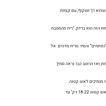
ונית ומוסיפים שמן זית. מוסיפים את הבצל ומטגנים 8-10 דק' עד שהוא רך ושקוף, עם קצוות
ייה, כי הניחוח הזה הוא בדיוק “ריח מהמטבח
. מערבבים 30-45 שניות, עד שהתבלינים “נפתחים” והסיר מריח מדהים. אל
בשל 3-4 דק' כדי להוריד את החמיצות, ואז הרוטב כבר נראה סמיך
ז מנמיכים לאש קטנה.
מוסיפים את פרחי הכרובית, מערבבים בעדינות כדי שלא יישברו, ומכסים חלקית. מבשלים על אש קטנה 18-22 דק' עד