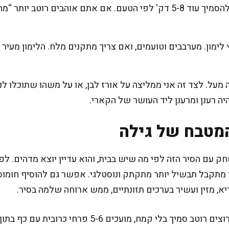
פותחים מכסה ונותנים לרוטב להסמיך עוד 5-8 דק' לפי הטעם. אם אתם אוהבי
ימון. מערבבים וטועמים, ואם צריך מתקנים מלח. הלימון מעיר 
על. לצד זה אני ממליצה על אורז לבן, או על משהו שתוכלו לנג
ה רענן ומרענן ליד העושר של הקארי.
מטבח של גילה
עם הסיר הזה לפי מה שיש בבית, והוא עדיין יוצא מדהים. לפע
יא, מזין ועשיר בערכים תזונתיים, ממש ארוחה שלמה בסיר.
סוד קטן מהמטבח שלי: אם אתם רוצים רוטב סמיך בלי קמח