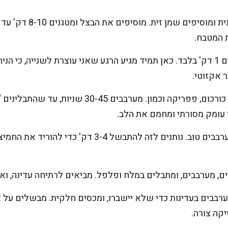
מחממים סיר רחב על אש בינ
 המטבח.
מוסיפים שום וג'ינג'ר ומערבבים 1 דק' בלבד. כאן תמיד מגיע הרגע שאני עוצרת לשנ
 אקזוטי.
מוסיפים את התבלינים: קארי, כורכום, פפריקה וכמון
ן עומק מסורתי ומחמם את הלב.
מוסיפים עגבניות מרוסקות ומערבבים טוב. נותנים לזה להת
ם, מערבבים, ומתבלים במלח ופלפל. מביאים לרתיחה עדינה, וא
קה צורה.