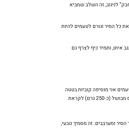
ם רוטב יותר “מחבק” לניגוב, זה השלב שמביא
את כל הסיר וגורם לטעמים להיות
ב איתו, ותמיד כיף לצרף גם
מים אני מוסיפה קוביות בטטה
(כ-300 גרם) יחד עם הכרובית, ואז מתקבל תבשיל יותר מתקתק ונוסטלגי. אפשר גם להוסיף חומוס מבושל (כ-250 גרם) לקראת
, מועכים 5-6 פרחי כרובית עם כף בתוך הסיר ומערבבים. זה מסמיך טבעי,