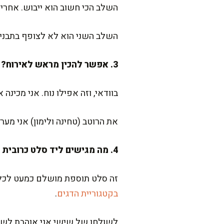
השלב הכי חשוב הוא ייבוש. אחרי שטיפה, תנו לכרובית לנ
השלב השני הוא לא לצופף בתבנית
3. אפשר להכין מראש לאירוח?
בוודאי, וזה אפילו נוח. אני מכינ
את הרוטב (טחינה ולימון) אני מער
4. מה מגישים ליד סלט כרובית כזה?
זה סלט תוספת מושלם כמעט לכל ד
בקטגוריית הדגים
.
לשולחן של שישי אני אוהבת לשים