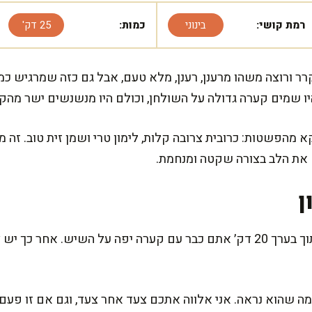
רמת קושי:
בינוני
כמות:
25 דק'
 ורוצה משהו מרענן, רענן, מלא טעם, אבל גם כזה שמרגיש כמו 
ו שמים קערה גדולה על השולחן, וכולם היו מנשנשים ישר מהק
מהפשטות: כרובית צרובה קלות, לימון טרי ושמן זית טוב. זה 
 את הלב בצורה שקטה ומנחמת.
ן
ההכנה הפעילה קצרה ומסודרת, ותוך בערך 20 דק׳ אתם כבר עם קערה יפה על הש
ממה שהוא נראה. אני אלווה אתכם צעד אחר צעד, וגם אם זו פע