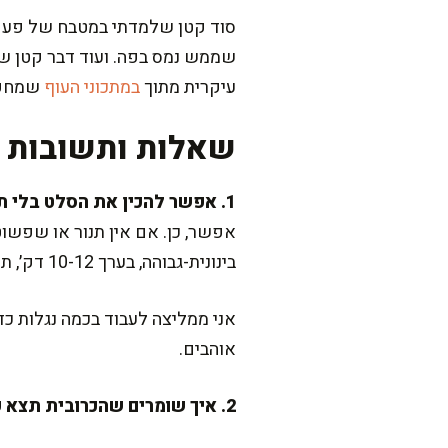
סוד קטן שלמדתי במטבח של פעם: 
שממש נמס בפה. ועוד דבר קטן שמ
עיקרית מתוך
במתכוני העוף
שמחפש
שאלות ותשובות נ
1. אפשר להכין את הסלט בלי תנור?
אפשר, כן. אם אין תנור או שפשו
בינונית-גבוהה, בערך 10-12 דק׳, תוך ערבוב מדי פעם. הטעם יהיה עדיין מדהים ומנחם, רק פחות “קלוי” ויותר צרוב.
אני ממליצה לעבוד בכמה נגלות כ
אוהבים.
2. איך שומרים שהכרובית תצא פריכה ולא רכה?