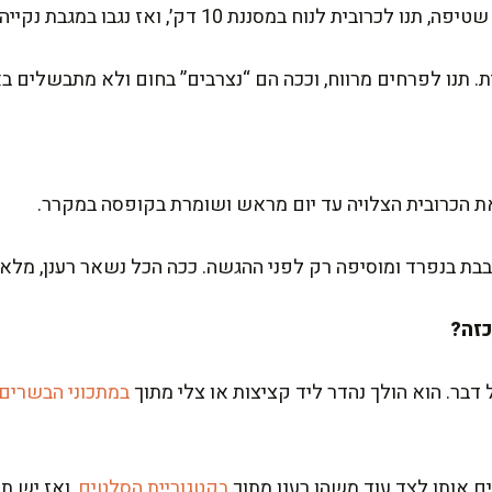
וח במסננת 10 דק׳, ואז נגבו במגבת נקייה או נייר סופג.
. תנו לפרחים מרווח, וככה הם “נצרבים” בחום ולא מתבשלים ב
ה את הכרובית הצלויה עד יום מראש ושומרת בקופסה במקרר.
בבת בנפרד ומוסיפה רק לפני ההגשה. ככה הכל נשאר רענן, מלא ט
בר. הוא הולך נהדר ליד קציצות או צלי מתוך
במתכוני הבשרים
 אותו לצד עוד משהו רענן מתוך
בקטגוריית הסלטים
, ואז יש ת