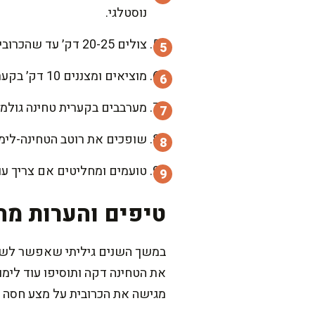
נוסטלגי.
צולים 20-25 דק׳ עד שהכרובית זהובה עם נקודות השחמה. באמצע אני אוהבת להפוך בעדינות, כדי שכולם יקבלו צבע יפה.
מוציאים ומצננים 10 דק׳ בקערה. אל תדלגו על הצינון: ככה הסלט נשאר מרענן ולא הופך לעיסתי.
מערבבים בקערית טחינה גולמית
שופכים את רוטב הטחינה-לימו
טועמים ומחליטים אם צריך עוד
טיפים והערות מה
במשך השנים גיליתי שאפשר לשחק 
את הטחינה דקה ותוסיפו עוד לימו
מגישה את הכרובית על מצע חסה קצו